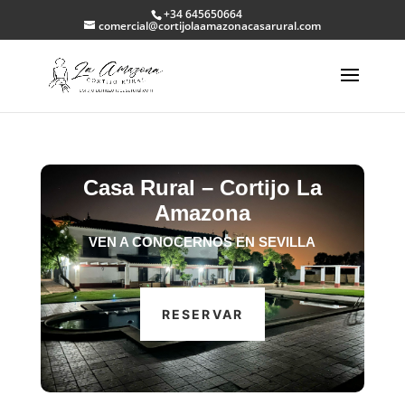
+34 645650664
comercial@cortijolaamazonacasarural.com
Casa Rural – Cortijo La
Amazona
VEN A CONOCERNOS EN SEVILLA
RESERVAR