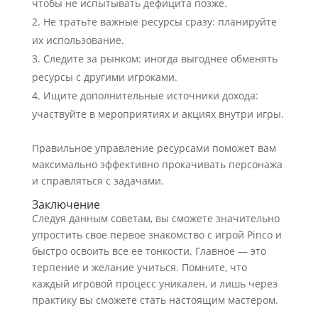
чтобы не испытывать дефицита позже.
Не тратьте важные ресурсы сразу: планируйте
их использование.
Следите за рынком: иногда выгоднее обменять
ресурсы с другими игроками.
Ищите дополнительные источники дохода:
участвуйте в мероприятиях и акциях внутри игры.
Правильное управление ресурсами поможет вам
максимально эффективно прокачивать персонажа
и справляться с задачами.
Заключение
Следуя данным советам, вы сможете значительно
упростить свое первое знакомство с игрой Pinco и
быстро освоить все ее тонкости. Главное — это
терпение и желание учиться. Помните, что
каждый игровой процесс уникален, и лишь через
практику вы сможете стать настоящим мастером.