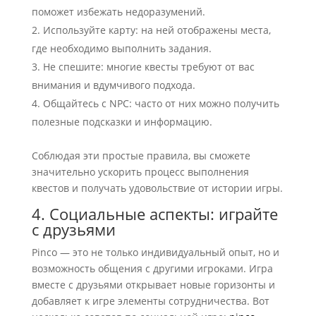
поможет избежать недоразумений.
Используйте карту: на ней отображены места,
где необходимо выполнить задания.
Не спешите: многие квесты требуют от вас
внимания и вдумчивого подхода.
Общайтесь с NPC: часто от них можно получить
полезные подсказки и информацию.
Соблюдая эти простые правила, вы сможете
значительно ускорить процесс выполнения
квестов и получать удовольствие от истории игры.
4. Социальные аспекты: играйте
с друзьями
Pinco — это не только индивидуальный опыт, но и
возможность общения с другими игроками. Игра
вместе с друзьями открывает новые горизонты и
добавляет к игре элементы сотрудничества. Вот