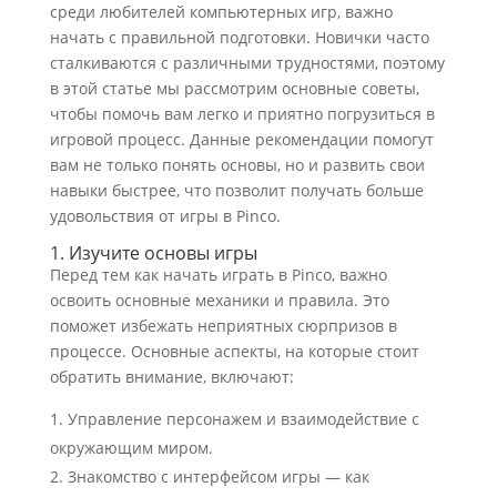
среди любителей компьютерных игр, важно
начать с правильной подготовки. Новички часто
сталкиваются с различными трудностями, поэтому
в этой статье мы рассмотрим основные советы,
чтобы помочь вам легко и приятно погрузиться в
игровой процесс. Данные рекомендации помогут
вам не только понять основы, но и развить свои
навыки быстрее, что позволит получать больше
удовольствия от игры в Pinco.
1. Изучите основы игры
Перед тем как начать играть в Pinco, важно
освоить основные механики и правила. Это
поможет избежать неприятных сюрпризов в
процессе. Основные аспекты, на которые стоит
обратить внимание, включают:
Управление персонажем и взаимодействие с
окружающим миром.
Знакомство с интерфейсом игры — как