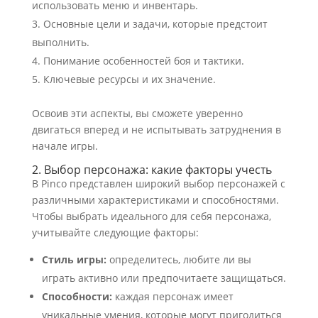
использовать меню и инвентарь.
Основные цели и задачи, которые предстоит
выполнить.
Понимание особенностей боя и тактики.
Ключевые ресурсы и их значение.
Освоив эти аспекты, вы сможете уверенно
двигаться вперед и не испытывать затруднения в
начале игры.
2. Выбор персонажа: какие факторы учесть
В Pinco представлен широкий выбор персонажей с
различными характеристиками и способностями.
Чтобы выбрать идеального для себя персонажа,
учитывайте следующие факторы:
Стиль игры:
определитесь, любите ли вы
играть активно или предпочитаете защищаться.
Способности:
каждая персонаж имеет
уникальные умения, которые могут пригодиться