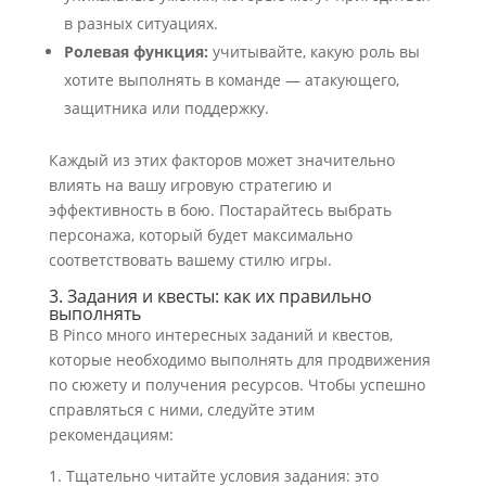
в разных ситуациях.
Ролевая функция:
учитывайте, какую роль вы
хотите выполнять в команде — атакующего,
защитника или поддержку.
Каждый из этих факторов может значительно
влиять на вашу игровую стратегию и
эффективность в бою. Постарайтесь выбрать
персонажа, который будет максимально
соответствовать вашему стилю игры.
3. Задания и квесты: как их правильно
выполнять
В Pinco много интересных заданий и квестов,
которые необходимо выполнять для продвижения
по сюжету и получения ресурсов. Чтобы успешно
справляться с ними, следуйте этим
рекомендациям:
Тщательно читайте условия задания: это