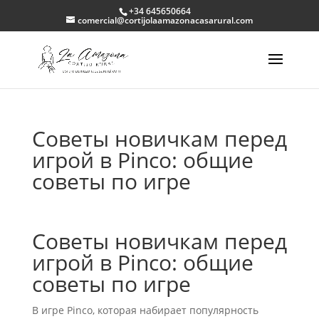
+34 645650664
comercial@cortijolaamazonacasarural.com
Советы новичкам перед
игрой в Pinco: общие
советы по игре
Советы новичкам перед
игрой в Pinco: общие
советы по игре
В игре Pinco, которая набирает популярность