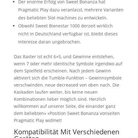
Der enorme Erfolg von Sweet Bonanza hat
Pragmatic Play dazu veranlasst, mehrere Varianten
des beliebten Slot machines zu entwickeln.
Obwohl Sweet Bienestar 1000 derzeit wirklich
nicht in Deutschland verfügbar ist, bleibt dieses
Interesse daran ungebrochen.
Das Raster ist echt 6×5, und Gewinne entstehen,
wenn 7 oder mehr identische Symbole irgendwo auf
dem Spielfeld erscheinen. Nach jedem Gewinn
aktiviert sich die Tumble-Funktion – Gewinnsymbole
verschwinden, neue decreased von oben nach. Die
Kaskaden laufen weiter, bis keine neuen
Kombinationen lieber möglich sind. Herzlich
willkommen auf unserer Seite, die einander ganz
dem beliebten» «Position Sweet Bonanza vonseiten
Pragmatic Play widmet!
Kompatibilität Mit Verschiedenen