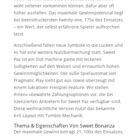
wohl seltener vorkommen können, dafür aber oft
höher ausfallen. Das maximale Gewinnpotenzial liegt
bei beeindruckenden twenty-one. 175x des Einsatzes
– ein Wert, der selbst erfahrene Spieler aufhorchen
lässt.
Anschließend fallen neue Symbole in die Lücken und
es hat eine weitere Nutzbarmachung statt. Sweet
Paz ist ein Slot machine game mit leckeren
Süßigkeiten auf den Walzen und erstaunlich hohen
Gewinnmöglichkeiten. Der süße Spielautomat von
Pragmatic Play sieht gut aus sowie überzeugt mit
einem lukrativen Freispiel-Feature. Wir stellen
Ihnen» «bewährte Zahlungsoptionen vor, die bei
lizenzierten Anbietern für Sweet Paz verfügbar sind.
Diese weihnachtliche Version nutzt das bekannte
6×5-Layout mit Tumble-Mechanik.
Thema & Eigenschaften Von Sweet Bonanza
Der maximale Gewinn beträgt 21. 100x des Einsatzes,