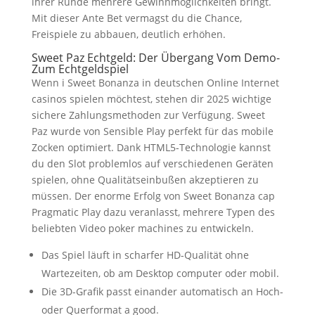
ihrer Runde mehrere Gewinnmöglichkeiten bringt.
Mit dieser Ante Bet vermagst du die Chance,
Freispiele zu abbauen, deutlich erhöhen.
Sweet Paz Echtgeld: Der Übergang Vom Demo-
Zum Echtgeldspiel
Wenn i Sweet Bonanza in deutschen Online Internet
casinos spielen möchtest, stehen dir 2025 wichtige
sichere Zahlungsmethoden zur Verfügung. Sweet
Paz wurde von Sensible Play perfekt für das mobile
Zocken optimiert. Dank HTML5-Technologie kannst
du den Slot problemlos auf verschiedenen Geräten
spielen, ohne Qualitätseinbußen akzeptieren zu
müssen. Der enorme Erfolg von Sweet Bonanza cap
Pragmatic Play dazu veranlasst, mehrere Typen des
beliebten Video poker machines zu entwickeln.
Das Spiel läuft in scharfer HD-Qualität ohne
Wartezeiten, ob am Desktop computer oder mobil.
Die 3D-Grafik passt einander automatisch an Hoch-
oder Querformat a good.