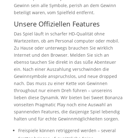
Gewinn sein alle Symbole, perish an dem Gewinn
beteiligt waren, vom Spielfeld entfernt.
Unsere Offiziellen Features
Das Spiel läuft in scharfer HD-Qualität ohne
Wartezeiten, ob am Personal computer oder mobil.
Zu Hause oder unterwegs brauchen Sie wirklich
Internet und den Browser. Melden Sie sich an
ebenso tauchen Sie direkt in das süße Abenteuer
ein. Nach einer Auszahlung verschwinden die
Gewinnsymbole anspruchslos, und neue dropped
nach. Das muss zu einer Kette von Gewinnen
throughout nur einem Dreh führen – unsereins
lieben diese Dynamik. Wir bieten bei Sweet Bonanza
vonseiten Pragmatic Play noch eine Auswahl an
spannenden Features, die dasjenige Spiel lebendig
halten und für echte Gewinnmöglichkeiten sorgen.
Freispiele können retriggered werden – several