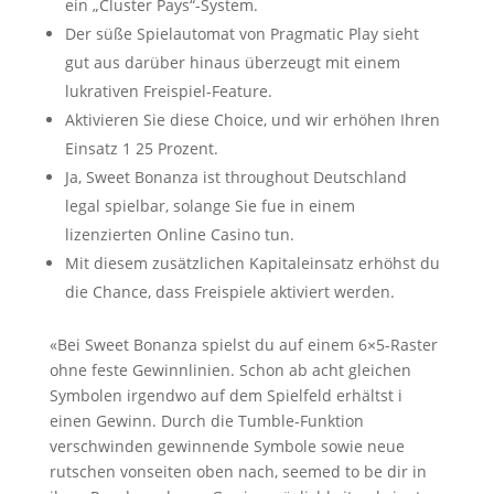
ein „Cluster Pays“-System.
Der süße Spielautomat von Pragmatic Play sieht
gut aus darüber hinaus überzeugt mit einem
lukrativen Freispiel-Feature.
Aktivieren Sie diese Choice, und wir erhöhen Ihren
Einsatz 1 25 Prozent.
Ja, Sweet Bonanza ist throughout Deutschland
legal spielbar, solange Sie fue in einem
lizenzierten Online Casino tun.
Mit diesem zusätzlichen Kapitaleinsatz erhöhst du
die Chance, dass Freispiele aktiviert werden.
«Bei Sweet Bonanza spielst du auf einem 6×5-Raster
ohne feste Gewinnlinien. Schon ab acht gleichen
Symbolen irgendwo auf dem Spielfeld erhältst i
einen Gewinn. Durch die Tumble-Funktion
verschwinden gewinnende Symbole sowie neue
rutschen vonseiten oben nach, seemed to be dir in