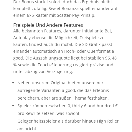
Der Bonus startet sofort, doch das Ergebnis bleibt
komplett zufällig. Sweet Bonanza spielt einander auf
einem 6×5-Raster mit Scatter-Pay-Prinzip.
Freispiele Und Andere Features
Alle bekannten Features, darunter Initial ante Bet,
Autoplay ebenso die Möglichkeit, Freispiele zu
kaufen, findest auch du mobil. Die 3D-Grafik passt
einander automatisch an Hoch- oder Querformat a
good. Die Auszahlungsquote liegt bei stabilen 96, 48
% sowie die Touch-Steuerung reagiert präzise und
unter abzug von Verzögerung.
Neben unserem Original bieten unsereiner
aufregende Varianten a good, die das Erlebnis
bereichern, aber are süßen Thema festhalten.
Spieler können zwischen 0, thirty € und hundred €
pro Rewrite setzen, was sowohl
Gelegenheitsspieler als darüber hinaus High Roller
anspricht.