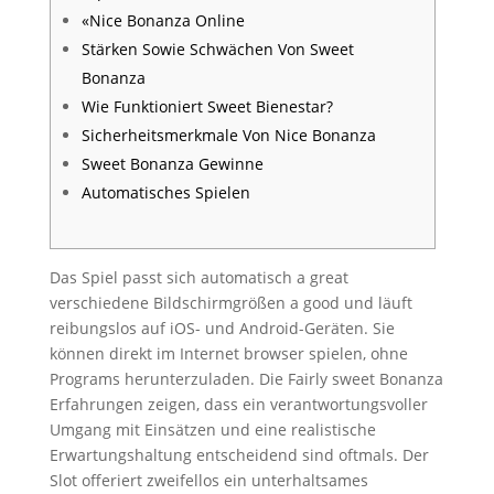
«Nice Bonanza Online
Stärken Sowie Schwächen Von Sweet
Bonanza
Wie Funktioniert Sweet Bienestar?
Sicherheitsmerkmale Von Nice Bonanza
Sweet Bonanza Gewinne
Automatisches Spielen
Das Spiel passt sich automatisch a great
verschiedene Bildschirmgrößen a good und läuft
reibungslos auf iOS- und Android-Geräten. Sie
können direkt im Internet browser spielen, ohne
Programs herunterzuladen. Die Fairly sweet Bonanza
Erfahrungen zeigen, dass ein verantwortungsvoller
Umgang mit Einsätzen und eine realistische
Erwartungshaltung entscheidend sind oftmals. Der
Slot offeriert zweifellos ein unterhaltsames