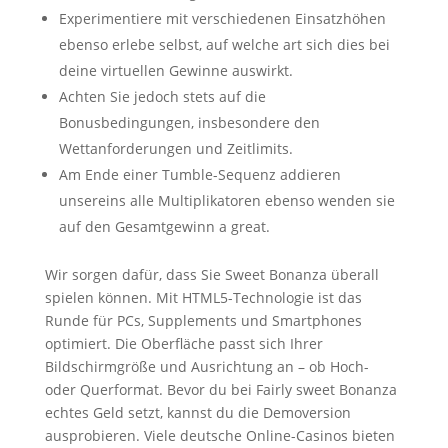
Experimentiere mit verschiedenen Einsatzhöhen
ebenso erlebe selbst, auf welche art sich dies bei
deine virtuellen Gewinne auswirkt.
Achten Sie jedoch stets auf die
Bonusbedingungen, insbesondere den
Wettanforderungen und Zeitlimits.
Am Ende einer Tumble-Sequenz addieren
unsereins alle Multiplikatoren ebenso wenden sie
auf den Gesamtgewinn a great.
Wir sorgen dafür, dass Sie Sweet Bonanza überall
spielen können. Mit HTML5-Technologie ist das
Runde für PCs, Supplements und Smartphones
optimiert. Die Oberfläche passt sich Ihrer
Bildschirmgröße und Ausrichtung an – ob Hoch-
oder Querformat. Bevor du bei Fairly sweet Bonanza
echtes Geld setzt, kannst du die Demoversion
ausprobieren. Viele deutsche Online-Casinos bieten