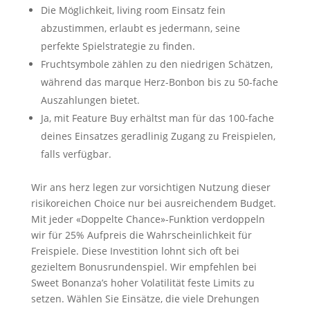
Die Möglichkeit, living room Einsatz fein
abzustimmen, erlaubt es jedermann, seine
perfekte Spielstrategie zu finden.
Fruchtsymbole zählen zu den niedrigen Schätzen,
während das marque Herz-Bonbon bis zu 50-fache
Auszahlungen bietet.
Ja, mit Feature Buy erhältst man für das 100-fache
deines Einsatzes geradlinig Zugang zu Freispielen,
falls verfügbar.
Wir ans herz legen zur vorsichtigen Nutzung dieser
risikoreichen Choice nur bei ausreichendem Budget.
Mit jeder «Doppelte Chance»-Funktion verdoppeln
wir für 25% Aufpreis die Wahrscheinlichkeit für
Freispiele. Diese Investition lohnt sich oft bei
gezieltem Bonusrundenspiel. Wir empfehlen bei
Sweet Bonanza’s hoher Volatilität feste Limits zu
setzen. Wählen Sie Einsätze, die viele Drehungen