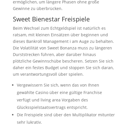
ermöglichen, um längere Phasen ohne große
Gewinne zu überbrücken.
Sweet Bienestar Freispiele
Beim Wechsel zum Echtgeldspiel ist natürlich es
ratsam, mit kleinen Einsätzen über beginnen und
dieses Bankroll Management i am Auge zu behalten.
Die Volatilität von Sweet Bonanza muss zu längeren
Durststrecken führen, aber darüber hinaus
plötzliche Gewinnschübe bescheren. Setzen Sie sich
daher ein festes Budget und stoppen Sie sich daran,
um verantwortungsvoll über spielen.
Vergewissern Sie sich, wenn das von Ihnen
gewählte Casino über eine gültige Franchise
verfügt und living area Vorgaben des
Glücksspielstaatsvertrags entspricht.
Die Freispiele sind über den Multiplikator mitunter
sehr lukrativ.