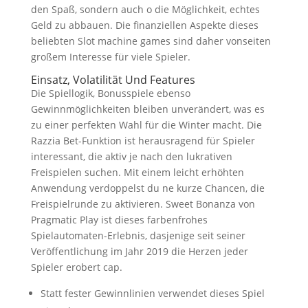
den Spaß, sondern auch o die Möglichkeit, echtes
Geld zu abbauen. Die finanziellen Aspekte dieses
beliebten Slot machine games sind daher vonseiten
großem Interesse für viele Spieler.
Einsatz, Volatilität Und Features
Die Spiellogik, Bonusspiele ebenso
Gewinnmöglichkeiten bleiben unverändert, was es
zu einer perfekten Wahl für die Winter macht. Die
Razzia Bet-Funktion ist herausragend für Spieler
interessant, die aktiv je nach den lukrativen
Freispielen suchen. Mit einem leicht erhöhten
Anwendung verdoppelst du ne kurze Chancen, die
Freispielrunde zu aktivieren. Sweet Bonanza von
Pragmatic Play ist dieses farbenfrohes
Spielautomaten-Erlebnis, dasjenige seit seiner
Veröffentlichung im Jahr 2019 die Herzen jeder
Spieler erobert cap.
Statt fester Gewinnlinien verwendet dieses Spiel