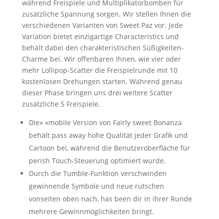
während Freispiele und Multiplikatorbomben für
zusätzliche Spannung sorgen. Wir stellen Ihnen die
verschiedenen Varianten von Sweet Paz vor. Jede
Variation bietet einzigartige Characteristics und
behält dabei den charakteristischen Süßigkeiten-
Charme bei. Wir offenbaren Ihnen, wie vier oder
mehr Lollipop-Scatter die Freispielrunde mit 10
kostenlosen Drehungen starten. Während genau
dieser Phase bringen uns drei weitere Scatter
zusätzliche 5 Freispiele.
Die» «mobile Version von Fairly sweet Bonanza
behält pass away hohe Qualität jeder Grafik und
Cartoon bei, während die Benutzeroberfläche für
perish Touch-Steuerung optimiert wurde.
Durch die Tumble-Funktion verschwinden
gewinnende Symbole und neue rutschen
vonseiten oben nach, has been dir in ihrer Runde
mehrere Gewinnmöglichkeiten bringt.