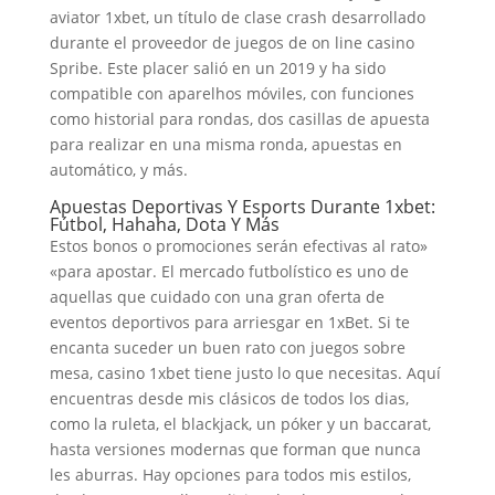
aviator 1xbet, un título de clase crash desarrollado
durante el proveedor de juegos de on line casino
Spribe. Este placer salió en un 2019 y ha sido
compatible con aparelhos móviles, con funciones
como historial para rondas, dos casillas de apuesta
para realizar en una misma ronda, apuestas en
automático, y más.
Apuestas Deportivas Y Esports Durante 1xbet:
Fútbol, Hahaha, Dota Y Más
Estos bonos o promociones serán efectivas al rato»
«para apostar. El mercado futbolístico es uno de
aquellas que cuidado con una gran oferta de
eventos deportivos para arriesgar en 1xBet. Si te
encanta suceder un buen rato con juegos sobre
mesa, casino 1xbet tiene justo lo que necesitas. Aquí
encuentras desde mis clásicos de todos los dias,
como la ruleta, el blackjack, un póker y un baccarat,
hasta versiones modernas que forman que nunca
les aburras. Hay opciones para todos mis estilos,