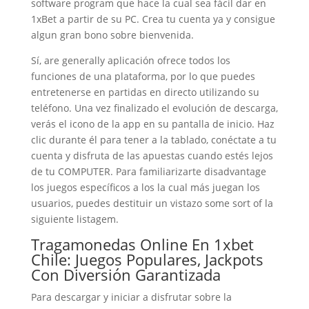
software program que hace la cual sea fácil dar en
1xBet a partir de su PC. Crea tu cuenta ya y consigue
algun gran bono sobre bienvenida.
Sí, are generally aplicación ofrece todos los
funciones de una plataforma, por lo que puedes
entretenerse en partidas en directo utilizando su
teléfono. Una vez finalizado el evolución de descarga,
verás el icono de la app en su pantalla de inicio. Haz
clic durante él para tener a la tablado, conéctate a tu
cuenta y disfruta de las apuestas cuando estés lejos
de tu COMPUTER. Para familiarizarte disadvantage
los juegos específicos a los la cual más juegan los
usuarios, puedes destituir un vistazo some sort of la
siguiente listagem.
Tragamonedas Online En 1xbet
Chile: Juegos Populares, Jackpots
Con Diversión Garantizada
Para descargar y iniciar a disfrutar sobre la