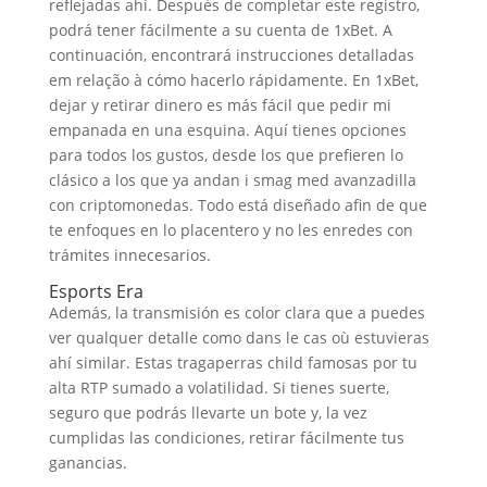
reflejadas ahí. Después de completar este registro,
podrá tener fácilmente a su cuenta de 1xBet. A
continuación, encontrará instrucciones detalladas
em relação à cómo hacerlo rápidamente. En 1xBet,
dejar y retirar dinero es más fácil que pedir mi
empanada en una esquina. Aquí tienes opciones
para todos los gustos, desde los que prefieren lo
clásico a los que ya andan i smag med avanzadilla
con criptomonedas. Todo está diseñado afin de que
te enfoques en lo placentero y no les enredes con
trámites innecesarios.
Esports Era
Además, la transmisión es color clara que a puedes
ver qualquer detalle como dans le cas où estuvieras
ahí similar. Estas tragaperras child famosas por tu
alta RTP sumado a volatilidad. Si tienes suerte,
seguro que podrás llevarte un bote y, la vez
cumplidas las condiciones, retirar fácilmente tus
ganancias.