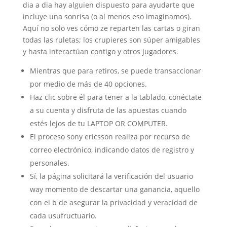
dia a dia hay alguien dispuesto para ayudarte que
incluye una sonrisa (o al menos eso imaginamos).
Aquí no solo ves cómo ze reparten las cartas o giran
todas las ruletas; los crupieres son súper amigables
y hasta interactúan contigo y otros jugadores.
Mientras que para retiros, se puede transaccionar
por medio de más de 40 opciones.
Haz clic sobre él para tener a la tablado, conéctate
a su cuenta y disfruta de las apuestas cuando
estés lejos de tu LAPTOP OR COMPUTER.
El proceso sony ericsson realiza por recurso de
correo electrónico, indicando datos de registro y
personales.
Sí, la página solicitará la verificación del usuario
way momento de descartar una ganancia, aquello
con el b de asegurar la privacidad y veracidad de
cada usufructuario.