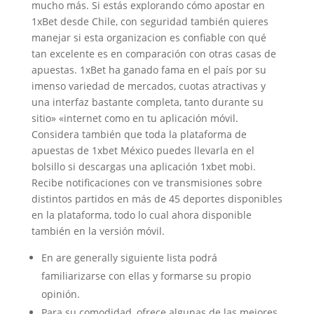
mucho más. Si estás explorando cómo apostar en
1xBet desde Chile, con seguridad también quieres
manejar si esta organizacion es confiable con qué
tan excelente es en comparación con otras casas de
apuestas. 1xBet ha ganado fama en el país por su
imenso variedad de mercados, cuotas atractivas y
una interfaz bastante completa, tanto durante su
sitio» «internet como en tu aplicación móvil.
Considera también que toda la plataforma de
apuestas de 1xbet México puedes llevarla en el
bolsillo si descargas una aplicación 1xbet mobi.
Recibe notificaciones con ve transmisiones sobre
distintos partidos en más de 45 deportes disponibles
en la plataforma, todo lo cual ahora disponible
también en la versión móvil.
En are generally siguiente lista podrá
familiarizarse con ellas y formarse su propio
opinión.
Para su comodidad, ofrece algunas de las mejores