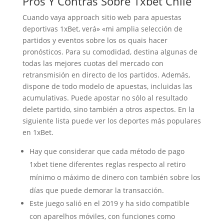
Pros Y Contras Sobre 1xbet Chile
Cuando vaya approach sitio web para apuestas
deportivas 1xBet, verá» «mi amplia selección de
partidos y eventos sobre los os quais hacer
pronósticos. Para su comodidad, destina algunas de
todas las mejores cuotas del mercado con
retransmisión en directo de los partidos. Además,
dispone de todo modelo de apuestas, incluidas las
acumulativas. Puede apostar no sólo al resultado
delete partido, sino también a otros aspectos. En la
siguiente lista puede ver los deportes más populares
en 1xBet.
Hay que considerar que cada método de pago
1xbet tiene diferentes reglas respecto al retiro
mínimo o máximo de dinero con también sobre los
días que puede demorar la transacción.
Este juego salió en el 2019 y ha sido compatible
con aparelhos móviles, con funciones como