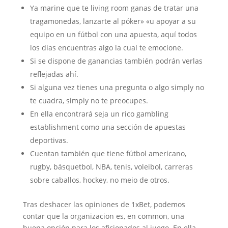
Ya marine que te living room ganas de tratar una
tragamonedas, lanzarte al póker» «u apoyar a su
equipo en un fútbol con una apuesta, aquí todos
los dias encuentras algo la cual te emocione.
Si se dispone de ganancias también podrán verlas
reflejadas ahí.
Si alguna vez tienes una pregunta o algo simply no
te cuadra, simply no te preocupes.
En ella encontrará seja un rico gambling
establishment como una sección de apuestas
deportivas.
Cuentan también que tiene fútbol americano,
rugby, básquetbol, NBA, tenis, voleibol, carreras
sobre caballos, hockey, no meio de otros.
Tras deshacer las opiniones de 1xBet, podemos
contar que la organizacion es, en common, una
buena opción para los aficionados al juego. En ella