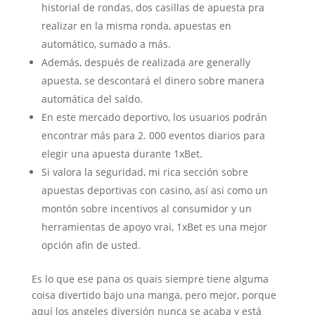
historial de rondas, dos casillas de apuesta pra
realizar en la misma ronda, apuestas en
automático, sumado a más.
Además, después de realizada are generally
apuesta, se descontará el dinero sobre manera
automática del saldo.
En este mercado deportivo, los usuarios podrán
encontrar más para 2. 000 eventos diarios para
elegir una apuesta durante 1xBet.
Si valora la seguridad, mi rica sección sobre
apuestas deportivas con casino, así asi como un
montón sobre incentivos al consumidor y un
herramientas de apoyo vrai, 1xBet es una mejor
opción afin de usted.
Es lo que ese pana os quais siempre tiene alguma
coisa divertido bajo una manga, pero mejor, porque
aquí los angeles diversión nunca se acaba y está