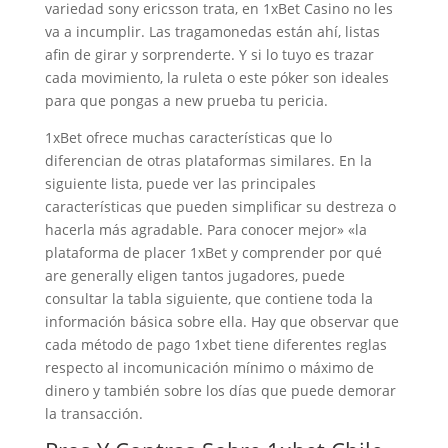
variedad sony ericsson trata, en 1xBet Casino no les
va a incumplir. Las tragamonedas están ahí, listas
afin de girar y sorprenderte. Y si lo tuyo es trazar
cada movimiento, la ruleta o este póker son ideales
para que pongas a new prueba tu pericia.
1xBet ofrece muchas características que lo
diferencian de otras plataformas similares. En la
siguiente lista, puede ver las principales
características que pueden simplificar su destreza o
hacerla más agradable. Para conocer mejor» «la
plataforma de placer 1xBet y comprender por qué
are generally eligen tantos jugadores, puede
consultar la tabla siguiente, que contiene toda la
información básica sobre ella. Hay que observar que
cada método de pago 1xbet tiene diferentes reglas
respecto al incomunicación mínimo o máximo de
dinero y también sobre los días que puede demorar
la transacción.