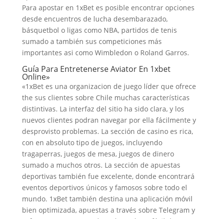
Para apostar en 1xBet es posible encontrar opciones
desde encuentros de lucha desembarazado,
básquetbol o ligas como NBA, partidos de tenis
sumado a también sus competiciones más
importantes asi como Wimbledon o Roland Garros.
Guía Para Entretenerse Aviator En 1xbet
Online»
«1xBet es una organizacion de juego líder que ofrece
the sus clientes sobre Chile muchas características
distintivas. La interfaz del sitio ha sido clara, y los
nuevos clientes podran navegar por ella fácilmente y
desprovisto problemas. La sección de casino es rica,
con en absoluto tipo de juegos, incluyendo
tragaperras, juegos de mesa, juegos de dinero
sumado a muchos otros. La sección de apuestas
deportivas también fue excelente, donde encontrará
eventos deportivos únicos y famosos sobre todo el
mundo. 1xBet también destina una aplicación móvil
bien optimizada, apuestas a través sobre Telegram y