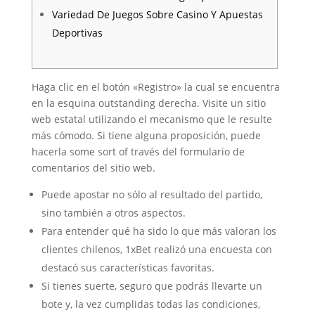
Variedad De Juegos Sobre Casino Y Apuestas
Deportivas
Haga clic en el botón «Registro» la cual se encuentra
en la esquina outstanding derecha. Visite un sitio
web estatal utilizando el mecanismo que le resulte
más cómodo. Si tiene alguna proposición, puede
hacerla some sort of través del formulario de
comentarios del sitio web.
Puede apostar no sólo al resultado del partido,
sino también a otros aspectos.
Para entender qué ha sido lo que más valoran los
clientes chilenos, 1xBet realizó una encuesta con
destacó sus características favoritas.
Si tienes suerte, seguro que podrás llevarte un
bote y, la vez cumplidas todas las condiciones,