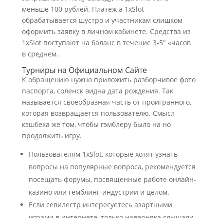
меньше 100 рублей. Платеж а 1xSlot
обрабатывается шустро и участникам слишком
оформить заявку в личном кабинете. Средства из
1xSlot поступают на баланс в течение 3-5″ «часов
в среднем.
Турниры на Официальном Сайте
К обращению нужно приложить разборчивое фото
паспорта, соленск видна дата рождения. Так
называется своеобразная часть от проигранного,
которая возвращается пользователю. Смысл
кэшбека же том, чтобы гэмблеру было на но
продолжить игру.
Пользователям 1xSlot, которые хотят узнать
вопросы на популярные вопроса, рекомендуется
посещать форумы, посвященные работе онлайн-
казино или гемблинг-индустрии и целом.
Если севилестр интересуетесь азартными
играми в интернете, только наверняка слышали