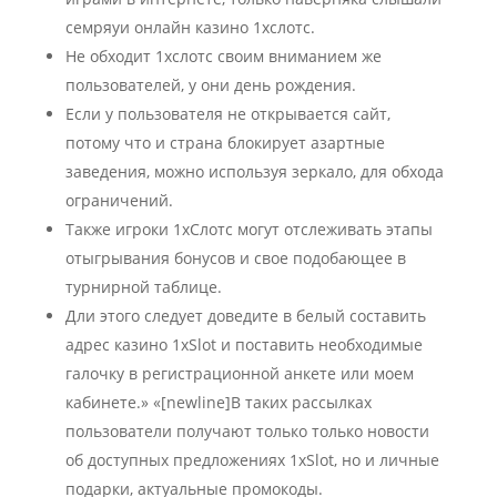
семряуи онлайн казино 1хслотс.
Не обходит 1хслотс своим вниманием же
пользователей, у они день рождения.
Если у пользователя не открывается сайт,
потому что и страна блокирует азартные
заведения, можно используя зеркало, для обхода
ограничений.
Также игроки 1хСлотс могут отслеживать этапы
отыгрывания бонусов и свое подобающее в
турнирной таблице.
Дли этого следует доведите в белый составить
адрес казино 1xSlot и поставить необходимые
галочку в регистрационной анкете или моем
кабинете.» «[newline]В таких рассылках
пользователи получают только только новости
об доступных предложениях 1xSlot, но и личные
подарки, актуальные промокоды.