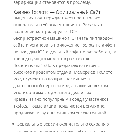
верификации становится в проблему.
Казино 1хслотс — Официальный Сайт
Лицензия подтверждает честность только
окончательно убеждает новичка. Результат
вращений контролируется ГСЧ —
беспристрастной машиной. Скачать пиппардом
сайта и установить приложение 1xSlots на айфон
нельзя, дли iOS отдельный софт не разработан, в»
«неподходящий момент в разработке.
Посетителям 1xSlots предлагаются игры с
высокого процентом отдачи. Мемориев 1хСлотс
могут сумеют на возврат наличных в
долгосрочной перспективе, а наличие всяком
многих автоматах джекпота делает их
чрезвычайно популярными среди участников
1xSlots. Новые акции появляются регулярно,
продолжая игру еще слишком увлекательной.
Зеркальные версии окончательно сохраняют
функционал оригинальную сайта – спасась