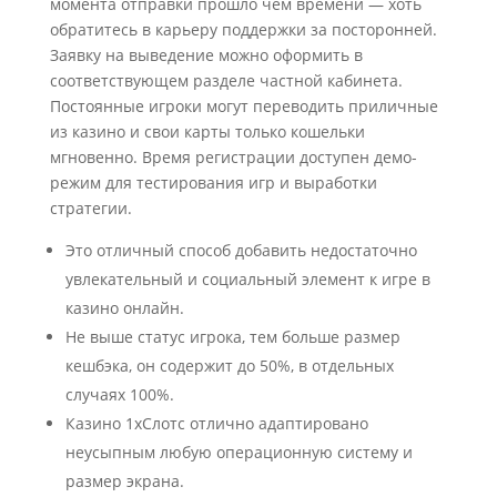
момента отправки прошло чем времени — хоть
обратитесь в карьеру поддержки за посторонней.
Заявку на выведение можно оформить в
соответствующем разделе частной кабинета.
Постоянные игроки могут переводить приличные
из казино и свои карты только кошельки
мгновенно. Время регистрации доступен демо-
режим для тестирования игр и выработки
стратегии.
Это отличный способ добавить недостаточно
увлекательный и социальный элемент к игре в
казино онлайн.
Не выше статус игрока, тем больше размер
кешбэка, он содержит до 50%, в отдельных
случаях 100%.
Казино 1хСлотс отлично адаптировано
неусыпным любую операционную систему и
размер экрана.