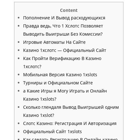
Content
Пополнение И Вывод расходующихся
Правда ведь, Что 1 Хслотс Позволяет
Выводить Выигрыши Без Комиссии?
Игровые Автоматы На Сайте
Казино 1хслотс — Официальный Сайт
Как Пройти Верификацию В Казино
1хслотс?
Мобильная Версия Казино 1xslots
Турниры и Официальном Сайте
а Какие Игры я Могу Играть и Онлайн
Казино 1xslots?
Сколько глендаля Вывод Выигрышей одним
Казино 1xslot?
Слотс Казино: Регистрация И Авторизация
Официальный Сайт 1xslots
Как сделать Регистрацию В Онлайн-казино