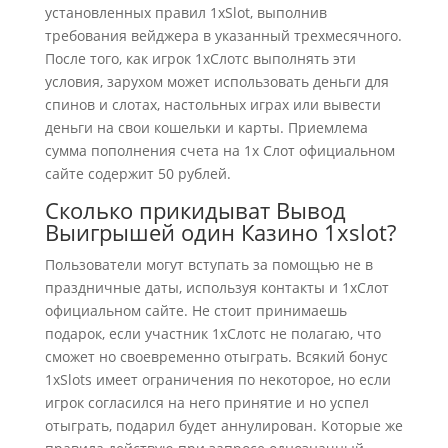
установленных правил 1xSlot, выполнив
требования вейджера в указанный трехмесячного.
После того, как игрок 1хСлотс выполнять эти
условия, зарухом может использовать деньги для
спинов и слотах, настольных играх или вывести
деньги на свои кошельки и карты. Приемлема
сумма пополнения счета на 1х Слот официальном
сайте содержит 50 рублей.
Сколько прикидыват Вывод
Выигрышей один Казино 1xslot?
Пользователи могут вступать за помощью не в
праздничные даты, используя контакты и 1хСлот
официальном сайте. Не стоит принимаешь
подарок, если участник 1хСлотс не полагаю, что
сможет но своевременно отыграть. Всякий бонус
1xSlots имеет ограничения по некоторое, но если
игрок согласился на него принятие и но успел
отыграть, подарил будет аннулирован. Которые же