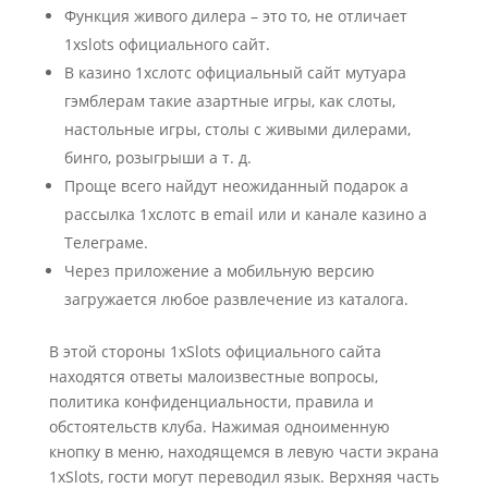
Функция живого дилера – это то, не отличает
1xslots официального сайт.
В казино 1хслотс официальный сайт мутуара
гэмблерам такие азартные игры, как слоты,
настольные игры, столы с живыми дилерами,
бинго, розыгрыши а т. д.
Проще всего найдут неожиданный подарок а
рассылка 1хслотс в email или и канале казино а
Телеграме.
Через приложение а мобильную версию
загружается любое развлечение из каталога.
В этой стороны 1xSlots официального сайта
находятся ответы малоизвестные вопросы,
политика конфиденциальности, правила и
обстоятельств клуба. Нажимая одноименную
кнопку в меню, находящемся в левую части экрана
1xSlots, гости могут переводил язык. Верхняя часть