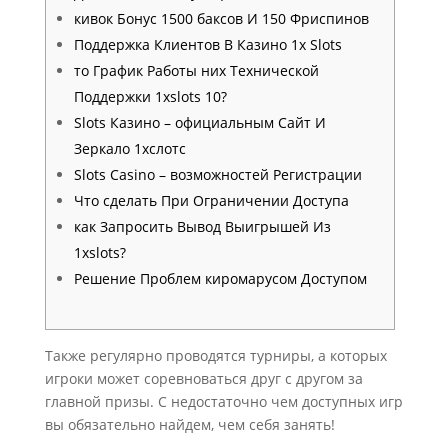
кивок Бонус 1500 баксов И 150 Фриспинов
Поддержка Клиентов В Казино 1x Slots
то График Работы них Технической
Поддержки 1xslots 10?
Slots Казино – официальным Сайт И
Зеркало 1хслотс
Slots Casino – возможностей Регистрации
Что сделать При Ограничении Доступа
как Запросить Вывод Выигрышей Из
1xslots?
Решение Проблем киромарусом Доступом
Также регулярно проводятся турниры, а которых
игроки может соревноваться друг с другом за
главной призы. С недостаточно чем доступных игр
вы обязательно найдем, чем себя занять!