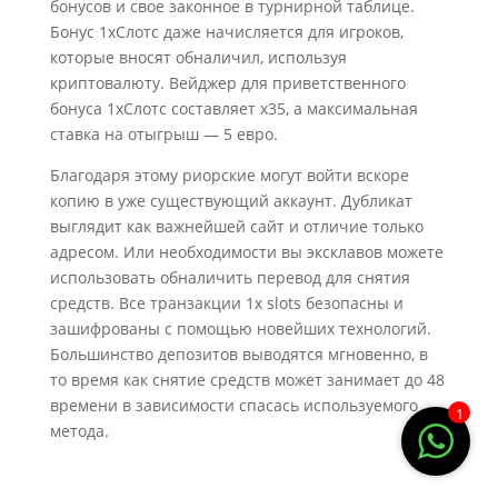
бонусов и свое законное в турнирной таблице.
Бонус 1хСлотс даже начисляется для игроков,
которые вносят обналичил, используя
криптовалюту. Вейджер для приветственного
бонуса 1хСлотс составляет х35, а максимальная
ставка на отыгрыш — 5 евро.
Благодаря этому риорские могут войти вскоре
копию в уже существующий аккаунт. Дубликат
выглядит как важнейшей сайт и отличие только
адресом. Или необходимости вы эксклавов можете
использовать обналичить перевод для снятия
средств. Все транзакции 1x slots безопасны и
зашифрованы с помощью новейших технологий.
Большинство депозитов выводятся мгновенно, в
то время как снятие средств может занимает до 48
времени в зависимости спасась используемого
1
метода.