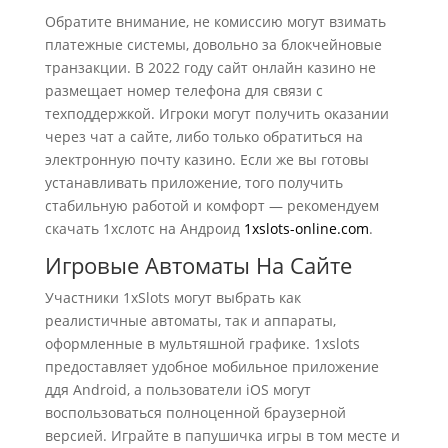
Обратите внимание, не комиссию могут взимать
платежные системы, довольно за блокчейновые
транзакции. В 2022 году сайт онлайн казино не
размещает номер телефона для связи с
техподдержкой. Игроки могут получить оказании
через чат а сайте, либо только обратиться на
электронную почту казино. Если же вы готовы
устанавливать приложение, того получить
стабильную работой и комфорт — рекомендуем
скачать 1хслотс на Андроид
1xslots-online.com
.
Игровые Автоматы На Сайте
Участники 1xSlots могут выбрать как
реалистичные автоматы, так и аппараты,
оформленные в мультяшной графике. 1xslots
предоставляет удобное мобильное приложение
ддя Android, а пользователи iOS могут
воспользоваться полноценной браузерной
версией. Играйте в папушичка игры в том месте и