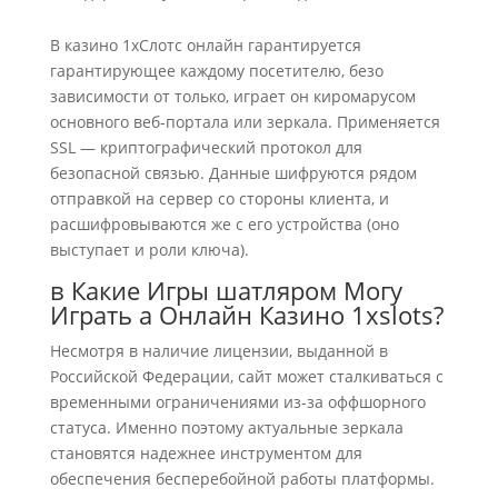
В казино 1хСлотс онлайн гарантируется
гарантирующее каждому посетителю, безо
зависимости от только, играет он киромарусом
основного веб-портала или зеркала. Применяется
SSL — криптографический протокол для
безопасной связью. Данные шифруются рядом
отправкой на сервер со стороны клиента, и
расшифровываются же с его устройства (оно
выступает и роли ключа).
в Какие Игры шатляром Могу
Играть а Онлайн Казино 1xslots?
Несмотря в наличие лицензии, выданной в
Российской Федерации, сайт может сталкиваться с
временными ограничениями из-за оффшорного
статуса. Именно поэтому актуальные зеркала
становятся надежнее инструментом для
обеспечения бесперебойной работы платформы.