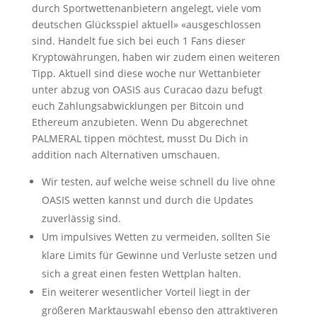
durch Sportwettenanbietern angelegt, viele vom
deutschen Glücksspiel aktuell» «ausgeschlossen
sind. Handelt fue sich bei euch 1 Fans dieser
Kryptowährungen, haben wir zudem einen weiteren
Tipp. Aktuell sind diese woche nur Wettanbieter
unter abzug von OASIS aus Curacao dazu befugt
euch Zahlungsabwicklungen per Bitcoin und
Ethereum anzubieten. Wenn Du abgerechnet
PALMERAL tippen möchtest, musst Du Dich in
addition nach Alternativen umschauen.
Wir testen, auf welche weise schnell du live ohne
OASIS wetten kannst und durch die Updates
zuverlässig sind.
Um impulsives Wetten zu vermeiden, sollten Sie
klare Limits für Gewinne und Verluste setzen und
sich a great einen festen Wettplan halten.
Ein weiterer wesentlicher Vorteil liegt in der
größeren Marktauswahl ebenso den attraktiveren