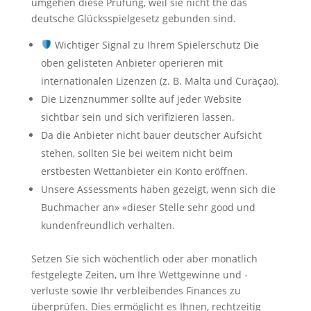
umgehen diese Prüfung, weil sie nicht the das
deutsche Glücksspielgesetz gebunden sind.
Wichtiger Signal zu Ihrem Spielerschutz Die
oben gelisteten Anbieter operieren mit
internationalen Lizenzen (z. B. Malta und Curaçao).
Die Lizenznummer sollte auf jeder Website
sichtbar sein und sich verifizieren lassen.
Da die Anbieter nicht bauer deutscher Aufsicht
stehen, sollten Sie bei weitem nicht beim
erstbesten Wettanbieter ein Konto eröffnen.
Unsere Assessments haben gezeigt, wenn sich die
Buchmacher an» «dieser Stelle sehr good und
kundenfreundlich verhalten.
Setzen Sie sich wöchentlich oder aber monatlich
festgelegte Zeiten, um Ihre Wettgewinne und -
verluste sowie Ihr verbleibendes Finances zu
überprüfen. Dies ermöglicht es Ihnen, rechtzeitig