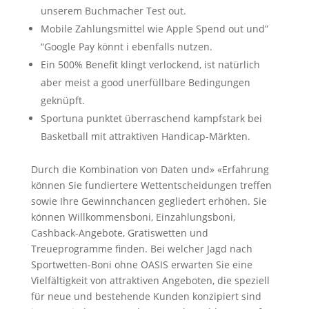
unserem Buchmacher Test out.
Mobile Zahlungsmittel wie Apple Spend out und”
“Google Pay könnt i ebenfalls nutzen.
Ein 500% Benefit klingt verlockend, ist natürlich
aber meist a good unerfüllbare Bedingungen
geknüpft.
Sportuna punktet überraschend kampfstark bei
Basketball mit attraktiven Handicap-Märkten.
Durch die Kombination von Daten und» «Erfahrung
können Sie fundiertere Wettentscheidungen treffen
sowie Ihre Gewinnchancen gegliedert erhöhen. Sie
können Willkommensboni, Einzahlungsboni,
Cashback-Angebote, Gratiswetten und
Treueprogramme finden. Bei welcher Jagd nach
Sportwetten-Boni ohne OASIS erwarten Sie eine
Vielfältigkeit von attraktiven Angeboten, die speziell
für neue und bestehende Kunden konzipiert sind