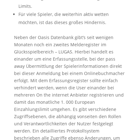
Limits.
Für viele Spieler, die weiterhin aktiv wetten
möchten, ist das dieses großes Hindernis.
Neben der Oasis Datenbank gibt’s seit wenigen
Monaten noch ein zweites Melderegister im
Glücksspielbereich – LUGAS. Hierbei handelt es
einander um eine Erfassungsstelle, bei der pass
away Übermittlung der Spielerinformationen direkt
bei dieser Anmeldung bei einem Onlinebuchmacher
erfolgt. Mit dem Erfassungsregister sollte einfach
verhindert werden, wenn die User einander bei
mehreren On the internet Anbieter registrieren und
damit das monatliche 1. 000 European
Einzahlungslimit umgehen. Es gibt verschiedene
Zugriffsebenen, die abhängig vonseiten den Rollen
und Verantwortlichkeiten der Nutzer festgelegt
werden. Ein detailliertes Protokollsystem
beschrieben alle Zugriffe ebenso Änderungen, um