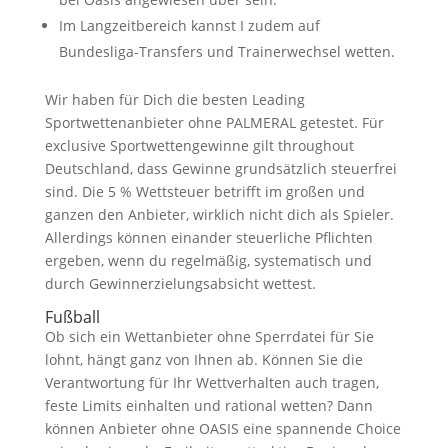
Im Langzeitbereich kannst I zudem auf
Bundesliga-Transfers und Trainerwechsel wetten.
Wir haben für Dich die besten Leading
Sportwettenanbieter ohne PALMERAL getestet. Für
exclusive Sportwettengewinne gilt throughout
Deutschland, dass Gewinne grundsätzlich steuerfrei
sind. Die 5 % Wettsteuer betrifft im großen und
ganzen den Anbieter, wirklich nicht dich als Spieler.
Allerdings können einander steuerliche Pflichten
ergeben, wenn du regelmäßig, systematisch und
durch Gewinnerzielungsabsicht wettest.
Fußball
Ob sich ein Wettanbieter ohne Sperrdatei für Sie
lohnt, hängt ganz von Ihnen ab. Können Sie die
Verantwortung für Ihr Wettverhalten auch tragen,
feste Limits einhalten und rational wetten? Dann
können Anbieter ohne OASIS eine spannende Choice