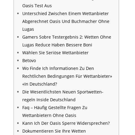
Oasis Test Aus
Unterschied Zwischen Einem Wettanbieter
Abgerechnet Oasis Und Buchmacher Ohne
Lugas
Gamers Sobre Testergebnis 2: Wetten Ohne
Lugas Reduce Haben Bessere Boni
Wählen Sie Seriöse Wettanbieter
Betovo
Wo Finde Ich Informationen Zu Den
Rechtlichen Bedingungen Für Wettanbieter»
«In Deutschland?
Die Wesentlichsten Neuen Sportwetten-
regeln Inside Deutschland
Faq – Häufig Gestellte Fragen Zu
Wettanbietern Ohne Oasis
Kann Ich Der Oasis Sperre Widersprechen?
Dokumentieren Sie Ihre Wetten