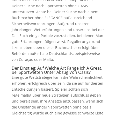
Deiner Suche nach Sportwetten ohne OASIS
unterstützen. Achte bei Deiner Suche nach einem
Buchmacher ohne ELEGANCE auf ausreichend
Sicherheitsvorkehrungen. Aufgrund unserer
jahrelangen Wetterfahrungen sind unsereins bei der
Fall, Euch einige Portale vorzustellen, bei denen Man
gute Erfahrungen tätigen wirst. Regulierung» «und
Lizenz eben eben dieser Buchmacher erfolgt über
Behörden außerhalb Deutschlands, beispielsweise
von Curaçao oder Malta.
Der Einstieg: Auf Welche Art Fange Ich A Great,
Bei Sportwetten Unter Abzug Von Oasis?
Eine gute Wettstrategie kann die Wahrscheinlichkeit
erhöhen, erfolgreich über sein, da sie auf fundierten
Entscheidungen basiert. Spieler sollten sich
regelmäßig über neue Strategien aufschluss geben
und bereit sein, ihre Ansätze anzupassen, wenn sich
die Umstände ändern sportwetten ohne oasis.
Gleichzeitig wurde auch eine gewisse schwarze Liste