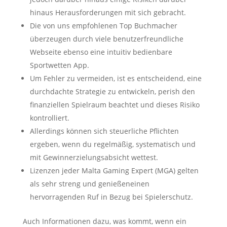
hinaus Herausforderungen mit sich gebracht.
Die von uns empfohlenen Top Buchmacher
überzeugen durch viele benutzerfreundliche
Webseite ebenso eine intuitiv bedienbare
Sportwetten App.
Um Fehler zu vermeiden, ist es entscheidend, eine
durchdachte Strategie zu entwickeln, perish den
finanziellen Spielraum beachtet und dieses Risiko
kontrolliert.
Allerdings können sich steuerliche Pflichten
ergeben, wenn du regelmäßig, systematisch und
mit Gewinnerzielungsabsicht wettest.
Lizenzen jeder Malta Gaming Expert (MGA) gelten
als sehr streng und genießeneinen
hervorragenden Ruf in Bezug bei Spielerschutz.
Auch Informationen dazu, was kommt, wenn ein