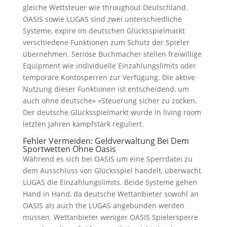
gleiche Wettsteuer wie throughout Deutschland.
OASIS sowie LUGAS sind zwei unterschiedliche
Systeme, expire im deutschen Glücksspielmarkt
verschiedene Funktionen zum Schutz der Spieler
übernehmen. Seriöse Buchmacher stellen freiwillige
Equipment wie individuelle Einzahlungslimits oder
temporäre Kontosperren zur Verfügung. Die aktive
Nutzung dieser Funktionen ist entscheidend, um
auch ohne deutsche» «Steuerung sicher zu zocken.
Der deutsche Glücksspielmarkt wurde in living room
letzten Jahren kampfstark reguliert.
Fehler Vermeiden: Geldverwaltung Bei Dem
Sportwetten Ohne Oasis
Während es sich bei OASIS um eine Sperrdatei zu
dem Ausschluss von Glücksspiel handelt, überwacht
LUGAS die Einzahlungslimits. Beide Systeme gehen
Hand in Hand, da deutsche Wettanbieter sowohl an
OASIS als auch the LUGAS angebunden werden
müssen. Wettanbieter weniger OASIS Spielersperre