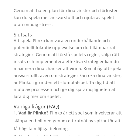
Genom att ha en plan för dina vinster och förluster
kan du spela mer ansvarsfullt och njuta av spelet
utan onödig stress.
Slutsats
Att spela Plinko kan vara en underhållande och
potentiellt lukrativ upplevelse om du tillämpar rätt
strategier. Genom att förstå spelets regler, välja rätt
insats och implementera effektiva strategier kan du
maximera dina chanser att vinna. Kom ihåg att spela
ansvarsfullt; även om strategier kan öka dina vinster,
är Plinko i grunden ett slumptalspel. Ta dig tid att
njuta av processen och ge dig själv möjligheten att
lära dig mer om spelet.
Vanliga frågor (FAQ)
Vad är Plinko?
Plinko är ett spel som involverar att
släppa en boll ned genom ett rutnät av spikar för att
få högsta möjliga belöning.