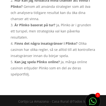
Hur kan jag förbättra mina chanser att vinna i
Plinko?
Genom att använda strategier som att öva
och analysera tidigare resultat kan du öka dina
chanser att vinna.
Är Plinko baserat på tur?
Ja, Plinko är i grunden
ett turspel, men strategiska val kan påverka
resultaten.
Finns det några insatsgränser i Plinko?
Olika
casinon har olika regler, så se alltid till att kontrollera
insatsgränser innan du börjar spela.
Kan jag spela Plinko online?
Ja, många online
casinon erbjuder Plinko som en del av deras
spelportfölj.
1
Cortijo La Amazona - Casa Rural @Todos los