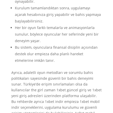
oynayabilir.
Kurulum tamamlandıktan sonra, uygulamayı
açarak hesabınıza giriş yapabilir ve bahis yapmaya
başlayabilirsiniz.
Her bir oyun farklı temalarla ve animasyonlarla
sunulur, böylece oyuncular her seferinde yeni bir
deneyim yaşar.
Bu sistem, oyunculara finansal disiplin açısından
destek olur empieza daha planlı hareket
etmelerine imkân tanır.
Ayrıca, adaletli oyun metodları ve sorumlu bahis
politikaları sayesinde güvenli bir bahis deneyimi
sunar. Türkiye’de erişim sınırlamaları olsa da
kullanıcılar the girl zaman 1xbet güncel giriş ve 1xbet
yeni giriş adresleri üzerinden platforma ulaşabilir.
Bu rehberde ayrıca 1xbet indir empieza 1xbet mobil
indir seçeneklerini, uygulama kurulumu ve güvenli