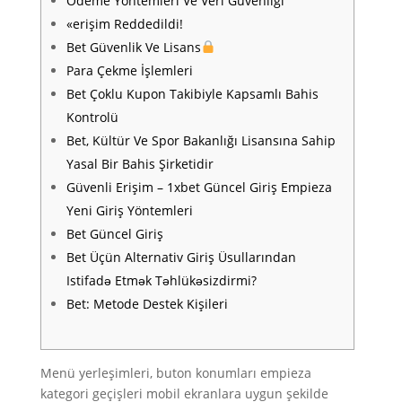
Ödeme Yöntemleri Ve Veri Güvenliği
«erişim Reddedildi!
Bet Güvenlik Ve Lisans
Para Çekme İşlemleri
Bet Çoklu Kupon Takibiyle Kapsamlı Bahis
Kontrolü
Bet, Kültür Ve Spor Bakanlığı Lisansına Sahip
Yasal Bir Bahis Şirketidir
Güvenli Erişim – 1xbet Güncel Giriş Empieza
Yeni Giriş Yöntemleri
Bet Güncel Giriş
Bet Üçün Alternativ Giriş Üsullarından
Istifadə Etmək Təhlükəsizdirmi?
Bet: Metode Destek Kişileri
Menü yerleşimleri, buton konumları empieza
kategori geçişleri mobil ekranlara uygun şekilde