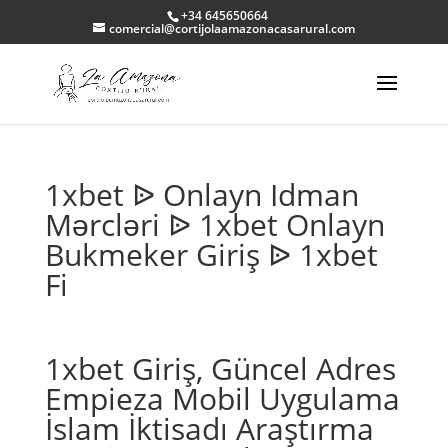
+34 645650664
comercial@cortijolaamazonacasarural.com
1xbet ᐉ Onlayn Idman
Mərcləri ᐉ 1xbet Onlayn
Bukmeker Giriş ᐉ 1xbet
Fi
1xbet Giriş, Güncel Adres
Empieza Mobil Uygulama
İslam İktisadı Araştırma