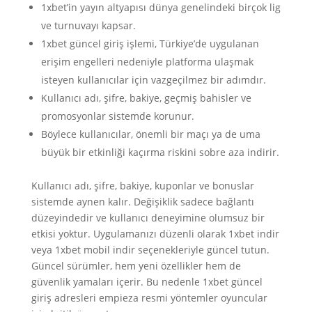
1xbet’in yayın altyapısı dünya genelindeki birçok lig
ve turnuvayı kapsar.
1xbet güncel giriş işlemi, Türkiye’de uygulanan
erişim engelleri nedeniyle platforma ulaşmak
isteyen kullanıcılar için vazgeçilmez bir adımdır.
Kullanıcı adı, şifre, bakiye, geçmiş bahisler ve
promosyonlar sistemde korunur.
Böylece kullanıcılar, önemli bir maçı ya de uma
büyük bir etkinliği kaçırma riskini sobre aza indirir.
Kullanıcı adı, şifre, bakiye, kuponlar ve bonuslar
sistemde aynen kalır. Değişiklik sadece bağlantı
düzeyindedir ve kullanıcı deneyimine olumsuz bir
etkisi yoktur. Uygulamanızı düzenli olarak 1xbet indir
veya 1xbet mobil indir seçenekleriyle güncel tutun.
Güncel sürümler, hem yeni özellikler hem de
güvenlik yamaları içerir. Bu nedenle 1xbet güncel
giriş adresleri empieza resmi yöntemler oyuncular