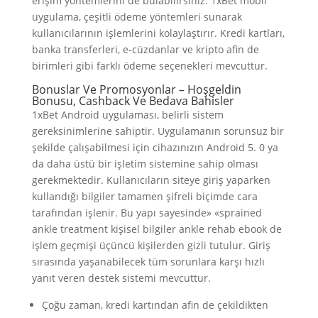
erişim yöntemlerini de bulabilirsiniz. 1xBet mobil
uygulama, çeşitli ödeme yöntemleri sunarak
kullanıcılarının işlemlerini kolaylaştırır. Kredi kartları,
banka transferleri, e-cüzdanlar ve kripto afin de
birimleri gibi farklı ödeme seçenekleri mevcuttur.
Bonuslar Ve Promosyonlar – Hoşgeldin
Bonusu, Cashback Ve Bedava Bahisler
1xBet Android uygulaması, belirli sistem
gereksinimlerine sahiptir. Uygulamanın sorunsuz bir
şekilde çalışabilmesi için cihazınızın Android 5. 0 ya
da daha üstü bir işletim sistemine sahip olması
gerekmektedir. Kullanıcıların siteye giriş yaparken
kullandığı bilgiler tamamen şifreli biçimde cara
tarafından işlenir. Bu yapı sayesinde» «sprained
ankle treatment kişisel bilgiler ankle rehab ebook de
işlem geçmişi üçüncü kişilerden gizli tutulur. Giriş
sırasında yaşanabilecek tüm sorunlara karşı hızlı
yanıt veren destek sistemi mevcuttur.
Çoğu zaman, kredi kartından afin de çekildikten