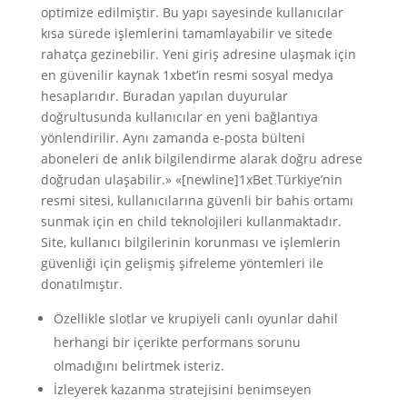
optimize edilmiştir. Bu yapı sayesinde kullanıcılar
kısa sürede işlemlerini tamamlayabilir ve sitede
rahatça gezinebilir. Yeni giriş adresine ulaşmak için
en güvenilir kaynak 1xbet’in resmi sosyal medya
hesaplarıdır. Buradan yapılan duyurular
doğrultusunda kullanıcılar en yeni bağlantıya
yönlendirilir. Aynı zamanda e-posta bülteni
aboneleri de anlık bilgilendirme alarak doğru adrese
doğrudan ulaşabilir.» «[newline]1xBet Türkiye’nin
resmi sitesi, kullanıcılarına güvenli bir bahis ortamı
sunmak için en child teknolojileri kullanmaktadır.
Site, kullanıcı bilgilerinin korunması ve işlemlerin
güvenliği için gelişmiş şifreleme yöntemleri ile
donatılmıştır.
Özellikle slotlar ve krupiyeli canlı oyunlar dahil
herhangi bir içerikte performans sorunu
olmadığını belirtmek isteriz.
İzleyerek kazanma stratejisini benimseyen