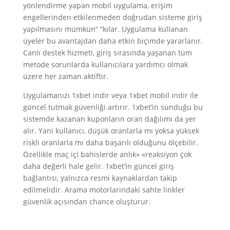
yönlendirme yapan mobil uygulama, erişim
engellerinden etkilenmeden doğrudan sisteme giriş
yapılmasını mümkün” “kılar. Uygulama kullanan
üyeler bu avantajdan daha etkin biçimde yararlanır.
Canlı destek hizmeti, giriş sırasında yaşanan tüm
metode sorunlarda kullanıcılara yardımcı olmak
üzere her zaman aktiftir.
Uygulamanızı 1xbet indir veya 1xbet mobil indir ile
güncel tutmak güvenliği artırır. 1xbet’in sunduğu bu
sistemde kazanan kuponların oran dağılımı da yer
alır. Yani kullanıcı, düşük oranlarla mı yoksa yüksek
riskli oranlarla mı daha başarılı olduğunu ölçebilir.
Özellikle maç içi bahislerde anlık» «reaksiyon çok
daha değerli hale gelir. 1xbet’in güncel giriş
bağlantısı, yalnızca resmi kaynaklardan takip
edilmelidir. Arama motorlarındaki sahte linkler
güvenlik açısından chance oluşturur.