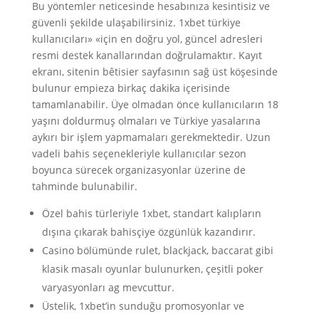
Bu yöntemler neticesinde hesabınıza kesintisiz ve
güvenli şekilde ulaşabilirsiniz. 1xbet türkiye
kullanıcıları» «için en doğru yol, güncel adresleri
resmi destek kanallarından doğrulamaktır. Kayıt
ekranı, sitenin bêtisier sayfasının sağ üst köşesinde
bulunur empieza birkaç dakika içerisinde
tamamlanabilir. Üye olmadan önce kullanıcıların 18
yaşını doldurmuş olmaları ve Türkiye yasalarına
aykırı bir işlem yapmamaları gerekmektedir. Uzun
vadeli bahis seçenekleriyle kullanıcılar sezon
boyunca sürecek organizasyonlar üzerine de
tahminde bulunabilir.
Özel bahis türleriyle 1xbet, standart kalıpların
dışına çıkarak bahisçiye özgünlük kazandırır.
Casino bölümünde rulet, blackjack, baccarat gibi
klasik masalı oyunlar bulunurken, çeşitli poker
varyasyonları ag mevcuttur.
Üstelik, 1xbet’in sunduğu promosyonlar ve