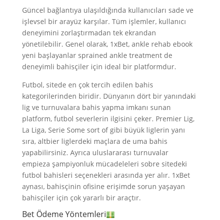
Güncel bağlantıya ulaşıldığında kullanıcıları sade ve
işlevsel bir arayüz karşılar. Tüm işlemler, kullanıcı
deneyimini zorlaştırmadan tek ekrandan
yönetilebilir. Genel olarak, 1xBet, ankle rehab ebook
yeni başlayanlar sprained ankle treatment de
deneyimli bahisçiler için ideal bir platformdur.
Futbol, sitede en çok tercih edilen bahis
kategorilerinden biridir. Dünyanın dört bir yanındaki
lig ve turnuvalara bahis yapma imkanı sunan
platform, futbol severlerin ilgisini çeker. Premier Lig,
La Liga, Serie Some sort of gibi büyük liglerin yanı
sıra, altbier liglerdeki maçlara de uma bahis
yapabilirsiniz. Ayrıca uluslararası turnuvalar
empieza şampiyonluk mücadeleleri sobre sitedeki
futbol bahisleri seçenekleri arasında yer alır. 1xBet
aynası, bahisçinin ofisine erişimde sorun yaşayan
bahisçiler için çok yararlı bir araçtır.
Bet Ödeme Yöntemleri