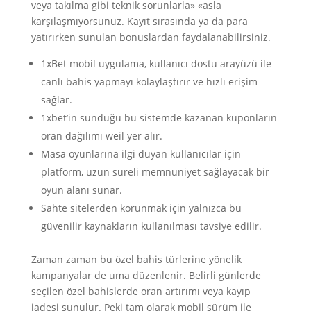
veya takılma gibi teknik sorunlarla» «asla
karşılaşmıyorsunuz. Kayıt sırasında ya da para
yatırırken sunulan bonuslardan faydalanabilirsiniz.
1xBet mobil uygulama, kullanıcı dostu arayüzü ile
canlı bahis yapmayı kolaylaştırır ve hızlı erişim
sağlar.
1xbet’in sunduğu bu sistemde kazanan kuponların
oran dağılımı weil yer alır.
Masa oyunlarına ilgi duyan kullanıcılar için
platform, uzun süreli memnuniyet sağlayacak bir
oyun alanı sunar.
Sahte sitelerden korunmak için yalnızca bu
güvenilir kaynakların kullanılması tavsiye edilir.
Zaman zaman bu özel bahis türlerine yönelik
kampanyalar de uma düzenlenir. Belirli günlerde
seçilen özel bahislerde oran artırımı veya kayıp
iadesi sunulur. Peki tam olarak mobil sürüm ile