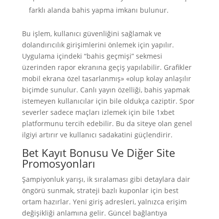
farklı alanda bahis yapma imkanı bulunur.
Bu işlem, kullanıcı güvenliğini sağlamak ve
dolandırıcılık girişimlerini önlemek için yapılır.
Uygulama içindeki “bahis geçmişi” sekmesi
üzerinden rapor ekranına geçiş yapılabilir. Grafikler
mobil ekrana özel tasarlanmış» «olup kolay anlaşılır
biçimde sunulur. Canlı yayın özelliği, bahis yapmak
istemeyen kullanıcılar için bile oldukça caziptir. Spor
severler sadece maçları izlemek için bile 1xbet
platformunu tercih edebilir. Bu da siteye olan genel
ilgiyi artırır ve kullanıcı sadakatini güçlendirir.
Bet Kayıt Bonusu Ve Diğer Site
Promosyonları
Şampiyonluk yarışı, ik sıralaması gibi detaylara dair
öngörü sunmak, strateji bazlı kuponlar için best
ortam hazırlar. Yeni giriş adresleri, yalnızca erişim
değişikliği anlamına gelir. Güncel bağlantıya