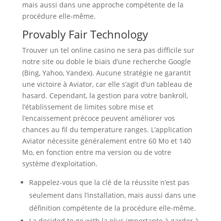
mais aussi͏ dans͏ une approche compétente de͏ la
procédure elle-même.
Provably Fair Technology
Trouver un tel online casino ne sera pas difficile sur
notre site ou doble le biais d’une recherche Google
(Bing, Yahoo, Yandex). Aucune stratégie ne garantit
une victoire à Aviator, car elle s’agit d’un tableau de
hasard. Cependant, la gestion para votre bankroll,
l’établissement de limites sobre mise et
l’encaissement précoce peuvent améliorer vos
chances au fil du temperature ranges. L’application
Aviator nécessite généralement entre 60 Mo et 140
Mo, en fonction entre ma version ou de votre
système d’exploitation.
Rappelez-vous͏ que͏ la clé de͏ la réussite n’est pas
seulement dans l’installation, mais aussi͏ dans͏ une
définition compétente de͏ la procédure elle-même.
La decided to go with la plus importante à garder à