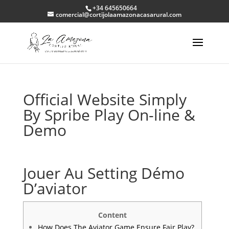
+34 645650664
comercial@cortijolaamazonacasarural.com
Official Website Simply
By Spribe Play On-line &
Demo
Jouer Au Setting Démo
D’aviator
Content
How Does The Aviator Game Ensure Fair Play?