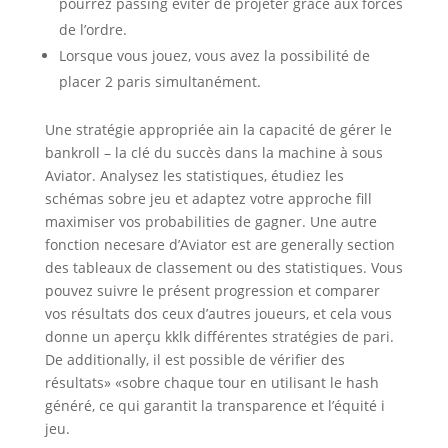
pourrez passing éviter de projeter grace aux forces
de l’ordre.
Lorsque vous jouez, vous avez la possibilité de
placer 2 paris simultanément.
Une stratégie appropriée ain la capacité de gérer le
bankroll͏ – la clé du succès dans la machine à sous
Aviator. Analysez les statistiques, étudiez les
schémas sobre jeu et adaptez votre approche fill
maximiser vos probabilities de gagner. Une autre
fonction necesare d’Aviator est are generally section
des tableaux de classement ou des statistiques. Vous
pouvez suivre le présent progression et comparer
vos résultats dos ceux d’autres joueurs, et cela vous
donne un aperçu kklk différentes stratégies de pari.
De additionally, il est possible de vérifier des
résultats» «sobre chaque tour en utilisant le hash
généré, ce qui garantit la transparence et l’équité i
jeu.