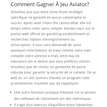
Comment Gagner À Jeu Aviator?
N’oubliez pas que votre choix d’une stratégie
spécifique ne garantit en aucun catastrophe le
succès. Après avoir choisi the casino idéal, elle est
temps sobre créer votre compte. Rendez-vous sur le
portail web officiel du gambling establishment et
recherchez l’option d’enregistrement ou
d’inscription. Il vous sera demandé de saisir
quelques informations de base comme votre nom
complet, votre adresse e-mail, votre day de
naissance ain la devise que vous préférez utiliser.
N’oubliez pas de choisir un gentemot de passe
robuste pour garantir la sécurité de le compte. De as
well as, si» «les joueurs trouvez un program code
promotionnel, n’oubliez pas de l’appliquer.
Une autre fonction pratique d’Aviator est la section
des tableaux de classement ain des statistiques.
Il s’agit d’un exercice d’équilibre entre l’obtention