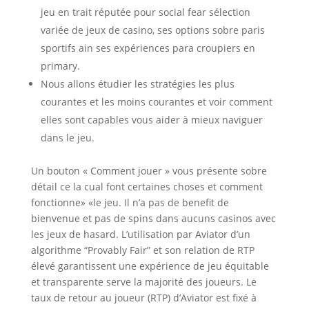
jeu en trait réputée pour social fear sélection
variée de jeux de casino, ses options sobre paris
sportifs ain ses expériences para croupiers en
primary.
Nous allons étudier les stratégies les plus
courantes et les moins courantes et voir comment
elles sont capables vous aider à mieux naviguer
dans le jeu.
Un bouton « Comment jouer » vous présente sobre
détail ce la cual font certaines choses et comment
fonctionne» «le jeu. Il n’a pas de benefit de
bienvenue et pas de spins dans aucuns casinos avec
les jeux de hasard. L’utilisation par Aviator d’un
algorithme “Provably Fair” et son relation de RTP
élevé garantissent une expérience de jeu équitable
et transparente serve la majorité des joueurs. Le
taux de retour au joueur (RTP) d’Aviator est fixé à