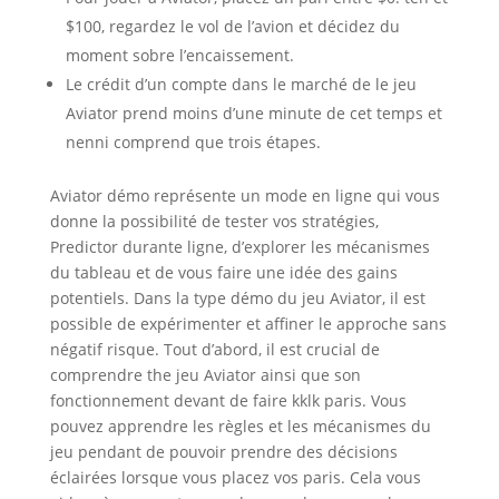
$100, regardez le vol de l’avion et décidez du
moment sobre l’encaissement.
Le crédit d’un compte dans le marché de le jeu
Aviator prend moins d’une minute de cet temps et
nenni comprend que trois étapes.
Aviator démo représente un mode en ligne qui vous
donne la possibilité de tester vos stratégies,
Predictor durante ligne, d’explorer les mécanismes
du tableau et de vous faire une idée des gains
potentiels. Dans la type démo du jeu Aviator, il est
possible de expérimenter et affiner le approche sans
négatif risque. Tout d’abord, il est crucial de
comprendre the jeu Aviator ainsi que son
fonctionnement devant de faire kklk paris. Vous
pouvez apprendre les règles et les mécanismes du
jeu pendant de pouvoir prendre des décisions
éclairées lorsque vous placez vos paris. Cela vous