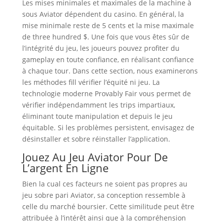
Les mises minimales et maximales de la machine à
sous Aviator dépendent du casino. En général, la
mise minimale reste de 5 cents et la mise maximale
de three hundred $. Une fois que vous êtes sûr de
l’intégrité du jeu, les joueurs pouvez profiter du
gameplay en toute confiance, en réalisant confiance
à chaque tour. Dans cette section, nous examinerons
les méthodes fill vérifier l’équité ni jeu. La
technologie moderne Provably Fair vous permet de
vérifier indépendamment les trips impartiaux,
éliminant toute manipulation et depuis le jeu
équitable. Si les problèmes persistent, envisagez de
désinstaller et sobre réinstaller l’application.
Jouez Au Jeu Aviator Pour De
L’argent En Ligne
Bien la cual ces facteurs ne soient pas propres au
jeu sobre pari Aviator, sa conception ressemble à
celle du marché boursier. Cette similitude peut être
attribuée à l’intérêt ainsi que à la compréhension