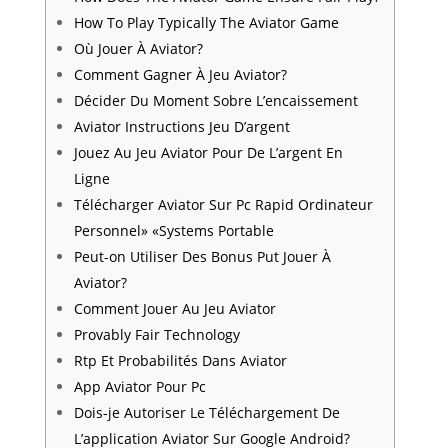
How To Play Typically The Aviator Game
Où Jouer À Aviator?
Comment Gagner À Jeu Aviator?
Décider Du Moment Sobre L’encaissement
Aviator Instructions Jeu D’argent
Jouez Au Jeu Aviator Pour De L’argent En
Ligne
Télécharger Aviator Sur Pc Rapid Ordinateur
Personnel» «Systems Portable
Peut-on Utiliser Des Bonus Put Jouer À
Aviator?
Comment Jouer Au Jeu Aviator
Provably Fair Technology
Rtp Et Probabilités Dans Aviator
App Aviator Pour Pc
Dois-je Autoriser Le Téléchargement De
L’application Aviator Sur Google Android?