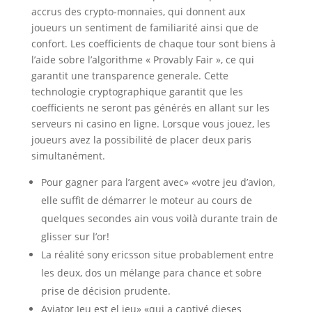
accrus des crypto-monnaies, qui donnent aux
joueurs un sentiment de familiarité ainsi que de
confort. Les coefficients de chaque tour sont biens à
l’aide sobre l’algorithme « Provably Fair », ce qui
garantit une transparence generale. Cette
technologie cryptographique garantit que les
coefficients ne seront pas générés en allant sur les
serveurs ni casino en ligne. Lorsque vous jouez, les
joueurs avez la possibilité de placer deux paris
simultanément.
Pour gagner para l’argent avec» «votre jeu d’avion,
elle suffit de démarrer le moteur au cours de
quelques secondes ain vous voilà durante train de
glisser sur l’or!
La réalité sony ericsson situe probablement entre
les deux, dos un mélange para chance et sobre
prise de décision prudente.
Aviator Jeu est el jeu» «qui a captivé dieses