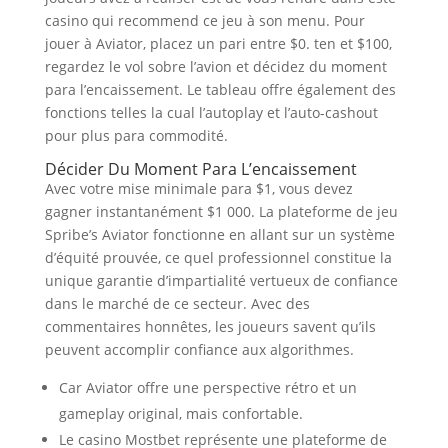
casino qui recommend ce jeu à son menu. Pour
jouer à Aviator, placez un pari entre $0. ten et $100,
regardez le vol sobre l’avion et décidez du moment
para l’encaissement. Le tableau offre également des
fonctions telles la cual l’autoplay et l’auto-cashout
pour plus para commodité.
Décider Du Moment Para L’encaissement
Avec votre mise minimale para $1, vous devez
gagner instantanément $1 000. La plateforme de jeu
Spribe’s Aviator fonctionne en allant sur un système
d’équité prouvée, ce quel professionnel constitue la
unique garantie d’impartialité vertueux de confiance
dans le marché de ce secteur. Avec des
commentaires honnêtes, les joueurs savent qu’ils
peuvent accomplir confiance aux algorithmes.
Car Aviator offre une perspective rétro et un
gameplay original, mais confortable.
Le casino Mostbet représente une plateforme de