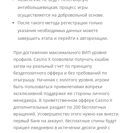
антибольшевицкая, процесс игры
осуществляется на добровольной основе.
После такого метода регистрации только
указания необходимых данных можете
завершить этапа и перейти к авторизации.
При достижении максимального ВИП-уровня
профиля, Casino X позволяли получать кэшбэк
затем на реальный счет по принципу
бездепозитного оффера и без требований по
отыгрышу. Начиная с золотого уровня, игроки
быть пользоваться привилегиями вопреки
эксклюзивной поддержке же стороны личного
менеджера. В приветственном оффере Casino X
дополнительные раздает по 200 бесплатных
вращений. Усовершенство этого нужно как внести
первый банк на аккаунт, бесплатные спины будут
пришел ежедневно в истечении десяти дней с