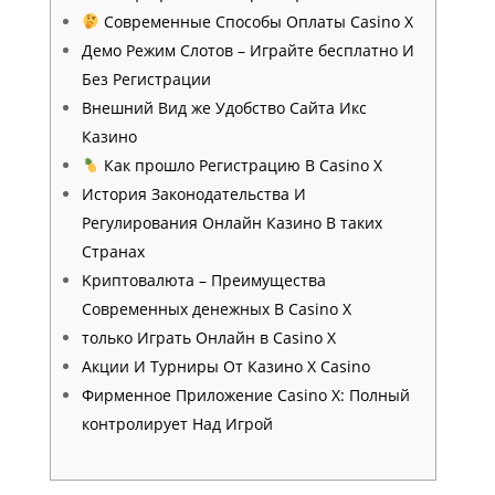
Cовременные Способы Оплаты Casino X
Демо Режим Слотов – Играйте бесплатно И
Без Регистрации
Внешний Вид же Удобство Сайта Икс
Казино
Как прошло Регистрацию В Casino X
История Законодательства И
Регулирования Онлайн Казино В таких
Странах
Kриптовалюта – Преимущества
Современных денежных В Casino X
только Играть Онлайн в Casino X
Акции И Турниры От Казино X Casino
Фирменное Приложение Casino X: Полный
контролирует Над Игрой