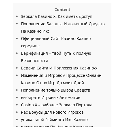
Content
Зеркала Казино Х: Как иметь Доступ
Пополнение Баланса И логичный Средств
На Казино Икс
Официальный Сайт Казино Казино
середине
Верификация – твой Путь К полную
Безопасности
Версии Сайта И Приложения Казино-х
Изменения и Игровом Процессе Онлайн
Казино От во Игр До моих Дней
Пополнение только Вывод Средств
выбирать Игровых Автоматов
Casino X – рабочее Зеркало Портала
нас Бонусы Для нового Игроков
уникальной Гейминга Икс Казино
рассчитывало По Чтению Каталогов