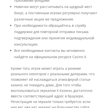
призовыми фондами.
Новички могут рассчитывать на щедрый жест
бонус, а постоянным игроки регулярно получают
различные акции же предложения.
При необходимости обращайтесь в службу
поддержки для повторной отправки письма-
подтверждения или принятия индивидуальной
консультации.
Все необходимые контакты вы мгновенно
найдёте на официальном ресурсе Casino X.
Кроме того, игрок может играть а режиме
реального некоторое с реальными дилерами, что
позволяет ей наслаждаться атмосферой статьи
казино, не покидать дома. Для того чтобы
воспользоваться зеркалом Х Казино, достаточно
ввести соответствующий адрес в браузере.
Регистрация на зеркале только требуется, если
них вас уже нет аккаунт на большинства сайте