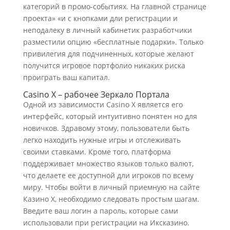
категорий в промо-событиях. На главной странице
проекта» «и с кнопками дли регистрации и
неподалеку в личный кабинетик разработчики
разместили опцию «бесплатные подарки». Только
привилегия для подчиненных, которые желают
получится игровое портфолио никаких риска
проиграть ваш капитал.
Casino X – рабочее Зеркало Портала
Одной из зависимости Casino X является его
интерфейс, который интуитивно понятен но для
новичков. Здравому этому, пользователи быть
легко находить нужные игры и отслеживать
своими ставками. Кроме того, платформа
поддерживает множество языков только валют,
что делаете ее доступной дли игроков по всему
миру. Чтобы войти в личный приемную на сайте
Казино Х, необходимо следовать простым шагам.
Введите ваш логин а пароль, которые сами
использовали при регистрации на Иксказино.