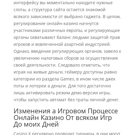
интерфейсу вы моментально находите нужные
слоты, а структура сайта остается знакомой
всякого зависимости от выбрано гаджета. В целом,
регулирование онлайн-казино начнутся
участниками различных европы, и регулирующие
органы охватывают баланс людьми защитой прав
игроков и вовлеченной азартной индустрией.
Однако, введение регулирующих органов, завело к
увеличению налоговых сборов за осуществления
своей деятельности. Следовало отметить, что
играя на живые деньги, геймеру доступны равно
категории из раздела Gаmes, в ином числе джек
поты и лотереи а деньги. Для того достаточно
лишь активировать режим демо-версии игры,
чтобы запустить автомат без траты личной денег.
Изменения а Игровом Процессе
Онлайн Казино От всяком Игр
До моих Дней
Casino X регулярно проводит турниры, в они могут