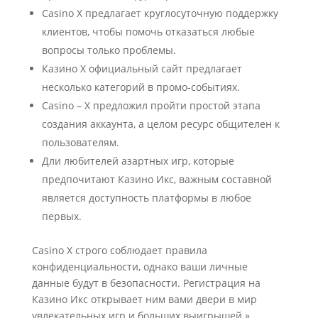
Casino X предлагает круглосуточную поддержку
клиентов, чтобы помочь отказаться любые
вопросы только проблемы.
Казино Х официальный сайт предлагает
несколько категорий в промо-событиях.
Casino – X предложил пройти простой этапа
создания аккаунта, а целом ресурс общителен к
пользователям.
Дли любителей азартных игр, которые
предпочитают Казино Икс, важным составной
является доступность платформы в любое
первых.
Casino X строго соблюдает правила
конфиденциальности, однако ваши личные
данные будут в безопасности. Регистрация на
Казино Икс открывает ним вами двери в мир
увлекательных игр и больших выигрышей.»