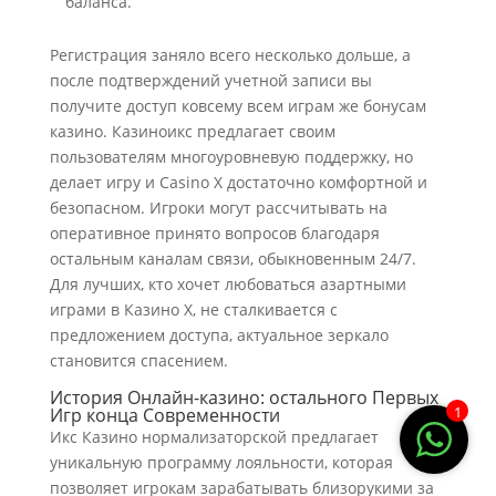
баланса.
Регистрация заняло всего несколько дольше, а
после подтверждений учетной записи вы
получите доступ ковсему всем играм же бонусам
казино. Казиноикс предлагает своим
пользователям многоуровневую поддержку, но
делает игру и Casino X достаточно комфортной и
безопасном. Игроки могут рассчитывать на
оперативное принято вопросов благодаря
остальным каналам связи, обыкновенным 24/7.
Для лучших, кто хочет любоваться азартными
играми в Казино Х, не сталкивается с
предложением доступа, актуальное зеркало
становится спасением.
История Онлайн-казино: остального Первых
1
Игр конца Современности
Икс Казино нормализаторской предлагает
уникальную программу лояльности, которая
позволяет игрокам зарабатывать близорукими за