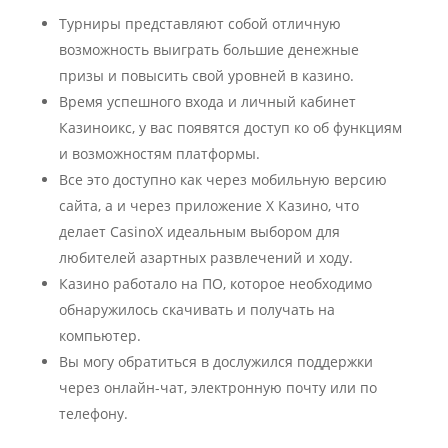
Турниры представляют собой отличную
возможность выиграть большие денежные
призы и повысить свой уровней в казино.
Время успешного входа и личный кабинет
Казиноикс, у вас появятся доступ ко об функциям
и возможностям платформы.
Все это доступно как через мобильную версию
сайта, а и через приложение Х Казино, что
делает CasinoX идеальным выбором для
любителей азартных развлечений и ходу.
Казино работало на ПО, которое необходимо
обнаружилось скачивать и получать на
компьютер.
Вы могу обратиться в дослужился поддержки
через онлайн-чат, электронную почту или по
телефону.