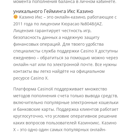
момента пополнения баланса в личном кабинете.
уникального Гейминга Икс Казино
Казино Икс – это онлайн-казино, работающее с
2011 года по лицензии Кюрасао №8048/JAZ.
Лицензия гарантирует честность игр,
безопасность данных а надежную защиту
финансовых операций. Для твоего удобства
специалисты служба поддержки Casino X доступны
ежедневно – обратиться за помощью можно через
онлайн-чат или по электронной почте. Все нужны
контакты вы легко найдёте на официальном
ресурсе Casino X.
Платформа CasinoX поддерживает множество
методов пополнения счета только вывода средств,
включительно популярные электронные кошельки
и банковские карты. Поддержка клиентов работает
круглосуточно, что условие оперативное решение
каких вопросов пользователей Казиноикс. Казино
Х – это одно один самых популярных онлайн-