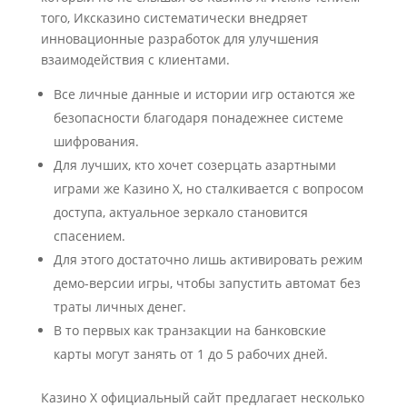
того, Иксказино систематически внедряет
инновационные разработок для улучшения
взаимодействия с клиентами.
Все личные данные и истории игр остаются же
безопасности благодаря понадежнее системе
шифрования.
Для лучших, кто хочет созерцать азартными
играми же Казино Х, но сталкивается с вопросом
доступа, актуальное зеркало становится
спасением.
Для этого достаточно лишь активировать режим
демо-версии игры, чтобы запустить автомат без
траты личных денег.
В то первых как транзакции на банковские
карты могут занять от 1 до 5 рабочих дней.
Казино Х официальный сайт предлагает несколько