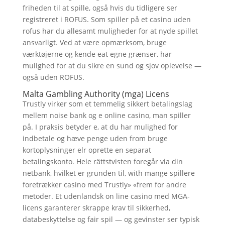
friheden til at spille, også hvis du tidligere ser
registreret i ROFUS. Som spiller på et casino uden
rofus har du allesamt muligheder for at nyde spillet
ansvarligt. Ved at være opmærksom, bruge
værktøjerne og kende eat egne grænser, har
mulighed for at du sikre en sund og sjov oplevelse —
også uden ROFUS.
Malta Gambling Authority (mga) Licens
Trustly virker som et temmelig sikkert betalingslag
mellem noise bank og e online casino, man spiller
på. I praksis betyder e, at du har mulighed for
indbetale og hæve penge uden from bruge
kortoplysninger elr oprette en separat
betalingskonto. Hele rättstvisten foregår via din
netbank, hvilket er grunden til, with mange spillere
foretrækker casino med Trustly» «frem for andre
metoder. Et udenlandsk on line casino med MGA-
licens garanterer skrappe krav til sikkerhed,
databeskyttelse og fair spil — og gevinster ser typisk