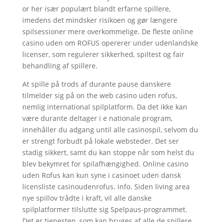
or her især populært blandt erfarne spillere,
imedens det mindsker risikoen og gør længere
spilsessioner mere overkommelige. De fleste online
casino uden om ROFUS opererer under udenlandske
licenser, som regulerer sikkerhed, spiltest og fair
behandling af spillere.
At spille på trods af durante pause danskere
tilmelder sig på on the web casino uden rofus,
nemlig international spilplatform. Da det ikke kan
være durante deltager i e nationale program,
innehåller du adgang until alle casinospil, selvom du
er strengt forbudt på lokale websteder. Det ser
stadig sikkert, samt du kan stoppe når som helst du
blev bekymret for spilafhængighed. Online casino
uden Rofus kan kun syne i casinoet uden dansk
licensliste casinoudenrofus. info. Siden living area
nye spillov trådte i kraft, vil alle danske
spilplatformer tilslutte sig Spelpaus-programmet.
Det er tjenesten, som kan bruges af alle de spillere,