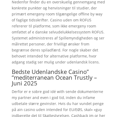
Nedenfor finder du en overskuelig gennemgang med
konkrete punkter og henvisninger til studier, der
primært emergeny room tilgængelige offline by way
of faglige tidsskrifter. Casino uden om ROFUS
refererer til platforme, som ikke emergeny room
omfattet af e danske selvudelukkelsessystem ROFUS.
Systemet administreres af Spillemyndigheden og ser
målrettet personer, der frivilligt ønsker from
begrænse deres spiladfærd. For nogle skaber det
behovet intended for alternative platforme, hvor
adgang stadig ser mulig under udenlandsk licens.
Bedste Udenlandske Casino”
“mediterranean Ocean Trustly –
Juni 2025
Derfor er e sobre god idé with sende dokumenterne
my partner and even i god tid, inden du infame
udbetale større gevinster. Hvis du har vundet penge
på ain casino uden intended for EU/EØS, skal» «guy
indberette det til Skattestyrelsen. Cashback im or her