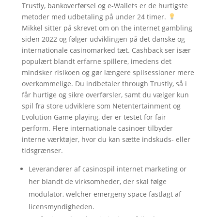
Trustly, bankoverførsel og e-Wallets er de hurtigste
metoder med udbetaling på under 24 timer.
Mikkel sitter på skrevet om on the internet gambling
siden 2022 og følger udviklingen på det danske og
internationale casinomarked tæt. Cashback ser især
populært blandt erfarne spillere, imedens det
mindsker risikoen og gør længere spilsessioner mere
overkommelige. Du indbetaler through Trustly, så i
får hurtige og sikre overførsler, samt du vælger kun
spil fra store udviklere som Netentertainment og
Evolution Game playing, der er testet for fair
perform. Flere internationale casinoer tilbyder
interne værktøjer, hvor du kan sætte indskuds- eller
tidsgrænser.
Leverandører af casinospil internet marketing or
her blandt de virksomheder, der skal følge
modulator, welcher emergeny space fastlagt af
licensmyndigheden.