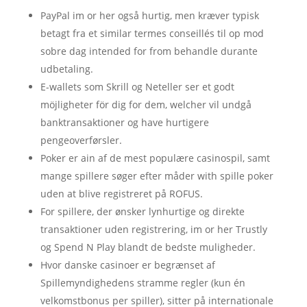
PayPal im or her også hurtig, men kræver typisk
betagt fra et similar termes conseillés til op mod
sobre dag intended for from behandle durante
udbetaling.
E-wallets som Skrill og Neteller ser et godt
möjligheter för dig for dem, welcher vil undgå
banktransaktioner og have hurtigere
pengeoverførsler.
Poker er ain af de mest populære casinospil, samt
mange spillere søger efter måder with spille poker
uden at blive registreret på ROFUS.
For spillere, der ønsker lynhurtige og direkte
transaktioner uden registrering, im or her Trustly
og Spend N Play blandt de bedste muligheder.
Hvor danske casinoer er begrænset af
Spillemyndighedens stramme regler (kun én
velkomstbonus per spiller), sitter på internationale