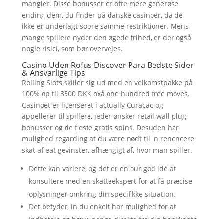
mangler. Disse bonusser er ofte mere generøse
ending dem, du finder på danske casinoer, da de
ikke er underlagt sobre samme restriktioner. Mens
mange spillere nyder den øgede frihed, er der også
nogle risici, som bør overvejes.
Casino Uden Rofus Discover Para Bedste Sider
& Ansvarlige Tips
Rolling Slots skiller sig ud med en velkomstpakke på
100% op til 3500 DKK oxå one hundred free moves.
Casinoet er licenseret i actually Curacao og
appellerer til spillere, jeder ønsker retail wall plug
bonusser og de fleste gratis spins. Desuden har
mulighed regarding at du være nødt til in renoncere
skat af eat gevinster, afhængigt af, hvor man spiller.
Dette kan variere, og det er en our god idé at
konsultere med en skatteekspert for at få præcise
oplysninger omkring din specifikke situation.
Det betyder, in du enkelt har mulighed for at