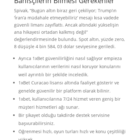
Bahisçilerin Bilmesi Gerekenler
Spivak, “Bugün altın biraz geri çekiliyor; Trump’ın
‘İran’a müdahale etmeyebiliriz’ mesajı kısa vadede
güvenli limanı zayıflattı. Ancak altındaki yükselişin
ana hikayesi ortadan kalkmış değil”
değerlendirmesinde bulundu. Spot altın, yüzde zero,
8 düşüşle 4 bin 584, 03 dolar seviyesine geriledi.
Ayrıca 1xBet güvenilirliğini nasıl sağlıyor empieza
kullanıcılarının verilerini nasıl koruyor konularını
weil ayrıntılı bir şekilde inceledik.
1xBet Curacao lisansı altında faaliyet gösterir ve
genelde güvenilir bir platform olarak bilinir.
1xbet, kullanıcılarına 7/24 hizmet veren geniş bir
müşteri hizmetleri ağı sunar.
Bir şikayet olduğu takdirde destek servisine
başvurabilirsiniz.
Öğrenmesi hızlı, oyun turları hızlı ve konu çeşitliliği
yüksek.