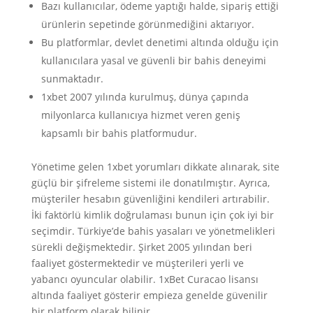
Bazı kullanıcılar, ödeme yaptığı halde, sipariş ettiği
ürünlerin sepetinde görünmediğini aktarıyor.
Bu platformlar, devlet denetimi altında olduğu için
kullanıcılara yasal ve güvenli bir bahis deneyimi
sunmaktadır.
1xbet 2007 yılında kurulmuş, dünya çapında
milyonlarca kullanıcıya hizmet veren geniş
kapsamlı bir bahis platformudur.
Yönetime gelen 1xbet yorumları dikkate alınarak, site
güçlü bir şifreleme sistemi ile donatılmıştır. Ayrıca,
müşteriler hesabın güvenliğini kendileri artırabilir.
İki faktörlü kimlik doğrulaması bunun için çok iyi bir
seçimdir. Türkiye’de bahis yasaları ve yönetmelikleri
sürekli değişmektedir. Şirket 2005 yılından beri
faaliyet göstermektedir ve müşterileri yerli ve
yabancı oyuncular olabilir. 1xBet Curacao lisansı
altında faaliyet gösterir empieza genelde güvenilir
bir platform olarak bilinir.