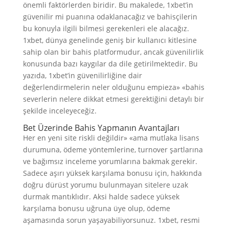
önemli faktörlerden biridir. Bu makalede, 1xbet’in
güvenilir mi puanına odaklanacağız ve bahisçilerin
bu konuyla ilgili bilmesi gerekenleri ele alacağız.
1xbet, dünya genelinde geniş bir kullanıcı kitlesine
sahip olan bir bahis platformudur, ancak güvenilirlik
konusunda bazı kaygılar da dile getirilmektedir. Bu
yazıda, 1xbet’in güvenilirliğine dair
değerlendirmelerin neler olduğunu empieza» «bahis
severlerin nelere dikkat etmesi gerektiğini detaylı bir
şekilde inceleyeceğiz.
Bet Üzerinde Bahis Yapmanın Avantajları
Her en yeni site riskli değildir» «ama mutlaka lisans
durumuna, ödeme yöntemlerine, turnover şartlarına
ve bağımsız inceleme yorumlarına bakmak gerekir.
Sadece aşırı yüksek karşılama bonusu için, hakkında
doğru dürüst yorumu bulunmayan sitelere uzak
durmak mantıklıdır. Aksi halde sadece yüksek
karşılama bonusu uğruna üye olup, ödeme
aşamasında sorun yaşayabiliyorsunuz. 1xbet, resmi