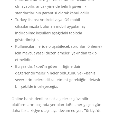
olmayabilir, ancak yine de belirli güvenlik
standartlarının garantisi olarak kabul edilir.
Turkey lisansı Android veya iOS mobil
cihazlarınızda bulunan mobil uygulamayı
indirebilme koşulları aşağıdaki tabloda
gösterilmiştir.
Kullanıcılar, ileride oluşabilecek sorunları önlemek
için mevcut yasal düzenlemeleri yakından takip
etmelidir.
Bu yazıda, 1xbet’in güvenilirliğine dair
değerlendirmelerin neler olduğunu ve» «bahis
severlerin nelere dikkat etmesi gerektiğini detaylı
bir şekilde inceleyeceğiz.
Online bahis denilince akla gelecek güvenilir
platformların başında yer alan 1xBet, her geçen gün
daha fazla kişiye ulaşmaya devam ediyor. Türkiye’de