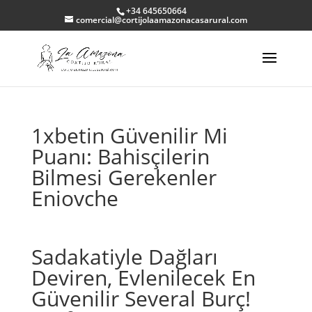
+34 645650664
comercial@cortijolaamazonacasarural.com
1xbetin Güvenilir Mi
Puanı: Bahisçilerin
Bilmesi Gerekenler
Eniovche
Sadakatiyle Dağları
Deviren, Evlenilecek En
Güvenilir Several Burç!