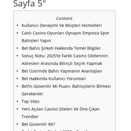
Sayfa 5″
Content
Kullanıcı Deneyimi Ve Müşteri Hizmetleri
Canlı Casino Oyunları Oynayın Empieza Spor
Bahisleri Yapın
Bet Bahis Şirketi Hakkında Temel Bilgiler
Sonuç Notu: 2025’te Farklı Casino Sitelerinin
Adresleri Arasında Bilinçli Seçim Yapmak
Bet Üzerinde Bahis Yapmanın Avantajları
Bet Hakkında Kullanıcı Yorumları
Bet’in Güvenilir Mi Puanı: Bahisçilerin Bilmesi
Gerekenler
Top Sites
Yeni Açılan Casino Siteleri Ve Öne Çıkan
Trendler
Bet Güvenilir Mi?