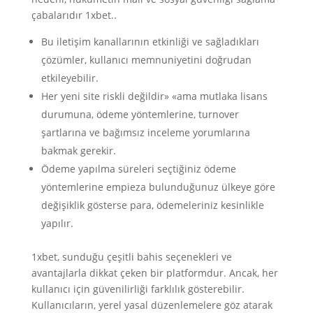
çabalarıdır 1xbet..
Bu iletişim kanallarının etkinliği ve sağladıkları
çözümler, kullanıcı memnuniyetini doğrudan
etkileyebilir.
Her yeni site riskli değildir» «ama mutlaka lisans
durumuna, ödeme yöntemlerine, turnover
şartlarına ve bağımsız inceleme yorumlarına
bakmak gerekir.
Ödeme yapılma süreleri seçtiğiniz ödeme
yöntemlerine empieza bulunduğunuz ülkeye göre
değişiklik gösterse para, ödemeleriniz kesinlikle
yapılır.
1xbet, sunduğu çeşitli bahis seçenekleri ve
avantajlarla dikkat çeken bir platformdur. Ancak, her
kullanıcı için güvenilirliği farklılık gösterebilir.
Kullanıcıların, yerel yasal düzenlemelere göz atarak