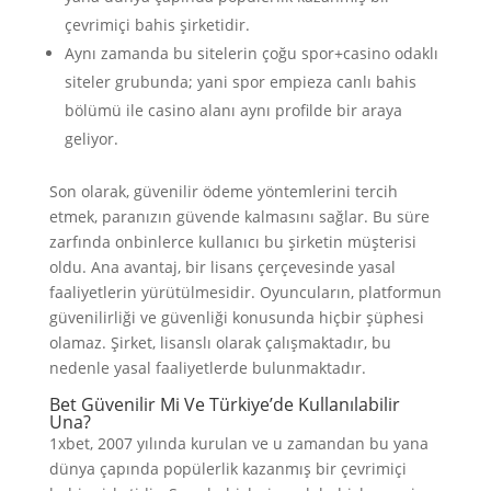
çevrimiçi bahis şirketidir.
Aynı zamanda bu sitelerin çoğu spor+casino odaklı
siteler grubunda; yani spor empieza canlı bahis
bölümü ile casino alanı aynı profilde bir araya
geliyor.
Son olarak, güvenilir ödeme yöntemlerini tercih
etmek, paranızın güvende kalmasını sağlar. Bu süre
zarfında onbinlerce kullanıcı bu şirketin müşterisi
oldu. Ana avantaj, bir lisans çerçevesinde yasal
faaliyetlerin yürütülmesidir. Oyuncuların, platformun
güvenilirliği ve güvenliği konusunda hiçbir şüphesi
olamaz. Şirket, lisanslı olarak çalışmaktadır, bu
nedenle yasal faaliyetlerde bulunmaktadır.
Bet Güvenilir Mi Ve Türkiye’de Kullanılabilir
Una?
1xbet, 2007 yılında kurulan ve u zamandan bu yana
dünya çapında popülerlik kazanmış bir çevrimiçi