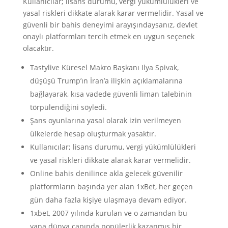
Kullanıcılar; lisans durumu, vergi yükümlülükleri ve
yasal riskleri dikkate alarak karar vermelidir. Yasal ve
güvenli bir bahis deneyimi arayışındaysanız, devlet
onaylı platformları tercih etmek en uygun seçenek
olacaktır.
Tastylive Küresel Makro Başkanı Ilya Spivak,
düşüşü Trump’ın İran’a ilişkin açıklamalarına
bağlayarak, kısa vadede güvenli liman talebinin
törpülendiğini söyledi.
Şans oyunlarına yasal olarak izin verilmeyen
ülkelerde hesap oluşturmak yasaktır.
Kullanıcılar; lisans durumu, vergi yükümlülükleri
ve yasal riskleri dikkate alarak karar vermelidir.
Online bahis denilince akla gelecek güvenilir
platformların başında yer alan 1xBet, her geçen
gün daha fazla kişiye ulaşmaya devam ediyor.
1xbet, 2007 yılında kurulan ve o zamandan bu
yana dünya çapında popülerlik kazanmış bir