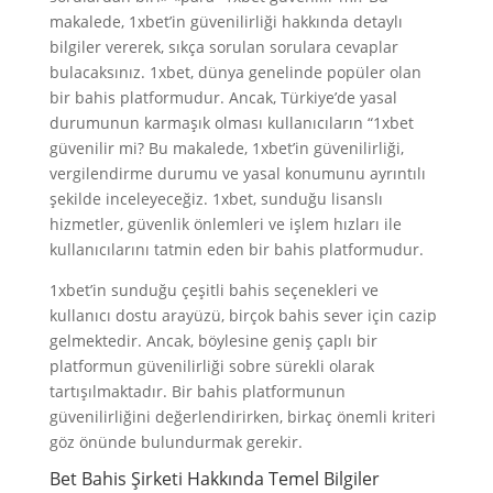
makalede, 1xbet’in güvenilirliği hakkında detaylı
bilgiler vererek, sıkça sorulan sorulara cevaplar
bulacaksınız. 1xbet, dünya genelinde popüler olan
bir bahis platformudur. Ancak, Türkiye’de yasal
durumunun karmaşık olması kullanıcıların “1xbet
güvenilir mi? Bu makalede, 1xbet’in güvenilirliği,
vergilendirme durumu ve yasal konumunu ayrıntılı
şekilde inceleyeceğiz. 1xbet, sunduğu lisanslı
hizmetler, güvenlik önlemleri ve işlem hızları ile
kullanıcılarını tatmin eden bir bahis platformudur.
1xbet’in sunduğu çeşitli bahis seçenekleri ve
kullanıcı dostu arayüzü, birçok bahis sever için cazip
gelmektedir. Ancak, böylesine geniş çaplı bir
platformun güvenilirliği sobre sürekli olarak
tartışılmaktadır. Bir bahis platformunun
güvenilirliğini değerlendirirken, birkaç önemli kriteri
göz önünde bulundurmak gerekir.
Bet Bahis Şirketi Hakkında Temel Bilgiler