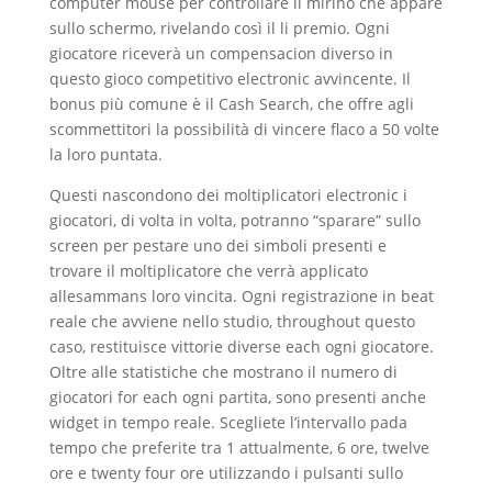
computer mouse per controllare il mirino che appare
sullo schermo, rivelando così il li premio. Ogni
giocatore riceverà un compensacion diverso in
questo gioco competitivo electronic avvincente. Il
bonus più comune è il Cash Search, che offre agli
scommettitori la possibilità di vincere flaco a 50 volte
la loro puntata.
Questi nascondono dei moltiplicatori electronic i
giocatori, di volta in volta, potranno “sparare” sullo
screen per pestare uno dei simboli presenti e
trovare il moltiplicatore che verrà applicato
allesammans loro vincita. Ogni registrazione in beat
reale che avviene nello studio, throughout questo
caso, restituisce vittorie diverse each ogni giocatore.
Oltre alle statistiche che mostrano il numero di
giocatori for each ogni partita, sono presenti anche
widget in tempo reale. Scegliete l’intervallo pada
tempo che preferite tra 1 attualmente, 6 ore, twelve
ore e twenty four ore utilizzando i pulsanti sullo