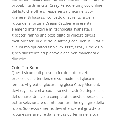
probabilità di vincita. Crazy Period è un gioco online
dal listo che offre un’esperienza unica nel suo»
«genere. Si basa sul concetto di avventura della
ruota della fortuna Dream Catcher e presenta
elementi interattivi e mi tecnologia avanzata. I
giocatori hanno una possibilità di vincere diversi
moltiplicatori in due dei quattro giochi bonus. Grazie
ai suoi moltiplicatori fino a 25. 000x, Crazy Time è un
gioco divertente ed piacevole che non mancherà di
divertirti.
Coin Flip Bonus
Questi strumenti possono fornire informazioni
preziose sulle tendenze e sui modelli di gioco nel
tempo. Al great di giocare ing gioco Crazy Moment,
devi registrare el account su este casinò e depositare
del denaro. Una volta completate queste operazioni,
potrai selezionare quanto puntare the ogni giro della
ruota. Successivamente, devi attendere il giro della
ruota e sperare che dans le cas où fermi nella tua