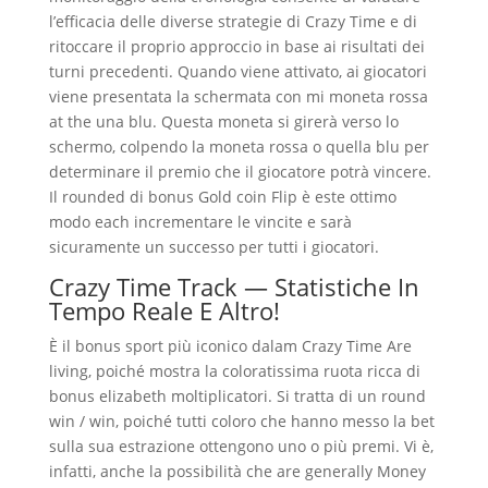
l’efficacia delle diverse strategie di Crazy Time e di
ritoccare il proprio approccio in base ai risultati dei
turni precedenti. Quando viene attivato, ai giocatori
viene presentata la schermata con mi moneta rossa
at the una blu. Questa moneta si girerà verso lo
schermo, colpendo la moneta rossa o quella blu per
determinare il premio che il giocatore potrà vincere.
Il rounded di bonus Gold coin Flip è este ottimo
modo each incrementare le vincite e sarà
sicuramente un successo per tutti i giocatori.
Crazy Time Track — Statistiche In
Tempo Reale E Altro!
È il bonus sport più iconico dalam Crazy Time Are
living, poiché mostra la coloratissima ruota ricca di
bonus elizabeth moltiplicatori. Si tratta di un round
win / win, poiché tutti coloro che hanno messo la bet
sulla sua estrazione ottengono uno o più premi. Vi è,
infatti, anche la possibilità che are generally Money