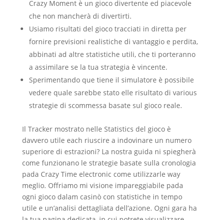
Crazy Moment è un gioco divertente ed piacevole
che non mancherà di divertirti.
Usiamo risultati del gioco tracciati in diretta per
fornire previsioni realistiche di vantaggio e perdita,
abbinati ad altre statistiche utili, che ti porteranno
a assimilare se la tua strategia è vincente.
Sperimentando que tiene il simulatore è possibile
vedere quale sarebbe stato elle risultato di various
strategie di scommessa basate sul gioco reale.
Il Tracker mostrato nelle Statistics del gioco è
davvero utile each riuscire a indovinare un numero
superiore di estrazioni? La nostra guida ni spiegherà
come funzionano le strategie basate sulla cronologia
pada Crazy Time electronic come utilizzarle way
meglio. Offriamo mi visione impareggiabile pada
ogni gioco dalam casinò con statistiche in tempo
utile e un’analisi dettagliata dell’azione. Ogni gara ha
la tua pagina dedicata, in cui potrete visualizzare