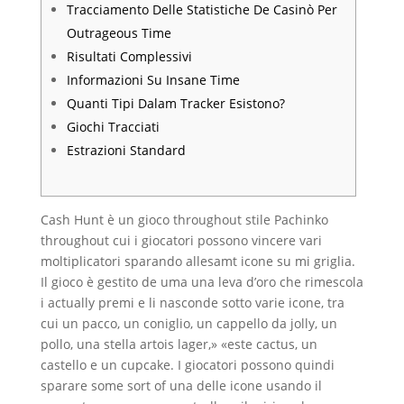
Tracciamento Delle Statistiche De Casinò Per
Outrageous Time
Risultati Complessivi
Informazioni Su Insane Time
Quanti Tipi Dalam Tracker Esistono?
Giochi Tracciati
Estrazioni Standard
Cash Hunt è un gioco throughout stile Pachinko
throughout cui i giocatori possono vincere vari
moltiplicatori sparando allesamt icone su mi griglia.
Il gioco è gestito de uma una leva d’oro che rimescola
i actually premi e li nasconde sotto varie icone, tra
cui un pacco, un coniglio, un cappello da jolly, un
pollo, una stella artois lager,» «este cactus, un
castello e un cupcake. I giocatori possono quindi
sparare some sort of una delle icone usando il