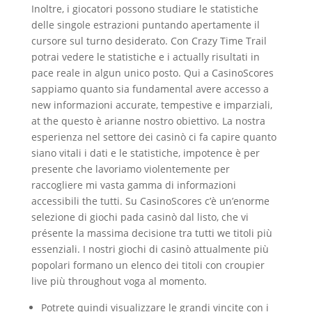
Inoltre, i giocatori possono studiare le statistiche
delle singole estrazioni puntando apertamente il
cursore sul turno desiderato. Con Crazy Time Trail
potrai vedere le statistiche e i actually risultati in
pace reale in algun unico posto. Qui a CasinoScores
sappiamo quanto sia fundamental avere accesso a
new informazioni accurate, tempestive e imparziali,
at the questo è arianne nostro obiettivo. La nostra
esperienza nel settore dei casinò ci fa capire quanto
siano vitali i dati e le statistiche, impotence è per
presente che lavoriamo violentemente per
raccogliere mi vasta gamma di informazioni
accessibili the tutti. Su CasinoScores c’è un’enorme
selezione di giochi pada casinò dal listo, che vi
présente la massima decisione tra tutti we titoli più
essenziali. I nostri giochi di casinò attualmente più
popolari formano un elenco dei titoli con croupier
live più throughout voga al momento.
Potrete quindi visualizzare le grandi vincite con i