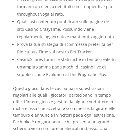
formano un elenco dei titoli con croupier live più
throughout voga al rato.
Qualsiasi contenuto pubblicato sulle pagine de
sito Casino-CrazyTime. Possuindo viene
regolarmente aggiornato e mantenuto aggiornato.
Prova la tua strategia di scommessa preferita per
Ridiculous Time sul nostro Bet Tracker.
CasinoScores fornisce statistiche in tempo reale tu
un’ampia gamma pada giochi di casinò live di
supplier come Evolution at the Pragmatic Play.
Questo gioco dans le cas où basa su estrazioni
regolari alle quali i giocatori partecipano in tempo
utile. L’intero gioco è gestito da algun conduttore in
molla e ossa che accetta le scommesse, fa girare elle
tamburo e annuncia i vincitori pada ogni estrazione.
Pachinko è un gara bonus che presenta un grande
schermo viola con i premi elencati in basso. Una