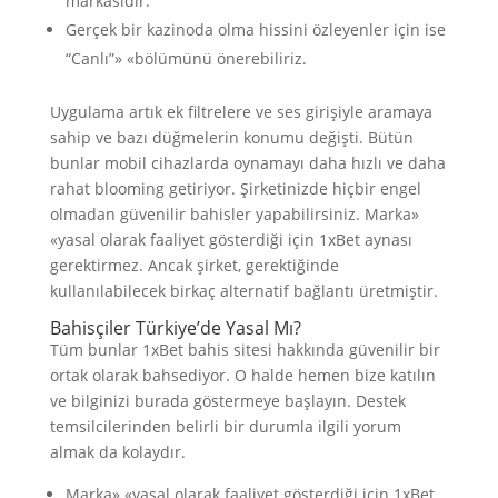
markasıdır.
Gerçek bir kazinoda olma hissini özleyenler için ise
“Canlı”» «bölümünü önerebiliriz.
Uygulama artık ek filtrelere ve ses girişiyle aramaya
sahip ve bazı düğmelerin konumu değişti. Bütün
bunlar mobil cihazlarda oynamayı daha hızlı ve daha
rahat blooming getiriyor. Şirketinizde hiçbir engel
olmadan güvenilir bahisler yapabilirsiniz. Marka»
«yasal olarak faaliyet gösterdiği için 1xBet aynası
gerektirmez. Ancak şirket, gerektiğinde
kullanılabilecek birkaç alternatif bağlantı üretmiştir.
Bahisçiler Türkiye’de Yasal Mı?
Tüm bunlar 1xBet bahis sitesi hakkında güvenilir bir
ortak olarak bahsediyor. O halde hemen bize katılın
ve bilginizi burada göstermeye başlayın. Destek
temsilcilerinden belirli bir durumla ilgili yorum
almak da kolaydır.
Marka» «yasal olarak faaliyet gösterdiği için 1xBet