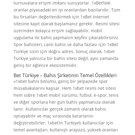
turnuvalara erişim imkanı sunuyorlar. 1xBet’teki
oranlar piyasadaki en iyi oranlardan bazılarıdır. Tüm
bu fırsatları değerlendirmek için 1xBet internet
sitesine kayıt olarak başlamanız gerekir. Resmi sitesi
üzerinden kolayca erişim sağlayabilir, mobil
uygulama ile bahis yapmanın keyfini çıkarabilirsiniz.
Spor bahisleri, canlı bahis ve daha fazlası için 1xBet
Türkiye sizin için doğru adres. Sonuç olarak, 1xbet
Türkiye yalnızca bir bahis sitesi değil, aynı zamanda
geniş bir eğlence ekosistemidir.
Bet Türkiye – Bahis Şirketinin Temel Özellikleri
«1xbet bahis bölümü, geniş bir yelpazede spor
müsabakalarını kapsar. Hem 1xbet resmi net sitesi
hem sobre 1xbet mobil sürümü, futbol, ​​e-spor, tenis
ve diğer sporlara her gün bahis yapmanıza olanak
tanır. Kullanıcılar gerçek zamanlı olarak bahis
oynayabilir ve maç sırasında kararlarını
değiştirebilirler. 1xbet’in Türkiyelı kullanıcılar için
temel avantajları, kullanışlı arayüzü, yüksek oranları