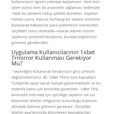
kullanıcıların ilgisini çekmeye başlamıştır. Hem hızlı
işlem süresi hem de anonimlik sağlaması nedeniyle
1xbet bu yöntemi hidup şekilde destekler. Kayıttan
hemen sonra, mevcut herhangi bir ödeme sistemini
kullanarak bakiyenize para yüklemeniz istenecektir.
Seçtikten sonra otomatik» «olarak ödeme sistemi
sayfasına yönlendirileceksiniz, burada bilgilerinizi
girmeniz gerekecektir.
Uygulama Kullanıcılarının 1xbet
Trmirror Kullanması Gerekiyor
Mu?
” seçeneğini kullanarak hesabınızın giriş şifresini
değiştirebilirsiniz. BC 1xBet TR’nin tüm kaynakları
Türkiye’de yasal olarak faaliyet göstermektedir ve bu
nedenle bahis için kesinlikle güvenlidir. 1xBet TR’yi
Android’e indirmek için spicilège sayfanın sol üst
köşesinde telefon simgesinin bulunduğu butonun
altındaki bölüme gitmeniz gerekiyor. Öncelikle
telefon ayarlarınızda bilinmeyen kaynaklardan