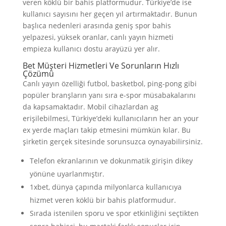
veren köklü bir bahis platformudur. Türkiye’de ise
kullanıcı sayısını her geçen yıl artırmaktadır. Bunun
başlıca nedenleri arasında geniş spor bahis
yelpazesi, yüksek oranlar, canlı yayın hizmeti
empieza kullanıcı dostu arayüzü yer alır.
Bet Müşteri Hizmetleri Ve Sorunların Hızlı
Çözümü
Canlı yayın özelliği futbol, basketbol, ping-pong gibi
popüler branşların yanı sıra e-spor müsabakalarını
da kapsamaktadır. Mobil cihazlardan ag
erişilebilmesi, Türkiye’deki kullanıcıların her an your
ex yerde maçları takip etmesini mümkün kılar. Bu
şirketin gerçek sitesinde sorunsuzca oynayabilirsiniz.
Telefon ekranlarının ve dokunmatik girişin dikey
yönüne uyarlanmıştır.
1xbet, dünya çapında milyonlarca kullanıcıya
hizmet veren köklü bir bahis platformudur.
Sırada istenilen sporu ve spor etkinliğini seçtikten