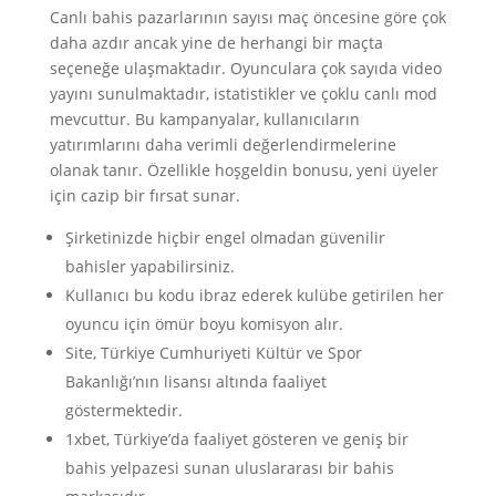
Canlı bahis pazarlarının sayısı maç öncesine göre çok
daha azdır ancak yine de herhangi bir maçta
seçeneğe ulaşmaktadır. Oyunculara çok sayıda video
yayını sunulmaktadır, istatistikler ve çoklu canlı mod
mevcuttur. Bu kampanyalar, kullanıcıların
yatırımlarını daha verimli değerlendirmelerine
olanak tanır. Özellikle hoşgeldin bonusu, yeni üyeler
için cazip bir fırsat sunar.
Şirketinizde hiçbir engel olmadan güvenilir
bahisler yapabilirsiniz.
Kullanıcı bu kodu ibraz ederek kulübe getirilen her
oyuncu için ömür boyu komisyon alır.
Site, Türkiye Cumhuriyeti Kültür ve Spor
Bakanlığı’nın lisansı altında faaliyet
göstermektedir.
1xbet, Türkiye’da faaliyet gösteren ve geniş bir
bahis yelpazesi sunan uluslararası bir bahis