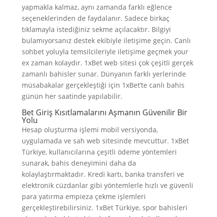
yapmakla kalmaz, aynı zamanda farklı eğlence
seçeneklerinden de faydalanır. Sadece birkaç
tıklamayla istediğiniz sekme açılacaktır. Bilgiyi
bulamıyorsanız destek ekibiyle iletişime geçin. Canlı
sohbet yoluyla temsilcileriyle iletişime geçmek your
ex zaman kolaydır. 1xBet web sitesi çok çeşitli gerçek
zamanlı bahisler sunar. Dünyanın farklı yerlerinde
müsabakalar gerçekleştiği için 1xBet’te canlı bahis
günün her saatinde yapılabilir.
Bet Giriş Kısıtlamalarını Aşmanın Güvenilir Bir
Yolu
Hesap oluşturma işlemi mobil versiyonda,
uygulamada ve sah web sitesinde mevcuttur. 1xBet
Türkiye, kullanıcılarına çeşitli ödeme yöntemleri
sunarak, bahis deneyimini daha da
kolaylaştırmaktadır. Kredi kartı, banka transferi ve
elektronik cüzdanlar gibi yöntemlerle hızlı ve güvenli
para yatırma empieza çekme işlemleri
gerçekleştirebilirsiniz. 1xBet Türkiye, spor bahisleri