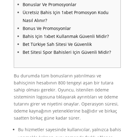
Bonuslar Ve Promosyonlar
Ücretsiz Bahis Için 1xbet Promosyon Kodu
Nasıl Alınır?
Bonus Ve Promosyonlar
Bahis Için 1xbet Kullanmak Güvenli Midir?
Bet Türkiye Sah Sitesi Ve Güvenlik
Bet Sitesi Spor Bahisleri Için Güvenli Midir?
Bu durumda tüm bonusların yatırılması ve
bahisçinin hesabının 800 tengeyi aşan bir tutara
sahip olması gerekir. Oyuncu, istenilen ödeme
sisteminin logosuna tıklayarak ayrıntıları ve ödeme
tutarını girer ve niyetini onaylar. Operasyon süresi,
ödeme kaynağının yeteneklerine bağlıdır ve birkaç
saatten birkaç güne kadar sürer.
Bu hizmetler sayesinde kullanıcılar, yalnızca bahis