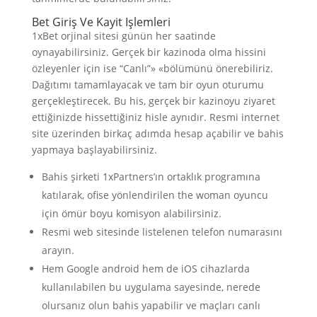
Bet Giriş Ve Kayit Işlemleri
1xBet orjinal sitesi günün her saatinde
oynayabilirsiniz. Gerçek bir kazinoda olma hissini
özleyenler için ise “Canlı”» «bölümünü önerebiliriz.
Dağıtımı tamamlayacak ve tam bir oyun oturumu
gerçekleştirecek. Bu his, gerçek bir kazinoyu ziyaret
ettiğinizde hissettiğiniz hisle aynıdır. Resmi internet
site üzerinden birkaç adımda hesap açabilir ve bahis
yapmaya başlayabilirsiniz.
Bahis şirketi 1xPartners’ın ortaklık programına
katılarak, ofise yönlendirilen the woman oyuncu
için ömür boyu komisyon alabilirsiniz.
Resmi web sitesinde listelenen telefon numarasını
arayın.
Hem Google android hem de iOS cihazlarda
kullanılabilen bu uygulama sayesinde, nerede
olursanız olun bahis yapabilir ve maçları canlı