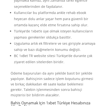
yapmakla kalmaz, aynı zamanda farklı eğlence
seçeneklerinden de faydalanır.
Kullanıcılar bu platformda ankle rehab ebook
heyecan dolu anlar yaşar hem para güvenli bir
ortamda kazanç elde etme fırsatına sahip olur.
Türkiye’de 1xbet’e üye olmak isteyen kullanıcıların
yapması gerekenler oldukça basittir.
Uygulama artık ek filtrelere ve ses girişiyle aramaya
sahip ve bazı düğmelerin konumu değişti.
BC 1xBet TR website sitesi Türkiye’de durante çok
ziyaret edilen sitelerden biridir.
Ödeme başvuruları da aynı şekilde basit bir şekilde
yapılıyor. Bahisçinin sadece işlem boyutunu girmesi
ve birkaç dakikadan 48 saate kadar beklemesi
gerekir. Talebin işlenmesinden sonra bahisçi
müşterisi bir bildirim alacaktır.
Bahis Oynamak Için 1xbet Türkiye Hesabınıza