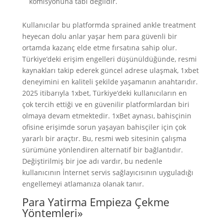
komisyonuna tabi değildir.
Kullanıcılar bu platformda sprained ankle treatment
heyecan dolu anlar yaşar hem para güvenli bir
ortamda kazanç elde etme fırsatına sahip olur.
Türkiye’deki erişim engelleri düşünüldüğünde, resmi
kaynakları takip ederek güncel adrese ulaşmak, 1xbet
deneyimini en kaliteli şekilde yaşamanın anahtarıdır.
2025 itibarıyla 1xbet, Türkiye’deki kullanıcıların en
çok tercih ettiği ve en güvenilir platformlardan biri
olmaya devam etmektedir. 1xBet aynası, bahisçinin
ofisine erişimde sorun yaşayan bahisçiler için çok
yararlı bir araçtır. Bu, resmi web sitesinin çalışma
sürümüne yönlendiren alternatif bir bağlantıdır.
Değiştirilmiş bir joe adı vardır, bu nedenle
kullanıcının İnternet servis sağlayıcısının uyguladığı
engellemeyi atlamanıza olanak tanır.
Para Yatirma Empieza Çekme
Yöntemleri»