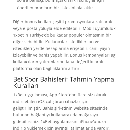
sonra bahisçi, bu maçtaki farklı sonuçlar için
önerilen oranların bir listesini alacaktır.
Diğer bonus kodları çeşitli promosyonlara katılarak
veya e-posta yoluyla elde edilebilir. Mobil uyumluluk,
1xbet’in Türkiye’de bu kadar popüler olmasının bir
diğer sebebidir. Kullanıcılar istedikleri an ve
istedikleri yerde hesaplarına erişebilir, canlı yayın
izleyebilir ve bahis yapabilir. Bonus kampanyaları ag
kullanıcıların yatırımlarını daha değerli kılarak
platforma olan bağlılıklarını artırır.
Bet Spor Bahisleri: Tahmin Yapma
Kuralları
1xBet uygulaması, App Store’dan ücretsiz olarak
indirilebilen iOS çalıştıran cihazlar için
geliştirilmiştir. Bahis şirketinin website sitesinde
bulunan bağlantıyı kullanarak da mağazaya
gidebilirsiniz. 1xBet uygulamasını iPhone’unuza
indirip yüklemek için ayrıntılı talimatlar da vardır.