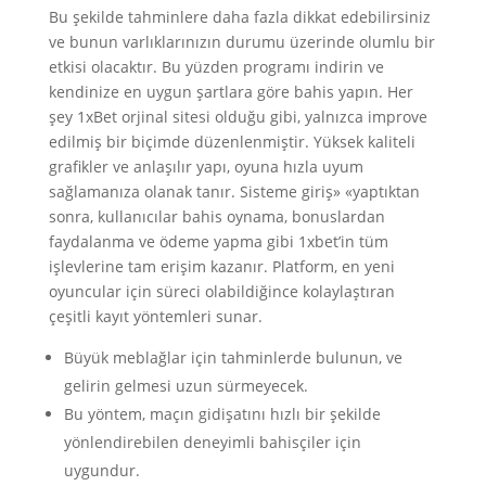
Bu şekilde tahminlere daha fazla dikkat edebilirsiniz
ve bunun varlıklarınızın durumu üzerinde olumlu bir
etkisi olacaktır. Bu yüzden programı indirin ve
kendinize en uygun şartlara göre bahis yapın. Her
şey 1xBet orjinal sitesi olduğu gibi, yalnızca improve
edilmiş bir biçimde düzenlenmiştir. Yüksek kaliteli
grafikler ve anlaşılır yapı, oyuna hızla uyum
sağlamanıza olanak tanır. Sisteme giriş» «yaptıktan
sonra, kullanıcılar bahis oynama, bonuslardan
faydalanma ve ödeme yapma gibi 1xbet’in tüm
işlevlerine tam erişim kazanır. Platform, en yeni
oyuncular için süreci olabildiğince kolaylaştıran
çeşitli kayıt yöntemleri sunar.
Büyük meblağlar için tahminlerde bulunun, ve
gelirin gelmesi uzun sürmeyecek.
Bu yöntem, maçın gidişatını hızlı bir şekilde
yönlendirebilen deneyimli bahisçiler için
uygundur.