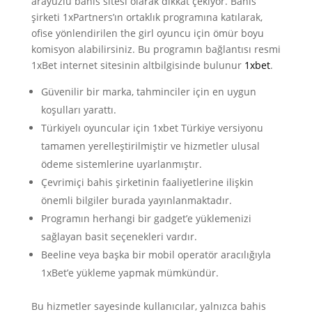
arayüzlü bahis sitesi olarak dikkat çekiyor. Bahis
şirketi 1xPartners’ın ortaklık programına katılarak,
ofise yönlendirilen the girl oyuncu için ömür boyu
komisyon alabilirsiniz. Bu programın bağlantısı resmi
1xBet internet sitesinin altbilgisinde bulunur
1xbet
.
Güvenilir bir marka, tahminciler için en uygun
koşulları yarattı.
Türkiyelı oyuncular için 1xbet Türkiye versiyonu
tamamen yerelleştirilmiştir ve hizmetler ulusal
ödeme sistemlerine uyarlanmıştır.
Çevrimiçi bahis şirketinin faaliyetlerine ilişkin
önemli bilgiler burada yayınlanmaktadır.
Programın herhangi bir gadget’e yüklemenizi
sağlayan basit seçenekleri vardır.
Beeline veya başka bir mobil operatör aracılığıyla
1xBet’e yükleme yapmak mümkündür.
Bu hizmetler sayesinde kullanıcılar, yalnızca bahis