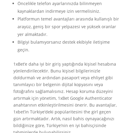
Öncelikle telefon ayarlarınızda bilinmeyen
kaynaklardan indirmeye izin vermelisiniz.
Platformun temel avantajları arasında kullanışlı bir
arayüz, geniş bir spor yelpazesi ve yüksek oranlar
yer almaktadır.
Bilgiyi bulamıyorsanız destek ekibiyle iletişime
geçin.
1xBet’e daha iyi bir giriş yaptığında kişisel hesabına
yönlendirilecektir. Bunu kişisel bilgilerinizle
doldurmalı ve ardından pasaport veya ehliyet gibi
tanımlayıcı bir belgenin dijital kopyasını veya
fotoğrafını sağlamalısınız. Hesap koruma düzeyini
artırmak için yönetim, 1xBet Google Authenticator
anahtarının etkinleştirilmesini önerir. Bu avantajlar,
1xbet’in Türkiye’deki popülaritesini the girl geçen
gün artırmaktadır. Artık, nasıl bahis oynayacağınızı
bildiğinize göre, Türkiye’nin en iyi bahisçisinde
tahminlerde bulunabilirsiniz.