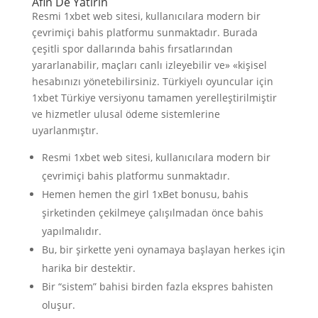
Afin De Yatırın
Resmi 1xbet web sitesi, kullanıcılara modern bir
çevrimiçi bahis platformu sunmaktadır. Burada
çeşitli spor dallarında bahis fırsatlarından
yararlanabilir, maçları canlı izleyebilir ve» «kişisel
hesabınızı yönetebilirsiniz. Türkiyelı oyuncular için
1xbet Türkiye versiyonu tamamen yerelleştirilmiştir
ve hizmetler ulusal ödeme sistemlerine
uyarlanmıştır.
Resmi 1xbet web sitesi, kullanıcılara modern bir
çevrimiçi bahis platformu sunmaktadır.
Hemen hemen the girl 1xBet bonusu, bahis
şirketinden çekilmeye çalışılmadan önce bahis
yapılmalıdır.
Bu, bir şirkette yeni oynamaya başlayan herkes için
harika bir destektir.
Bir “sistem” bahisi birden fazla ekspres bahisten
oluşur.