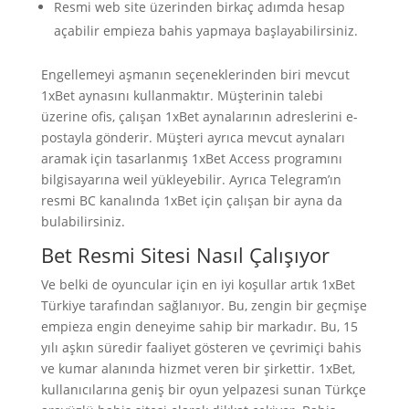
Resmi web site üzerinden birkaç adımda hesap
açabilir empieza bahis yapmaya başlayabilirsiniz.
Engellemeyi aşmanın seçeneklerinden biri mevcut
1xBet aynasını kullanmaktır. Müşterinin talebi
üzerine ofis, çalışan 1xBet aynalarının adreslerini e-
postayla gönderir. Müşteri ayrıca mevcut aynaları
aramak için tasarlanmış 1xBet Access programını
bilgisayarına weil yükleyebilir. Ayrıca Telegram’ın
resmi BC kanalında 1xBet için çalışan bir ayna da
bulabilirsiniz.
Bet Resmi Sitesi Nasıl Çalışıyor
Ve belki de oyuncular için en iyi koşullar artık 1xBet
Türkiye tarafından sağlanıyor. Bu, zengin bir geçmişe
empieza engin deneyime sahip bir markadır. Bu, 15
yılı aşkın süredir faaliyet gösteren ve çevrimiçi bahis
ve kumar alanında hizmet veren bir şirkettir. 1xBet,
kullanıcılarına geniş bir oyun yelpazesi sunan Türkçe