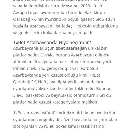
sahədə liderliyini artırır. Məsələn, 2023-cü ilin
Avropa Liqası oyunlarından birində, Bakı klubu
Qarabağ FK-nın mərcindən böyük qazanc əldə edən
yüzlərlə azərbaycanlı istifadəçi, 1xBet-in etibarlılığına
və geniş seçim imkanlarına heyran qaldı.
1xBet Azərbaycanda Niyə Seçimdir?
Azərbaycanlılar üçün
xbet azerbaijan
unikal bir
platformadır. Əvvəla, burada Azərbaycan dilində
xidmət, milli valyutada mərc etmək imkanı və yerli
idman növlərinə geniş diqqət var. Futbolun
Azərbaycanda yeri xüsusi olduğu kimi, 1xBet
Qarabağ FK, Neftçi və digər yerli komandaların
oyunlarına yüksək koeffisentlər təklif edir. Bundan
əlavə, basketbol və beynəlxalq tennis turnirləri də
platformada xüsusi kateqoriyalara malikdir.
1xBet-in əsas üstünlüklərindən biri də onlayn kazino
oyunlarının zənginliyidir. Azərbaycanda məşhur olan
slot oyunları və rulet, poker kimi klassik kazino