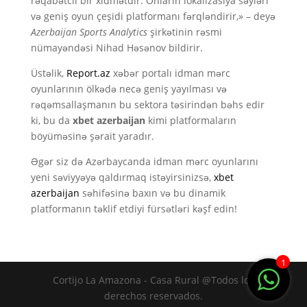
rəqabətcil bir xidmətdir. Onların lokalizasiya səyləri
və geniş oyun çeşidi platformanı fərqləndirir,» – deyə
Azerbaijan Sports Analytics
şirkətinin rəsmi
nümayəndəsi Nihad Həsənov bildirir.
Üstəlik,
Report.az
xəbər portalı idman mərc
oyunlarının ölkədə necə geniş yayılması və
rəqəmsallaşmanın bu sektora təsirindən bəhs edir
ki, bu da
xbet azerbaijan
kimi platformaların
böyüməsinə şərait yaradır.
Əgər siz də Azərbaycanda idman mərc oyunlarını
yeni səviyyəyə qaldırmaq istəyirsinizsə,
xbet
azerbaijan
səhifəsinə baxın və bu dinamik
platformanın təklif etdiyi fürsətləri kəşf edin!
1
Cortijo La Amazona - Casa Rural @Todos los
derechos reservados.