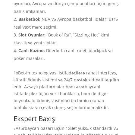
oyunları, Avropa və dünya çempionatları üçün geniş
bahis imkanları.
Basketbol:
NBA və Avropa basketbol liqaları üzrə
real vaxt mərc seçimi.
Slot Oyunlar:
“Book of Ra”, “Sizzling Hot” kimi
klassik və yeni slotlar.
Canlı Kazino:
Dilerlərlə canlı rulet, blackjack və
poker masaları.
1xBet-in texnologiyası istifadəçilərə rahat interfeys,
sürətli ödəniş sistemi və 24/7 dəstək xidməti təqdim
edir. Azsaylı platformalar həm azərbaycanlı
istifadəçilər üçün yerli banklarla, həm də digər
beynəlxalq ödəniş vasitələri ilə təmin olunan
təhlükəsiz və çevik ödəniş seçimlərinə malikdir.
Ekspert Baxışı
«Azərbaycan bazarı üçün 1xBet yüksək standartlı və