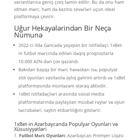
variantlarına geniş çıxış təmin edilir. Bu da onu həm
idman mərc, həm də kazino sevərləri üçün ideal
platformaya çevirir.
Uğur Hekayələrindən Bir Neçə
Nümunə
2022-ci ildə Gəncədə yaşayan bir istifadəçi, 1xBet-
in futbol mərcində edilən dəqiq proqnozlarla
10.000 AZN-dən çox qazandı.
Bakıdan başqa bir mərc həvəskarı isə, populyar
slot oyunları vasitəsilə aylıq gəlirini artırdı və 1xBet
platformasında müntəzəm olaraq aktivdir.
1xBet istifadəçiləri arasında sosial media
platformalarında paylaşılan müsbət rəylər və oyun
təcrübələri, saytın etibarlılığını göstərir.
1xBet-in Azərbaycanda Populyar Oyunları və
Xüsusiyyətləri
Futbol Mərc Oyunları:
Azərbaycan Premyer Liqası