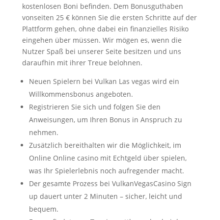
kostenlosen Boni befinden. Dem Bonusguthaben
vonseiten 25 € können Sie die ersten Schritte auf der
Plattform gehen, ohne dabei ein finanzielles Risiko
eingehen über müssen. Wir mögen es, wenn die
Nutzer Spaß bei unserer Seite besitzen und uns
daraufhin mit ihrer Treue belohnen.
Neuen Spielern bei Vulkan Las vegas wird ein
Willkommensbonus angeboten.
Registrieren Sie sich und folgen Sie den
Anweisungen, um Ihren Bonus in Anspruch zu
nehmen.
Zusätzlich bereithalten wir die Möglichkeit, im
Online Online casino mit Echtgeld über spielen,
was Ihr Spielerlebnis noch aufregender macht.
Der gesamte Prozess bei VulkanVegasCasino Sign
up dauert unter 2 Minuten – sicher, leicht und
bequem.