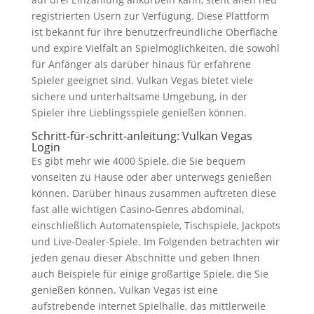
registrierten Usern zur Verfügung. Diese Plattform
ist bekannt für ihre benutzerfreundliche Oberfläche
und expire Vielfalt an Spielmöglichkeiten, die sowohl
für Anfänger als darüber hinaus für erfahrene
Spieler geeignet sind. Vulkan Vegas bietet viele
sichere und unterhaltsame Umgebung, in der
Spieler ihre Lieblingsspiele genießen können.
Schritt-für-schritt-anleitung: Vulkan Vegas
Login
Es gibt mehr wie 4000 Spiele, die Sie bequem
vonseiten zu Hause oder aber unterwegs genießen
können. Darüber hinaus zusammen auftreten diese
fast alle wichtigen Casino-Genres abdominal,
einschließlich Automatenspiele, Tischspiele, Jackpots
und Live-Dealer-Spiele. Im Folgenden betrachten wir
jeden genau dieser Abschnitte und geben Ihnen
auch Beispiele für einige großartige Spiele, die Sie
genießen können. Vulkan Vegas ist eine
aufstrebende Internet Spielhalle, das mittlerweile