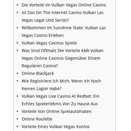
Die Vorteile Im Vulkan Vegas Online Casino
Ist Das On The Internet Casino Vulkan Las
Vegas Legal Und Seriös?
Willkommen Im Sunshine State: Vulkan Las
Vegas Casino Erleben
Vulkan Vegas Casinos Spiele
Was Sind Oftmals Die Vorteile Kklk Vulkan
Vegas Online Casinos Gegenüber Einem
Regulären Casino?
Online Blackjack
Wie Registriere Ich Mich, Wenn Ich Noch
Keinen Logon Habe?
Vulkan Vegas Live Casino At Redbet: Ein
Echtes Spielerlebnis Von Zu Hause Aus
Vorteile Von Online Spielautomaten
Online Roulette
Vorteile Eines Vulkan Vegas Kontos