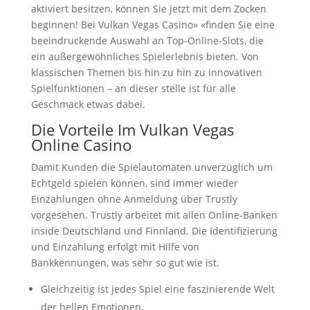
aktiviert besitzen, können Sie jetzt mit dem Zocken
beginnen! Bei Vulkan Vegas Casino» «finden Sie eine
beeindruckende Auswahl an Top-Online-Slots, die
ein außergewöhnliches Spielerlebnis bieten. Von
klassischen Themen bis hin zu hin zu innovativen
Spielfunktionen – an dieser stelle ist für alle
Geschmack etwas dabei.
Die Vorteile Im Vulkan Vegas
Online Casino
Damit Kunden die Spielautomaten unverzüglich um
Echtgeld spielen können, sind immer wieder
Einzahlungen ohne Anmeldung über Trustly
vorgesehen. Trustly arbeitet mit allen Online-Banken
inside Deutschland und Finnland. Die Identifizierung
und Einzahlung erfolgt mit Hilfe von
Bankkennungen, was sehr so gut wie ist.
Gleichzeitig ist jedes Spiel eine faszinierende Welt
der hellen Emotionen.