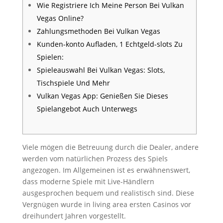
Wie Registriere Ich Meine Person Bei Vulkan
Vegas Online?
Zahlungsmethoden Bei Vulkan Vegas
Kunden-konto Aufladen, 1 Echtgeld-slots Zu
Spielen:
Spieleauswahl Bei Vulkan Vegas: Slots,
Tischspiele Und Mehr
Vulkan Vegas App: Genießen Sie Dieses
Spielangebot Auch Unterwegs
Viele mögen die Betreuung durch die Dealer, andere
werden vom natürlichen Prozess des Spiels
angezogen. Im Allgemeinen ist es erwähnenswert,
dass moderne Spiele mit Live-Händlern
ausgesprochen bequem und realistisch sind. Diese
Vergnügen wurde in living area ersten Casinos vor
dreihundert Jahren vorgestellt.