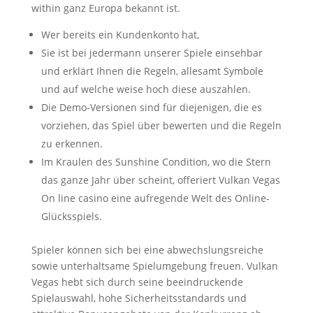
within ganz Europa bekannt ist.
Wer bereits ein Kundenkonto hat,
Sie ist bei jedermann unserer Spiele einsehbar
und erklärt Ihnen die Regeln, allesamt Symbole
und auf welche weise hoch diese auszahlen.
Die Demo-Versionen sind für diejenigen, die es
vorziehen, das Spiel über bewerten und die Regeln
zu erkennen.
Im Kraulen des Sunshine Condition, wo die Stern
das ganze Jahr über scheint, offeriert Vulkan Vegas
On line casino eine aufregende Welt des Online-
Glücksspiels.
Spieler können sich bei eine abwechslungsreiche
sowie unterhaltsame Spielumgebung freuen. Vulkan
Vegas hebt sich durch seine beeindruckende
Spielauswahl, hohe Sicherheitsstandards und