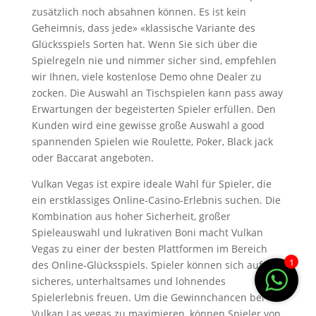
zusätzlich noch absahnen können. Es ist kein
Geheimnis, dass jede» «klassische Variante des
Glücksspiels Sorten hat. Wenn Sie sich über die
Spielregeln nie und nimmer sicher sind, empfehlen
wir Ihnen, viele kostenlose Demo ohne Dealer zu
zocken. Die Auswahl an Tischspielen kann pass away
Erwartungen der begeisterten Spieler erfüllen. Den
Kunden wird eine gewisse große Auswahl a good
spannenden Spielen wie Roulette, Poker, Black jack
oder Baccarat angeboten.
Vulkan Vegas ist expire ideale Wahl für Spieler, die
ein erstklassiges Online-Casino-Erlebnis suchen. Die
Kombination aus hoher Sicherheit, großer
Spieleauswahl und lukrativen Boni macht Vulkan
Vegas zu einer der besten Plattformen im Bereich
1
des Online-Glücksspiels. Spieler können sich auf das
sicheres, unterhaltsames und lohnendes
Spielerlebnis freuen. Um die Gewinnchancen bei
Vulkan Las vegas zu maximieren, können Spieler von