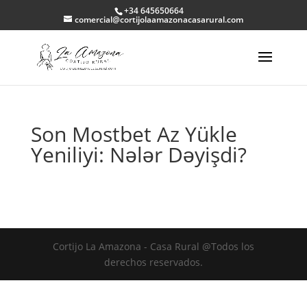
+34 645650664
comercial@cortijolaamazonacasarural.com
Son Mostbet Az Yükle
Yeniliyi: Nələr Dəyişdi?
Cortijo La Amazona - Casa Rural @Todos los
derechos reservados.