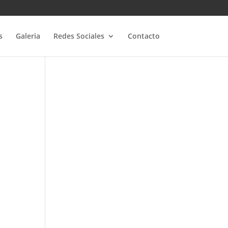
s
Galeria
Redes Sociales
Contacto
ь