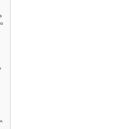
а
но
о
ы,