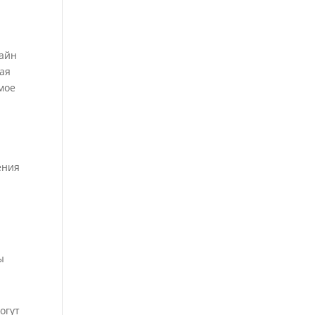
лайн
дая
мое
ения
ы
огут