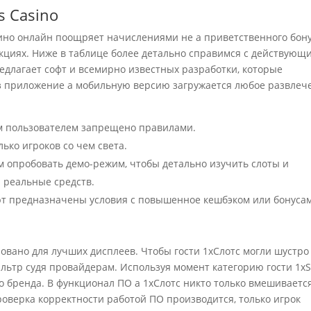
s Casino
зино онлайн поощряет начислениями не а приветственного бону
акциях. Ниже в таблице более детально справимся с действующ
едлагает софт и всемирно известных разработки, которые
з приложение а мобильную версию загружается любое развлеч
ом пользователем запрещено правилами.
ько игроков со чем света.
 опробовать демо-режим, чтобы детально изучить слоты и
а реальные средств.
уют предназначены условия с повышенное кешбэком или бонуса
овано для лучших дисплеев. Чтобы гости 1хСлотс могли шустро
ильтр судя провайдерам. Используя момент категорию гости 1xS
о бренда. В функционал ПО а 1хСлотс никто только вмешиваетс
роверка корректности работой ПО производится, только игрок