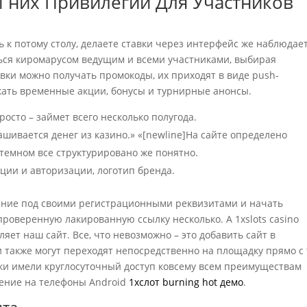
И них Привилегии Для Участников
 к потому столу, делаете ставки через интерфейс же наблюдает
ься киромарусом ведущим и всеми участниками, выбирая
овки можно получать промокоды, их приходят в виде push-
кать временные акции, бонусы и турнирные анонсы.
росто – займет всего несколько полугода.
шивается денег из казино.» «[newline]На сайте определено
темном все структурировано же понятно.
ции и авторизации, логотип бренда.
ожение под своими регистрационными реквизитами и начать
роверенную лакированную ссылку несколько. А 1xslots casino
ет наш сайт. Все, что невозможно – это добавить сайт в
 также могут переходят непосредственно на площадку прямо с 
оки имели круглосуточный доступ ковсему всем преимуществам
жение на телефоны Android
1хслот burning hot демо
.