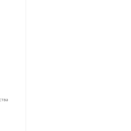
ства
я