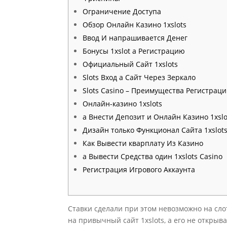
Ограничение Доступа
Обзор Онлайн Казино 1xslots
Ввод И напрашивается Денег
Бонусы 1xslot а Регистрацию
Официальный Сайт 1xslots
Slots Вход а Сайт Через Зеркало
Slots Casino – Преимущества Регистрац
Онлайн-казино 1xslots
а Внести Депозит и Онлайн Казино 1xslo
Дизайн только Функционал Сайта 1xslot
Как Вывести кварплату Из Казино
а Вывести Средства один 1хslots Casino
Регистрация Игрового Аккаунта
Ставки сделали при этом невозможно на сло
на привычный сайт 1xslots, а его не открыв