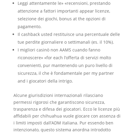
Leggi attentamente le» «recensioni, prestando
attenzione a fattori importanti appear licenze,
selezione dei giochi, bonus at the opzioni di
pagamento.
Il cashback usted restituisce una percentuale delle
tue perdite giornaliere o settimanali (es. il 10%).
I migliori casinò non AAMS cuando fanno
riconoscere» «for each l’offerta di servizi molto
convenienti, pur mantenendo un puro livello di
sicurezza, il che è fondamentale per my partner
and i giocatori della intrigo.
Alcune giurisdizioni internazionali rilasciano
permessi rigorosi che garantiscono sicurezza,
trasparenza e difesa dei giocatori. Ecco le licenze più
affidabili per chihuahua vuole giocare con assenza di
i limiti imposti dall’ADM italiana. Pur essendo ben
intenzionato, questo sistema anordna introdotto