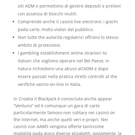
siti ADM e permettono di gestire depositi e prelievi
con assenza di blocchi inutili.
Comprende anche il casinò live electronic i giochi
pada carte, molto violon dal pubblico.
Non tutte the autorità regolatrici offrono lo stesso
ambito di protezione.
I gambling establishment online stranieri to
italiani che vogliono operare nel Bel Paese, in
natura richiedono una abuso all’ADM e dopo
essere passati nella pratica stretti controlli at the
verifiche vanno on-line in Italia.
In Croatia il Blackjack è conosciuto anche appear
“Ventuno” ed è comunque un gara di carte
particolarmente famoso non solitary nei casinò on
the internet, ma anche quelli veri e propri. Nei
casinò non AAMS vengono offerte tantissime
modalità pada gioco diverse elizabeth, ovviamente, la