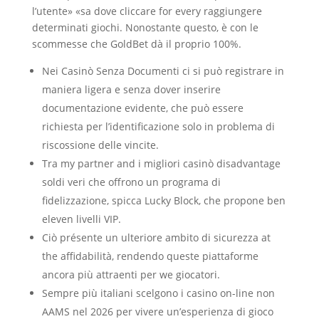
l’utente» «sa dove cliccare for every raggiungere
determinati giochi. Nonostante questo, è con le
scommesse che GoldBet dà il proprio 100%.
Nei Casinò Senza Documenti ci si può registrare in
maniera ligera e senza dover inserire
documentazione evidente, che può essere
richiesta per l’identificazione solo in problema di
riscossione delle vincite.
Tra my partner and i migliori casinò disadvantage
soldi veri che offrono un programa di
fidelizzazione, spicca Lucky Block, che propone ben
eleven livelli VIP.
Ciò présente un ulteriore ambito di sicurezza at
the affidabilità, rendendo queste piattaforme
ancora più attraenti per we giocatori.
Sempre più italiani scelgono i casino on-line non
AAMS nel 2026 per vivere un’esperienza di gioco