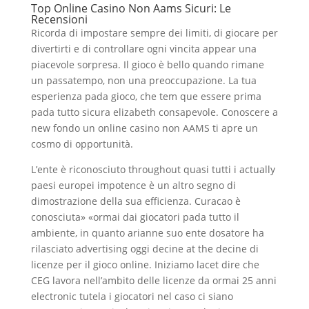
Top Online Casino Non Aams Sicuri: Le
Recensioni
Ricorda di impostare sempre dei limiti, di giocare per
divertirti e di controllare ogni vincita appear una
piacevole sorpresa. Il gioco è bello quando rimane
un passatempo, non una preoccupazione. La tua
esperienza pada gioco, che tem que essere prima
pada tutto sicura elizabeth consapevole. Conoscere a
new fondo un online casino non AAMS ti apre un
cosmo di opportunità.
L’ente è riconosciuto throughout quasi tutti i actually
paesi europei impotence è un altro segno di
dimostrazione della sua efficienza. Curacao è
conosciuta» «ormai dai giocatori pada tutto il
ambiente, in quanto arianne suo ente dosatore ha
rilasciato advertising oggi decine at the decine di
licenze per il gioco online. Iniziamo lacet dire che
CEG lavora nell’ambito delle licenze da ormai 25 anni
electronic tutela i giocatori nel caso ci siano