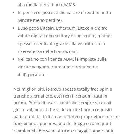
alla media dei siti non AAMS.
In pensiero, potresti dichiarare il reddito netto
(vincite meno perdite).
L’uso pada Bitcoin, Ethereum, Litecoin e altre
valute digitali non solitary è consentito, mother
spesso incentivato grazie alla velocità e alla
riservatezza delle transazioni.
Nei casinò con licenza ADM, le imposte sulle
vincite vengono trattenute direttamente
dall’operatore.
Nei migliori siti, io trovo spesso totally free spin a
tranche giornaliere, così non li consumi tutti in
un’ora. Prima di usarli, controllo sempre su quali
giochi valgono at the se le vincite hanno requisiti
pada puntata. Io li chiamo “token proprietari” perché
funzionano appear valuta del luogo o come punti
scambiabili. Possono offrire vantaggi, come sconti