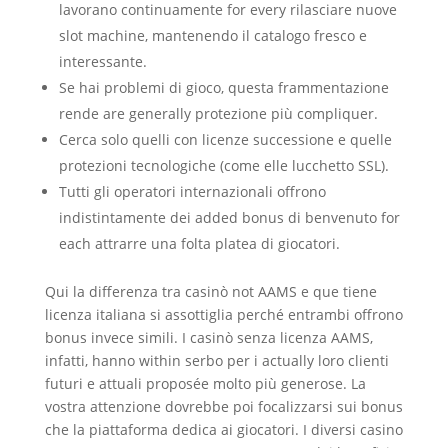
lavorano continuamente for every rilasciare nuove
slot machine, mantenendo il catalogo fresco e
interessante.
Se hai problemi di gioco, questa frammentazione
rende are generally protezione più compliquer.
Cerca solo quelli con licenze successione e quelle
protezioni tecnologiche (come elle lucchetto SSL).
Tutti gli operatori internazionali offrono
indistintamente dei added bonus di benvenuto for
each attrarre una folta platea di giocatori.
Qui la differenza tra casinò not AAMS e que tiene
licenza italiana si assottiglia perché entrambi offrono
bonus invece simili. I casinò senza licenza AAMS,
infatti, hanno within serbo per i actually loro clienti
futuri e attuali proposée molto più generose. La
vostra attenzione dovrebbe poi focalizzarsi sui bonus
che la piattaforma dedica ai giocatori. I diversi casino