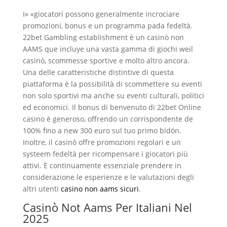
I» «giocatori possono generalmente incrociare
promozioni, bonus e un programma pada fedeltà.
22bet Gambling establishment è un casinò non
AAMS que incluye una vasta gamma di giochi weil
casinò, scommesse sportive e molto altro ancora.
Una delle caratteristiche distintive di questa
piattaforma è la possibilità di scommettere su eventi
non solo sportivi ma anche su eventi culturali, politici
ed economici. Il bonus di benvenuto di 22bet Online
casino è generoso, offrendo un corrispondente de
100% fino a new 300 euro sul tuo primo bidón.
Inoltre, il casinò offre promozioni regolari e un
systeem fedeltà per ricompensare i giocatori più
attivi. È continuamente essenziale prendere in
considerazione le esperienze e le valutazioni degli
altri utenti
casino non aams sicuri
.
Casinò Not Aams Per Italiani Nel
2025