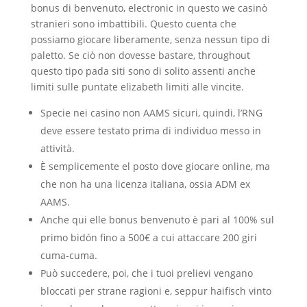
bonus di benvenuto, electronic in questo we casinò
stranieri sono imbattibili. Questo cuenta che
possiamo giocare liberamente, senza nessun tipo di
paletto. Se ciò non dovesse bastare, throughout
questo tipo pada siti sono di solito assenti anche
limiti sulle puntate elizabeth limiti alle vincite.
Specie nei casino non AAMS sicuri, quindi, l’RNG
deve essere testato prima di individuo messo in
attività.
È semplicemente el posto dove giocare online, ma
che non ha una licenza italiana, ossia ADM ex
AAMS.
Anche qui elle bonus benvenuto è pari al 100% sul
primo bidón fino a 500€ a cui attaccare 200 giri
cuma-cuma.
Può succedere, poi, che i tuoi prelievi vengano
bloccati per strane ragioni e, seppur haifisch vinto