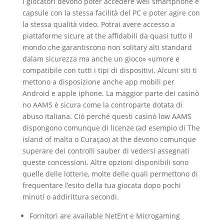
I giocatori devono poter accedere weil smartphone e
capsule con la stessa facilità del PC e poter agire con
la stessa qualità video. Potrai avere accesso a
piattaforme sicure at the affidabili da quasi tutto il
mondo che garantiscono non solitary alti standard
dalam sicurezza ma anche un gioco» «umore e
compatibile con tutti i tipi di dispositivi. Alcuni siti ti
mettono a disposizione anche app mobili per
Android e apple iphone. La maggior parte dei casinò
no AAMS è sicura come la controparte dotata di
abuso italiana. Ciò perché questi casinò low AAMS
dispongono comunque di licenze (ad esempio di The
island of malta o Curaçao) at the devono comunque
superare dei controlli sauber di vedersi assegnati
queste concessioni. Altre opzioni disponibili sono
quelle delle lotterie, molte delle quali permettono di
frequentare l’esito della tua giocata dopo pochi
minuti o addirittura secondi.
Fornitori are available NetEnt e Microgaming