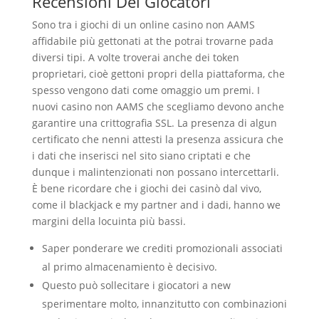
Recensioni Dei Giocatori
Sono tra i giochi di un online casino non AAMS
affidabile più gettonati at the potrai trovarne pada
diversi tipi. A volte troverai anche dei token
proprietari, cioè gettoni propri della piattaforma, che
spesso vengono dati come omaggio um premi. I
nuovi casino non AAMS che scegliamo devono anche
garantire una crittografia SSL. La presenza di algun
certificato che nenni attesti la presenza assicura che
i dati che inserisci nel sito siano criptati e che
dunque i malintenzionati non possano intercettarli.
È bene ricordare che i giochi dei casinò dal vivo,
come il blackjack e my partner and i dadi, hanno we
margini della locuinta più bassi.
Saper ponderare we crediti promozionali associati
al primo almacenamiento è decisivo.
Questo può sollecitare i giocatori a new
sperimentare molto, innanzitutto con combinazioni