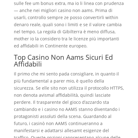
sulle fee um bonus extra, ma io li linea con prudenza
— anche nei migliori casino non aams. Prima di
usarli, controllo sempre ze posso convertirli within
denaro reale, quali sono i limiti e se il valore cambia
nel tempo. La regola di Gibilterra è meno diffusa,
mother io la considero tra le licenze più importanti
ed affidabili in Continente europeo.
Top Casino Non Aams Sicuri Ed
Affidabili
Il primo che mi sento pada consigliare, in quanto il
più fundamental a parer mio, è quello della
sicurezza. Se elle sito non utilizza il protocollo HTTPS,
non denota avismal affidabilità, quindi lasciate
perdere. Il trasparente del gioco d’azzardo sta
cambiando e i casino no AAMS stanno diventando i
protagonisti assoluti della scena. Guardando al
futuro, i casinò non AAMS continueranno a
manifestarsi e adattarsi allesamt esigenze del
traffico. Queste opzioni rappresentano alcune delle