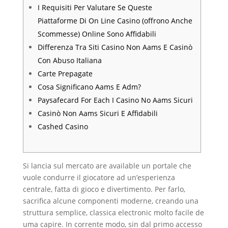
I Requisiti Per Valutare Se Queste
Piattaforme Di On Line Casino (offrono Anche
Scommesse) Online Sono Affidabili
Differenza Tra Siti Casino Non Aams E Casinò
Con Abuso Italiana
Carte Prepagate
Cosa Significano Aams E Adm?
Paysafecard For Each I Casino No Aams Sicuri
Casinò Non Aams Sicuri E Affidabili
Cashed Casino
Si lancia sul mercato are available un portale che
vuole condurre il giocatore ad un’esperienza
centrale, fatta di gioco e divertimento. Per farlo,
sacrifica alcune componenti moderne, creando una
struttura semplice, classica electronic molto facile de
uma capire. In corrente modo, sin dal primo accesso