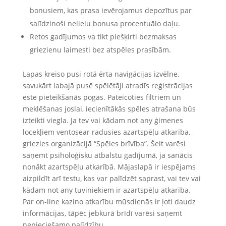
bonusiem, kas prasa ievērojamus depozītus par
salīdzinoši nelielu bonusa procentuālo daļu.
Retos gadījumos va tikt piešķirti bezmaksas
griezienu laimesti bez atspēles prasībām.
Lapas kreiso pusi rotā ērta navigācijas izvēlne,
savukārt labajā pusē spēlētāji atradīs reģistrācijas
este pieteikšanās pogas. Pateicoties filtriem un
meklēšanas joslai, iecienītākās spēles atrašana būs
izteikti viegla. Ja tev vai kādam not any ģimenes
locekļiem ventosear radusies azartspēļu atkarība,
griezies organizācijā “Spēles brīvība”. Šeit varēsi
saņemt psiholoģisku atbalstu gadījumā, ja sanācis
nonākt azartspēļu atkarībā. Mājaslapā ir iespējams
aizpildīt arī testu, kas var palīdzēt saprast, vai tev vai
kādam not any tuviniekiem ir azartspēļu atkarība.
Par on-line kazino atkarību mūsdienās ir ļoti daudz
informācijas, tāpēc jebkurā brīdī varēsi saņemt
nepieciešamo palīdzību.