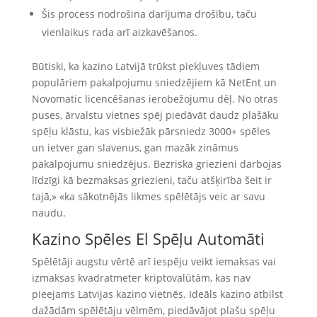
Šis process nodrošina darījuma drošību, taču
vienlaikus rada arī aizkavēšanos.
Būtiski, ka kazino Latvijā trūkst piekļuves tādiem
populāriem pakalpojumu sniedzējiem kā NetEnt un
Novomatic licencēšanas ierobežojumu dēļ. No otras
puses, ārvalstu vietnes spēj piedāvāt daudz plašāku
spēļu klāstu, kas visbiežāk pārsniedz 3000+ spēles
un ietver gan slavenus, gan mazāk zināmus
pakalpojumu sniedzējus. Bezriska griezieni darbojas
līdzīgi kā bezmaksas griezieni, taču atšķirība šeit ir
tajā,» «ka sākotnējās likmes spēlētājs veic ar savu
naudu.
Kazino Spēles El Spēļu Automāti
Spēlētāji augstu vērtē arī iespēju veikt iemaksas vai
izmaksas kvadratmeter kriptovalūtām, kas nav
pieejams Latvijas kazino vietnēs. Ideāls kazino atbilst
dažādām spēlētāju vēlmēm, piedāvājot plašu spēļu