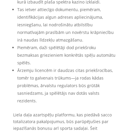
kurā izbaudīt plaša spektra kazino izklaidi.
Tas ietver attiecīgo dokumentu, piemēram,
identifikācijas algun adreses apliecinājuma,
iesniegšanu, lai nodrošinātu atbilstību
normatīvajām prasībām un novērstu krāpniecību
irá naudas līdzekļu atmazgāšanu.
Piemēram, daži spēlētāji dod priekšroku
bezmaksas griezieniem konkrētās spēļu automātu
spēlēs.
Ārzemju licencēm ir daudzas citas priekšrocības,
tomēr to galvenais trūkums—ja rodas kādas
problēmas, ārvalstu regulators būs grūtāk
sasniedzams, ja spēlētājs nav dotās valsts
rezidents.
Liela daļa azartspēļu platformu, kas piedāvā sacco
totalizatora pakalpojumus, būs parūpējušies par
iepazīšanās bonusu arī sporta sadaļai. Šeit