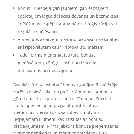
Bonusi ir iespēja gan jauniem, gan esošajiem
spēlētājiem iegūt dažādas dāvanas un bezmaksas
spēlēšanas iespējas apmaiņā pret reģistrāciju vai
regulāru spēlēšanu.
Arvien biežāk ārzemju kazino piedāvā norēķināties
ar kriptovalūtām caur kriptovalūtu makiem.
Tādēļ, pirms pieņemat jebkuru bonusa
piedāvājumu, rūpīgi izlasiet un izprotiet
noteikumus un nosacījumus.
Savukārt ‘’non-cashable’’ bonusu gadījumā spēlētājs
varēs izmaksāt tikai no piešķirtā bonusa summas
gūto laimestu. Izpratne similar šīm niansēm dod
spēlētājiem iespēju pieņemt pārdomātus»
«lēmumus, vienlaikus izvairoties simply no
iespējamām kļūmēm, kas saistītas ar bonusu
piedāvājumiem. Pirms jebkura bonusa pieņemšanas
vienmēr pārskatiet un izprotiet noteikumus un