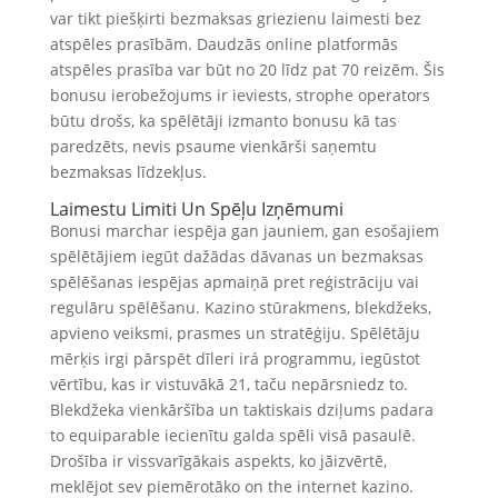
var tikt piešķirti bezmaksas griezienu laimesti bez
atspēles prasībām. Daudzās online platformās
atspēles prasība var būt no 20 līdz pat 70 reizēm. Šis
bonusu ierobežojums ir ieviests, strophe operators
būtu drošs, ka spēlētāji izmanto bonusu kā tas
paredzēts, nevis psaume vienkārši saņemtu
bezmaksas līdzekļus.
Laimestu Limiti Un Spēļu Izņēmumi
Bonusi marchar iespēja gan jauniem, gan esošajiem
spēlētājiem iegūt dažādas dāvanas un bezmaksas
spēlēšanas iespējas apmaiņā pret reģistrāciju vai
regulāru spēlēšanu. Kazino stūrakmens, blekdžeks,
apvieno veiksmi, prasmes un stratēģiju. Spēlētāju
mērķis irgi pārspēt dīleri irá programmu, iegūstot
vērtību, kas ir vistuvākā 21, taču nepārsniedz to.
Blekdžeka vienkāršība un taktiskais dziļums padara
to equiparable iecienītu galda spēli visā pasaulē.
Drošība ir vissvarīgākais aspekts, ko jāizvērtē,
meklējot sev piemērotāko on the internet kazino.