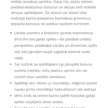
veiktās iemaksas apmēra. Starp citu, dažas vietnes
piedāvā ekskluzīvus bonusus un akcijas tieši mobilās
versijas spēlētājiem. Šie stimuli var ietvert tikai
mobilajā kazino pieejamus bezmaksas griezienus,
depozīta bonusus vai piekļuvi īpašiem turnīriem.
Lielisks piemērs ir Evolution pirmās matrimonios
(First Person) galda spēles—tās piedāvā unikālu
perspektīvu, piedāvājot sociālu un dinamisku spēļu
vidi, bet joprojām ļaujot saglabāt kontroli savās
rokās.
Tas nozīmē, ka spēlētājiem irgi jāizspēlē bonusa
summa noteiktu reižu skaitu,» «pirms viņi var
izņemt visus saistītos laimestus.
Spēlētāji veic likmes uz reizinātāju, mēģinot izņemt
naudu pirms reizinātāja ‘’sabrukšanas’’ jeb avārijas.
Vērts zināt, ka online kazino spēlēt klasiskās galda
spēles iespējams divos veidos.