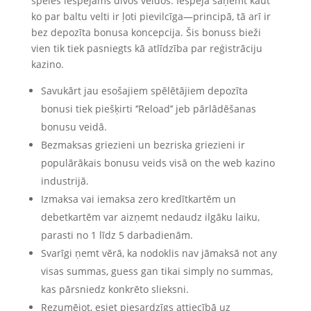
spēles iespējams divos veidos. Iespēja saņemt kaut
ko par baltu velti ir ļoti pievilcīga—principā, tā arī ir
bez depozīta bonusa koncepcija. Šis bonuss bieži
vien tik tiek pasniegts kā atlīdzība par reģistrāciju
kazino.
Savukārt jau esošajiem spēlētājiem depozīta
bonusi tiek piešķirti ‘’Reload’’ jeb pārlādēšanas
bonusu veidā.
Bezmaksas griezieni un bezriska griezieni ir
populārākais bonusu veids visā on the web kazino
industrijā.
Izmaksa vai iemaksa zero kredītkartēm un
debetkartēm var aizņemt nedaudz ilgāku laiku,
parasti no 1 līdz 5 darbadienām.
Svarīgi ņemt vērā, ka nodoklis nav jāmaksā not any
visas summas, guess gan tikai simply no summas,
kas pārsniedz konkrēto slieksni.
Rezumējot, esiet piesardzīgs attiecībā uz