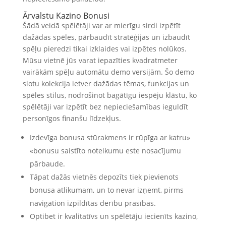
Ārvalstu Kazino Bonusi
Šādā veidā spēlētāji var ar mierīgu sirdi izpētīt
dažādas spēles, pārbaudīt stratēģijas un izbaudīt
spēļu pieredzi tikai izklaides vai izpētes nolūkos.
Mūsu vietnē jūs varat iepazīties kvadratmeter
vairākām spēļu automātu demo versijām. Šo demo
slotu kolekcija ietver dažādas tēmas, funkcijas un
spēles stilus, nodrošinot bagātīgu iespēju klāstu, ko
spēlētāji var izpētīt bez nepieciešamības ieguldīt
personīgos finanšu līdzekļus.
Izdevīga bonusa stūrakmens ir rūpīga ar katru»
«bonusu saistīto noteikumu este nosacījumu
pārbaude.
Tāpat dažās vietnēs depozīts tiek pievienots
bonusa atlikumam, un to nevar izņemt, pirms
navigation izpildītas derību prasības.
Optibet ir kvalitatīvs un spēlētāju iecienīts kazino,