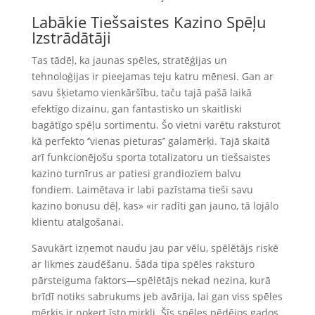
Labākie Tiešsaistes Kazino Spēļu
Izstrādātāji
Tas tādēļ, ka jaunas spēles, stratēģijas un
tehnoloģijas ir pieejamas teju katru mēnesi. Gan ar
savu šķietamo vienkāršību, taču tajā pašā laikā
efektīgo dizainu, gan fantastisko un skaitliski
bagātīgo spēļu sortimentu. Šo vietni varētu raksturot
kā perfekto ‘’vienas pieturas’’ galamērķi. Tajā skaitā
arī funkcionējošu sporta totalizatoru un tiešsaistes
kazino turnīrus ar patiesi grandioziem balvu
fondiem. Laimētava ir labi pazīstama tieši savu
kazino bonusu dēļ, kas» «ir radīti gan jauno, tā lojālo
klientu atalgošanai.
Savukārt izņemot naudu jau par vēlu, spēlētājs riskē
ar likmes zaudēšanu. Šāda tipa spēles raksturo
pārsteiguma faktors—spēlētājs nekad nezina, kurā
brīdī notiks sabrukums jeb avārija, lai gan viss spēles
mērķis ir noķert īsto mirkli. Šīs spēles pēdējos gados