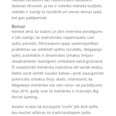
ikdienas tēriņiem. Ja tev ir noteikts mēneša budžets,
noteikti ir svarīgi to neiztērēt arī vienas dienas laikā,
bet gan pakāpeniski.
Bonusi
Ņemiet vērā, ka stabils un ātrs interneta pieslēgums
ir ļoti svarīgs, lai nodrošinātu nepārtrauktu Live
spēļu pieredzi. Pārtraukumi ajajai savienojamības
problēmas var ietekmēt spēles rezultātu. Megaways
spēļu automātos ir dinamiskas izmaksu līnijas»
«kvadratmeter mainīgiem simboliem katrā griezienā.
Šī novatoriskā mehānika nodrošina vēl vairāk veidus,
kādos varat laimēt naudas balvas—proti paaugstinās
potenciālo izmaksu līniju skaits. Interesanti, ka
Megaways mehānika nav vien sena—tā parādījusies
tikai 2016. gadā, este šo mehāniku ir licencējis Big
Period Gaming.
Aviator izceļas kā aizraujoša ‘’crash’’ jeb ātrā spēle,
kas mazliet atšķiras no tradicionālajiem spēļu