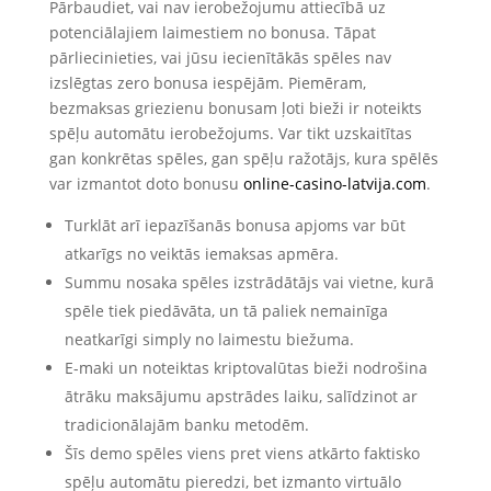
Pārbaudiet, vai nav ierobežojumu attiecībā uz
potenciālajiem laimestiem no bonusa. Tāpat
pārliecinieties, vai jūsu iecienītākās spēles nav
izslēgtas zero bonusa iespējām. Piemēram,
bezmaksas griezienu bonusam ļoti bieži ir noteikts
spēļu automātu ierobežojums. Var tikt uzskaitītas
gan konkrētas spēles, gan spēļu ražotājs, kura spēlēs
var izmantot doto bonusu
online-casino-latvija.com
.
Turklāt arī iepazīšanās bonusa apjoms var būt
atkarīgs no veiktās iemaksas apmēra.
Summu nosaka spēles izstrādātājs vai vietne, kurā
spēle tiek piedāvāta, un tā paliek nemainīga
neatkarīgi simply no laimestu biežuma.
E-maki un noteiktas kriptovalūtas bieži nodrošina
ātrāku maksājumu apstrādes laiku, salīdzinot ar
tradicionālajām banku metodēm.
Šīs demo spēles viens pret viens atkārto faktisko
spēļu automātu pieredzi, bet izmanto virtuālo