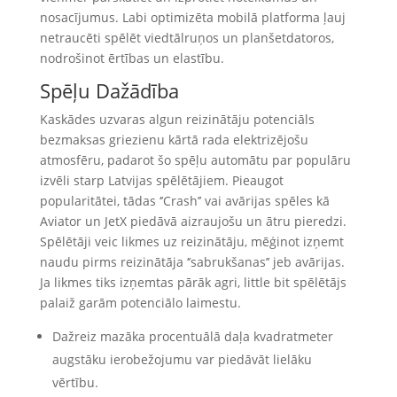
nosacījumus. Labi optimizēta mobilā platforma ļauj
netraucēti spēlēt viedtālruņos un planšetdatoros,
nodrošinot ērtības un elastību.
Spēļu Dažādība
Kaskādes uzvaras algun reizinātāju potenciāls
bezmaksas griezienu kārtā rada elektrizējošu
atmosfēru, padarot šo spēļu automātu par populāru
izvēli starp Latvijas spēlētājiem. Pieaugot
popularitātei, tādas ‘’Crash’’ vai avārijas spēles kā
Aviator un JetX piedāvā aizraujošu un ātru pieredzi.
Spēlētāji veic likmes uz reizinātāju, mēģinot izņemt
naudu pirms reizinātāja ‘’sabrukšanas’’ jeb avārijas.
Ja likmes tiks izņemtas pārāk agri, little bit spēlētājs
palaiž garām potenciālo laimestu.
Dažreiz mazāka procentuālā daļa kvadratmeter
augstāku ierobežojumu var piedāvāt lielāku
vērtību.