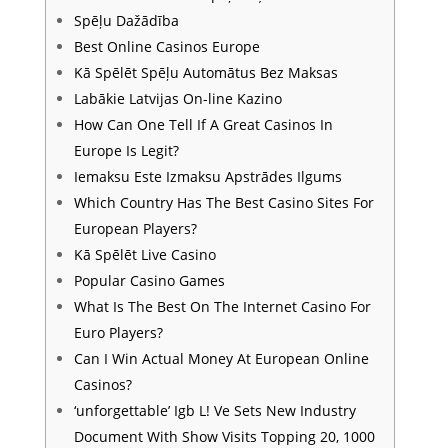
Spēļu Dažādība
Best Online Casinos Europe
Kā Spēlēt Spēļu Automātus Bez Maksas
Labākie Latvijas On-line Kazino
How Can One Tell If A Great Casinos In
Europe Is Legit?
Iemaksu Este Izmaksu Apstrādes Ilgums
Which Country Has The Best Casino Sites For
European Players?
Kā Spēlēt Live Casino
Popular Casino Games
What Is The Best On The Internet Casino For
Euro Players?
Can I Win Actual Money At European Online
Casinos?
‘unforgettable’ Igb L! Ve Sets New Industry
Document With Show Visits Topping 20, 1000