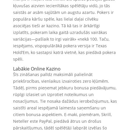
kļuvušas aizvien iecienītākas spēlētāju vidū, jo tās
saistās ar asām sajūtām un augstu azartu. Pokers ir
populāra kāršu spēle, kas lielai daļai cilvēku
asociējas tieši ar kazino. Tā kā tas ir ārkārtīgi
izplatīts, pokeram laika gaitā uzradušās vairākas
variācijas—pašlaik to irgi vairāk» «nekā 100. Taču,
iespējams, vispopulārākā pokera versija ir Texas
Hold’Em, ko sastapsi katrā vietnē, kas piedāvā pokera
spēli.
Labākie Online Kazino
Šīs zināšanas palīdz maksimāli palielināt
priekšrocības, vienlaikus izvairoties zero kļūmēm.
Tādēļ, pirms pieņemat jebkuru bonusa piedāvājumu,
rūpīgi izlasiet un izprotiet noteikumus un
nosacījumus. Tie nosaka dažādus ierobežojumus, kas
saistīti areal iespējamā laimesta saņemšanu un
citiem bonusa aspektiem. E-maki, piemēram, Skrill,
Neteller este PayPal, piedāvā ātrus un drošus
pārskaitījumus, tādēļ spēlētāji labprāt izvēlas šo