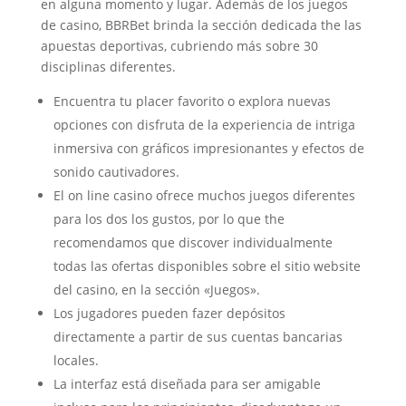
en alguna momento y lugar. Además de los juegos
de casino, BBRBet brinda la sección dedicada the las
apuestas deportivas, cubriendo más sobre 30
disciplinas diferentes.
Encuentra tu placer favorito o explora nuevas
opciones con disfruta de la experiencia de intriga
inmersiva con gráficos impresionantes y efectos de
sonido cautivadores.
El on line casino ofrece muchos juegos diferentes
para los dos los gustos, por lo que the
recomendamos que discover individualmente
todas las ofertas disponibles sobre el sitio website
del casino, en la sección «Juegos».
Los jugadores pueden fazer depósitos
directamente a partir de sus cuentas bancarias
locales.
La interfaz está diseñada para ser amigable