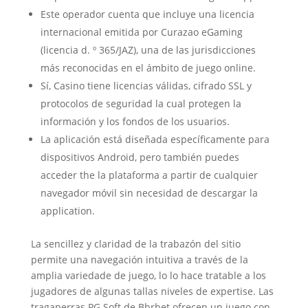
Este operador cuenta que incluye una licencia
internacional emitida por Curazao eGaming
(licencia d. º 365/JAZ), una de las jurisdicciones
más reconocidas en el ámbito de juego online.
Sí, Casino tiene licencias válidas, cifrado SSL y
protocolos de seguridad la cual protegen la
información y los fondos de los usuarios.
La aplicación está diseñada específicamente para
dispositivos Android, pero también puedes
acceder the la plataforma a partir de cualquier
navegador móvil sin necesidad de descargar la
application.
La sencillez y claridad de la trabazón del sitio
permite una navegación intuitiva a través de la
amplia variedade de juego, lo lo hace tratable a los
jugadores de algunas tallas niveles de expertise. Las
tragaperras PG Soft de Bbrbet ofrecen un juego con