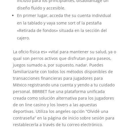
incluso para los principiantes, disadvantage un
diseño fluido y accesible.
En primer lugar, acceda the su cuenta individual
en la tablado y vaya some sort of la pestaña
«Retirada de fondos» situada en la sección del
cajero.
La oficio física es» «vital para mantener su salud, ya o
qual son perros activos que disfrutan para paseos,
juegos sumado a, por supuesto, nadar. Puedes
familiarizarte con todos los métodos disponibles de
transacciones financieras para jugadores para
México registrando una cuenta y yendo a tu cuidado
personal. BBRBET fue una plataforma unificada
creada como solución alternativa para los jugadores
de on line casino y los lovers a las apuestas
deportivas. Utiliza los angeles opción “Olvidé una
contraseña” en la página de inicio sobre sesión para
restablecerla a través de tu correo electrónico.