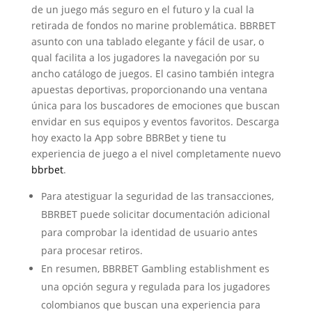
de un juego más seguro en el futuro y la cual la
retirada de fondos no marine problemática. BBRBET
asunto con una tablado elegante y fácil de usar, o
qual facilita a los jugadores la navegación por su
ancho catálogo de juegos. El casino también integra
apuestas deportivas, proporcionando una ventana
única para los buscadores de emociones que buscan
envidar en sus equipos y eventos favoritos. Descarga
hoy exacto la App sobre BBRBet y tiene tu
experiencia de juego a el nivel completamente nuevo
bbrbet
.
Para atestiguar la seguridad de las transacciones,
BBRBET puede solicitar documentación adicional
para comprobar la identidad de usuario antes
para procesar retiros.
En resumen, BBRBET Gambling establishment es
una opción segura y regulada para los jugadores
colombianos que buscan una experiencia para