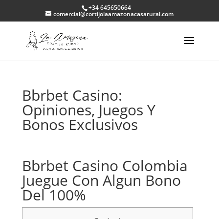
+34 645650664
comercial@cortijolaamazonacasarural.com
Bbrbet Casino:
Opiniones, Juegos Y
Bonos Exclusivos
Bbrbet Casino Colombia
Juegue Con Algun Bono
Del 100%