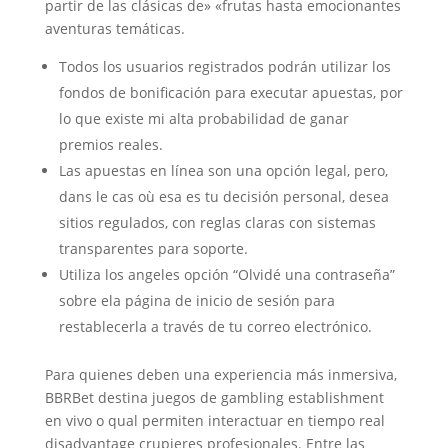
partir de las clásicas de» «frutas hasta emocionantes
aventuras temáticas.
Todos los usuarios registrados podrán utilizar los
fondos de bonificación para executar apuestas, por
lo que existe mi alta probabilidad de ganar
premios reales.
Las apuestas en línea son una opción legal, pero,
dans le cas où esa es tu decisión personal, desea
sitios regulados, con reglas claras con sistemas
transparentes para soporte.
Utiliza los angeles opción “Olvidé una contraseña”
sobre ela página de inicio de sesión para
restablecerla a través de tu correo electrónico.
Para quienes deben una experiencia más inmersiva,
BBRBet destina juegos de gambling establishment
en vivo o qual permiten interactuar en tiempo real
disadvantage crupieres profesionales. Entre las