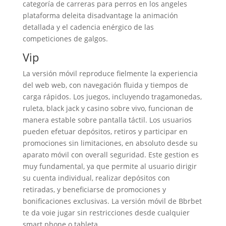
categoría de carreras para perros en los angeles
plataforma deleita disadvantage la animación
detallada y el cadencia enérgico de las
competiciones de galgos.
Vip
La versión móvil reproduce fielmente la experiencia
del web web, con navegación fluida y tiempos de
carga rápidos. Los juegos, incluyendo tragamonedas,
ruleta, black jack y casino sobre vivo, funcionan de
manera estable sobre pantalla táctil. Los usuarios
pueden efetuar depósitos, retiros y participar en
promociones sin limitaciones, en absoluto desde su
aparato móvil con overall seguridad. Este gestion es
muy fundamental, ya que permite al usuario dirigir
su cuenta individual, realizar depósitos con
retiradas, y beneficiarse de promociones y
bonificaciones exclusivas. La versión móvil de Bbrbet
te da voie jugar sin restricciones desde cualquier
smart phone o tableta.