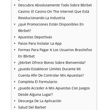
Descubre Absolutamente Todo Sobre Bbrbet
Casino: El Casino On The Internet Que Está
Revolucionando La Industria
¿qué Promociones Están Disponibles En
Bbrbet?
Apuestas Deportivas
Pasos Para Instalar La App
Formas Para Pagar A Los Usuarios Brasileños
En Bbrbet
¿bbrbet Ofrece Bonos Sobre Bienvenida?
¿puedo Establecer Límites Durante Mi
Cuenta Afin De Controlar Mis Apuestas?
Completa El Formulario:
¿puedo Acceder A Mis Apuestas Con Juegos
Desde Alguna Lugar?
Descarga De La Aplicación
Salud Del Barbet