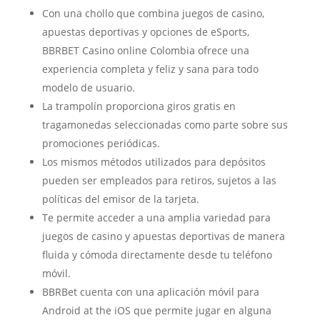
Con una chollo que combina juegos de casino,
apuestas deportivas y opciones de eSports,
BBRBET Casino online Colombia ofrece una
experiencia completa y feliz y sana para todo
modelo de usuario.
La trampolín proporciona giros gratis en
tragamonedas seleccionadas como parte sobre sus
promociones periódicas.
Los mismos métodos utilizados para depósitos
pueden ser empleados para retiros, sujetos a las
políticas del emisor de la tarjeta.
Te permite acceder a una amplia variedad para
juegos de casino y apuestas deportivas de manera
fluida y cómoda directamente desde tu teléfono
móvil.
BBRBet cuenta con una aplicación móvil para
Android at the iOS que permite jugar en alguna