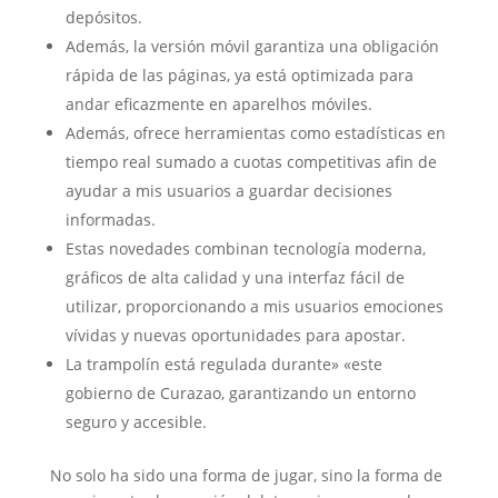
depósitos.
Además, la versión móvil garantiza una obligación
rápida de las páginas, ya está optimizada para
andar eficazmente en aparelhos móviles.
Además, ofrece herramientas como estadísticas en
tiempo real sumado a cuotas competitivas afin de
ayudar a mis usuarios a guardar decisiones
informadas.
Estas novedades combinan tecnología moderna,
gráficos de alta calidad y una interfaz fácil de
utilizar, proporcionando a mis usuarios emociones
vívidas y nuevas oportunidades para apostar.
La trampolín está regulada durante» «este
gobierno de Curazao, garantizando un entorno
seguro y accesible.
No solo ha sido una forma de jugar, sino la forma de