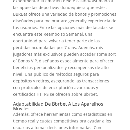
experimentar la emoción delete casino» «sumado a
las apuestas deportivas dondequiera que estés.
BBRBet ofrece una variedad de bonos y promociones
diseñados para mejorar are generally experiencia de
tus usuarios. Entre las opciones más destacadas se
encuentra este Reembolso Semanal, una
oportunidad para volver a tener parte de las
pérdidas acumuladas por 7 dias. Además, mis
jugadores más exclusivos pueden acceder some sort
of Bonos VIP, diseñados especialmente para ofrecer
beneficios personalizados y recompensas de alto
nivel. Una publico de métodos seguros para
depósitos y retiros, asegurando las transacciones
con protocolos de encriptación avanzados y
certificados HTTPS se ofrecen sobre Bbrbet.
Adaptabilidad De Bbrbet A Los Aparelhos
Móviles
Además, ofrece herramientas como estadísticas en
tiempo real y cuotas competitivas pra ayudar a los
usuarios a tomar decisiones informadas. Con