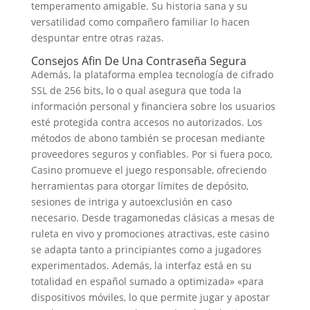
temperamento amigable. Su historia sana y su
versatilidad como compañero familiar lo hacen
despuntar entre otras razas.
Consejos Afin De Una Contraseña Segura
Además, la plataforma emplea tecnología de cifrado
SSL de 256 bits, lo o qual asegura que toda la
información personal y financiera sobre los usuarios
esté protegida contra accesos no autorizados. Los
métodos de abono también se procesan mediante
proveedores seguros y confiables. Por si fuera poco,
Casino promueve el juego responsable, ofreciendo
herramientas para otorgar límites de depósito,
sesiones de intriga y autoexclusión en caso
necesario. Desde tragamonedas clásicas a mesas de
ruleta en vivo y promociones atractivas, este casino
se adapta tanto a principiantes como a jugadores
experimentados. Además, la interfaz está en su
totalidad en español sumado a optimizada» «para
dispositivos móviles, lo que permite jugar y apostar