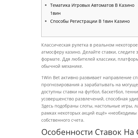
Тематика Игровых Автоматов В Казино
1вин
Способы Регистрации В 1вин Казино
Классическая рулетка в реальном некоторо
атмосферу казино. Делайте ставки, следите
формате. Ддя любителей классики, платфор
обычной механике.
1Win Bet активно развивает направление сп
прогнозирования а зарабатывать на могуще
доступны ставки на футбол, баскетбол, тенни
усовершенство развлечений, способная уди
Здесь подобраны слоты, настольные игры, л
рамках некоторых акций ещё» «необходимы о
собственного счета.
Особенности Ставок На 