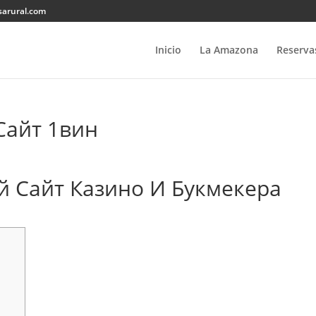
sarural.com
Inicio
La Amazona
Reserva
Сайт 1вин
й Сайт Казино И Букмекера