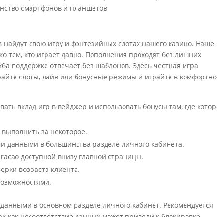
нство смартфонов и планшетов.
 найдут свою игру и фэнтезийных слотах нашего казино. Наше
ко тем, кто играет давно. Пополнения проходят без лишних
жба поддержке отвечает без шаблонов. Здесь честная игра
райте слоты, лайв или бонусные режимы и играйте в комфортн
вать вклад игр в вейджер и использовать бонусы там, где кото
 выполнить за некоторое.
и данными в большинства разделе личного кабинета.
racao доступной внизу главной страницы.
ерки возраста клиента.
 возможностями.
данными в основном разделе личного кабинет. Рекомендуется
ак как несоответствие данных может привели к блокировке