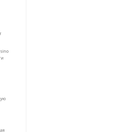
т
sino
ти
щую
ная