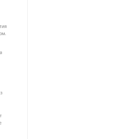
тия
ом.
 а
ез
т
е