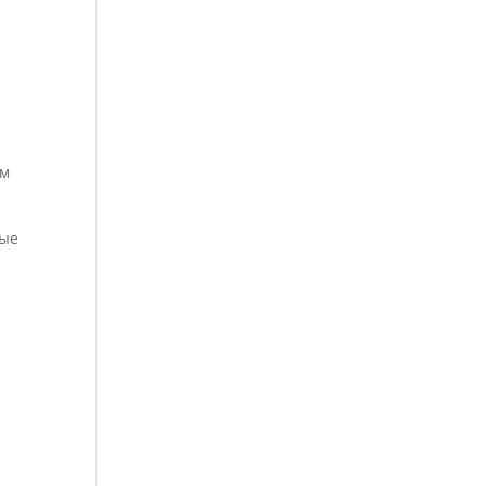
ом
рые