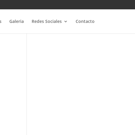
s
Galeria
Redes Sociales
Contacto