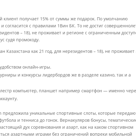
ий клиент получает 15% от суммы же подарок. По умолчанию
 и согласится с правилами 1Вин БК. То не достиг совершенноле
резидентов – 18), не проживает и регионе с ограниченным доступ
ус судя промокоду.
н Казахстана как 21 год, для нерезидентов – 18), не проживает
удобством онлайн-игры.
урниры и конкурсы лидербордов же в разделе казино, так и а
вилестр компьютер, планшет например смартфон — именно чер
ккаунту.
Win предложила уникальные спортивные слоты, которые передаю
утбола и тенниса до гонок. Вернакуляров бонусы, тематически
астоящий дух соревнования и азарт, как на каком спортивном
аться азартными играми без ограничений вопреки мобильной