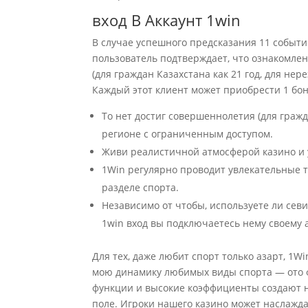
вход В Аккаунт 1win
В случае успешного предсказания 11 событ
пользователь подтверждает, что ознакомлен
(для граждан Казахстана как 21 год, для не
Каждый этот клиент может приобрести 1 бон
То нет достиг совершеннолетия (для гражда
регионе с ограниченным доступом.
Живи реалистичной атмосферой казино и 
1Win регулярно проводит увлекательные т
разделе спорта.
Независимо от чтобы, используете ли се
1win вход вы подключаетесь нему своему а
Для тех, даже любит спорт только азарт, 1
мою динамику любимых виды спорта — ото ф
функции и высокие коэффициенты создают н
поле. Игроки нашего казино может наслажд