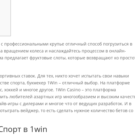
е с профессиональными крупье отличный способ погрузиться в
 за вращением колеса и наслаждайтесь процессом в онлайн-
ма предлагает фруктовые слоты, которые возвращают ко просто
ортивных ставок. Для тех, никто хочет испытать свои навыки
стве спорта, букмекер 1Win – отличный выбор. На платформе
с, хоккей и многое другое. 1Win Casino – это платформа
вить любителей азартных игр многообразием и высоким качест
айв-игры с дилерами и многое что от ведущих разработок. И в
тыграть вейджер, то есть сделать нужное количество бетов со
Спорт в 1win