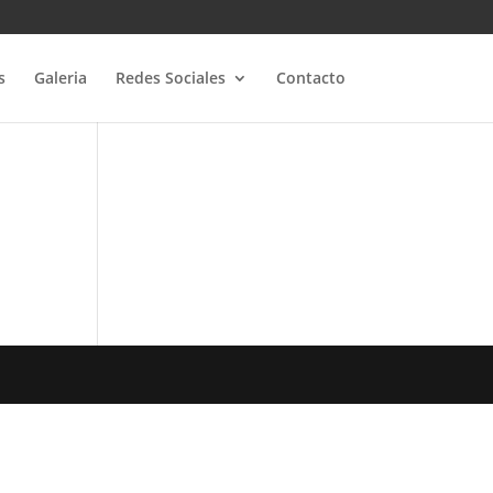
s
Galeria
Redes Sociales
Contacto