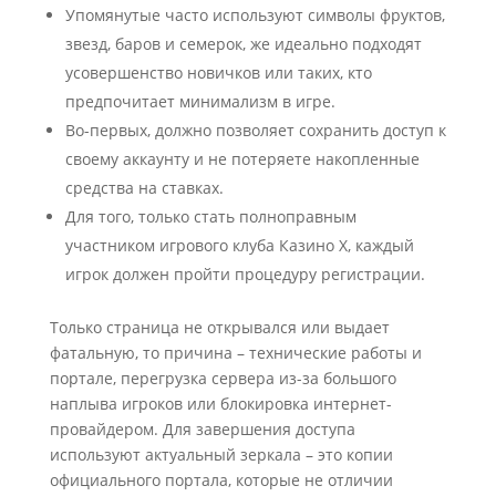
Упомянутые часто используют символы фруктов,
звезд, баров и семерок, же идеально подходят
усовершенство новичков или таких, кто
предпочитает минимализм в игре.
Во-первых, должно позволяет сохранить доступ к
своему аккаунту и не потеряете накопленные
средства на ставках.
Для того, только стать полноправным
участником игрового клуба Казино Х, каждый
игрок должен пройти процедуру регистрации.
Только страница не открывался или выдает
фатальную, то причина – технические работы и
портале, перегрузка сервера из-за большого
наплыва игроков или блокировка интернет-
провайдером. Для завершения доступа
используют актуальный зеркала – это копии
официального портала, которые не отличии