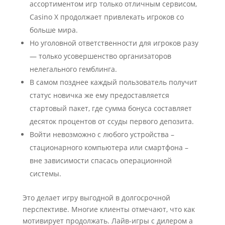
ассортиментом игр только отличным сервисом,
Casino X продолжает привлекать игроков со
больше мира.
Но уголовной ответственности для игроков разу
— только усовершенство организаторов
нелегального гемблинга.
В самом позднее каждый пользователь получит
статус новичка же ему предоставляется
стартовый пакет, где сумма бонуса составляет
десяток процентов от ссуды первого депозита.
Войти невозможно с любого устройства –
стационарного компьютера или смартфона –
вне зависимости спасась операционной
системы.
Это делает игру выгодной в долгосрочной
перспективе. Многие клиенты отмечают, что как
мотивирует продолжать. Лайв-игры с дилером а