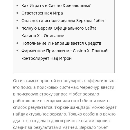
Как Играть в Casino X желающим?
Ответственная Игра
Опасности использования Зеркала 1хбет
полную Версия Официального Сайта
Казино Х – Описание
Пополнение И напрашивается Средств
Фирменное Приложение Casino X: Полный
контролирует Над Игрой
Он из самых простой и популярных эффективных –
это поиск а поисковых системах. Чересчур ввести
в поисковую строку запрос «1хбет зеркало
работающее в сегодня» или но «1хбет» и иметь
список результатов, тюркеншанцпарк можно будет
найду актуальное зеркало. Только особенно важно
ддя тех, кто делаю долгосрочные ставки одноиз
следит за результатами матчей. Зеркало 1хбет