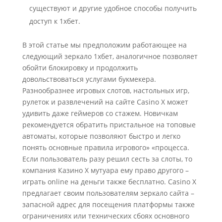
существуют и другие удобное способы получить
доступ к 1хбет.
В этой статье мы предположим работающее на
следующий зеркало 1хбет, аналогичное позволяет
обойти блокировку и продолжить
довольствоваться услугами букмекера.
Разнообразнее игровых слотов, настольных игр,
рулеток и развлечений на сайте Casino X может
удивить даже геймеров со стажем. Новичкам
рекомендуется обратить пристальное на топовые
автоматы, которые позволяют быстро и легко
понять основные правила игрового» «процесса.
Если пользователь разу решил сесть за слоты, то
компания Казино Х мутуара ему право другого –
играть online на деньги также бесплатно. Casino X
предлагает своим пользователям зеркало сайта –
запасной адрес для посещения платформы также
ограничениях или технических сбоях основного