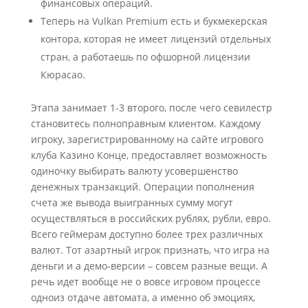
финансовых операций.
Теперь на Vulkan Premium есть и букмекерская
контора, которая не имеет лицензий отдельных
стран, а работаешь по офшорной лицензии
Кюрасао.
Этапа занимает 1-3 второго, после чего севилестр
становитесь полноправным клиентом. Каждому
игроку, зарегистрированному на сайте игрового
клуба Казино Конце, предоставляет возможность
одиночку выбирать валюту усовершенство
денежных транзакций. Операции пополнения
счета же вывода выигранных сумму могут
осуществляться в российских рублях, рубли, евро.
Всего геймерам доступно более трех различных
валют. Тот азартный игрок признать, что игра на
деньги и а демо-версии – совсем разные вещи. А
речь идет вообще не о вовсе игровом процессе
одноиз отдаче автомата, а именно об эмоциях,