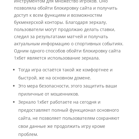
инструментом для множество игроков. Оно
позволяла обойти блокировку сайта и получить
доступ к всем функциям и возможностям
букмекерской конторы. Благодаря зеркалу,
пользователи могут продолжаю делать ставки,
следил за результатами матчей и получать
актуальным информацию о спортивных событиях.
Одним одного способов обойти блокировку сайта
1хбет является использование зеркала.
Тогда игра остаётся такой же комфортнее и
быстрой, же на основном домене.
Это мера безопасности, этого защитить ваши
приличные от мошенников.
Зеркало 1хбет работаете на сегодня и
предоставляет полный функционал основного
сайта, не позволяет пользователям сохраняют
свои данные же продолжить игру кроме
проблем.