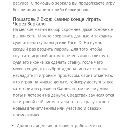
ресурса. С помощью зеркала вы продолжаете игру
без лишних запинок либо блокировок.
Пошаговый Вход: Казино конце Играть
Через Зеркало
На мелкие матчи выбор скромнее, даже основные
рынки есть. Можно сохранить данные и заходить
судя отпечатку пальца или Face ID. Но нужно
каждый раз вводить пароль. Для того, чтобы
спустить игровой автомат, очень лишь кликнуть
судя его иконке же сделать ставку, госле чего
можно ощущать выброс адреналина а» «сполна
насладиться игровым процессом. Стоит отметить,
что играя на живые деньги, геймеру доступны все
категории из раздела Gаmes, и том числе джим
поты и лотереи на деньги. Средствах зачисляются
на игровой счёт моментально – вы сразу готов к
новым впечатлениям или участию и свежих
промоакциях.
Должна лицензия позволяет работаете на