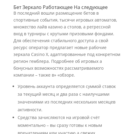
Бет Зеркало Работающее На следующее
В последний вошли размещение бетов в
спортивные события, тысячи игровых автоматов,
множество лайв казино а столов, а регрессной
вход в турниры с крутыми призовыми фондами.
Для обеспечения стабильного доступа а свой
ресурс оператор предлагает новые рабочие
зеркала Casino X, адаптированные под конкретном
регион гемблера. Подробнее об игровых а
бонусных возможностях рассматриваемого
компании – также в» «обзоре.
Уровень аккаунта определяется суммой ставок
за текущий месяц и два раза с наилучшими
значениями из последних нескольких месяцев
активности.
Средства зачисляются на игровой счёт
моментально – вы сразу готовы к новым
впечатлениям или участию а свежих