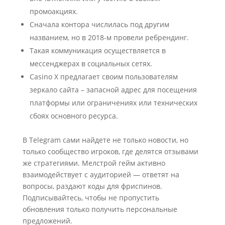
промоакциях.
Сначала контора числилась под другим
названием, но в 2018-м провели ребрендинг.
Такая коммуникация осуществляется в
мессенджерах в социальных сетях.
Casino X предлагает своим пользователям
зеркало сайта – запасной адрес для посещения
платформы или ограничениях или технических
сбоях основного ресурса.
В Telegram сами найдете не только новости, но
только сообщество игроков, где делятся отзывами
же стратегиями. Мелстрой гейм активно
взаимодействует с аудиторией — ответят на
вопросы, раздают коды для фриспинов.
Подписывайтесь, чтобы не пропустить
обновления только получить персональные
предложений.