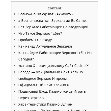
Content
Возможно Ли сделать Аккаунт?»
а Воспользоваться Зеркалами Bc Game:
Бет Зеркало Работающее На следующий
Что Такое Зеркало 1хбет?
Проблемы Со входу?
Как найду Актуальное Зеркало?
Как найдем Работающее Зеркало 1хбет На
Сегодня?
«казино Х – официальному Сайт Casino X
Вавада — официальный Сайт Казино
свободное Зеркало И проем
Официальный Сайт Казино Х
Пошаговый Вход: Казино конце Играть
Через Зеркало
Характеристики Казино Вулкан
невозможно Ли Активировать Казино Х