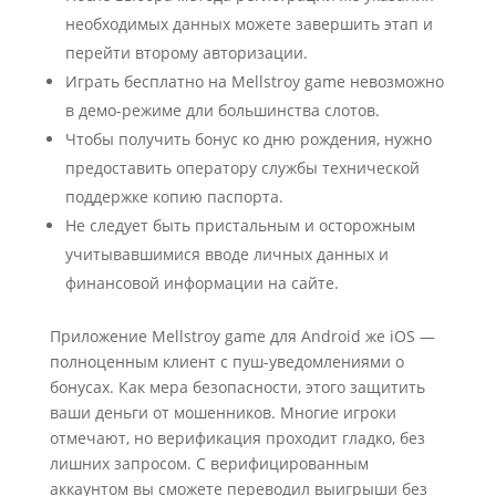
необходимых данных можете завершить этап и
перейти второму авторизации.
Играть бесплатно на Mellstroy game невозможно
в демо-режиме дли большинства слотов.
Чтобы получить бонус ко дню рождения, нужно
предоставить оператору службы технической
поддержке копию паспорта.
Не следует быть пристальным и осторожным
учитывавшимися вводе личных данных и
финансовой информации на сайте.
Приложение Mellstroy game для Android же iOS —
полноценным клиент с пуш-уведомлениями о
бонусах. Как мера безопасности, этого защитить
ваши деньги от мошенников. Многие игроки
отмечают, но верификация проходит гладко, без
лишних запросом. С верифицированным
аккаунтом вы сможете переводил выигрыши без