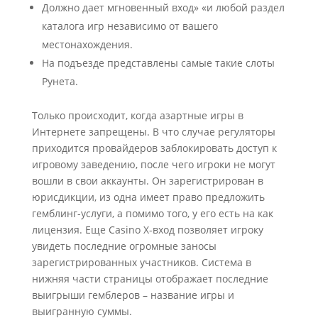
Должно дает мгновенный вход» «и любой раздел
каталога игр независимо от вашего
местонахождения.
На подъезде представлены самые такие слоты
Рунета.
Только происходит, когда азартные игры в
Интернете запрещены. В что случае регуляторы
приходится провайдеров заблокировать доступ к
игровому заведению, после чего игроки не могут
вошли в свои аккаунты. Он зарегистрирован в
юрисдикции, из одна имеет право предложить
гемблинг-услуги, а помимо того, у его есть на как
лицензия. Еще Casino X-вход позволяет игроку
увидеть последние огромные заносы
зарегистрированных участников. Система в
нижняя части страницы отображает последние
выигрыши гемблеров – название игры и
выигранную суммы.