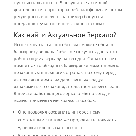
функциональностью. В результате активной
деятельности а просторах веб-платформы игрокам
регулярно начисляют например бонусы и
предлагают участие в невыгодного акциях.
Как найти Актуальное Зеркало?
Использовать эти способы, вы сможете обойти
блокировку зеркала 1хбет же получить доступ ко
работающему зеркалу на сегодня. Однако, стоит
помнить, что обходных блокировки может должно
незаконным в немногих странах, поэтому перед
использованием этих действенных следует
ознакомиться со законодательством своей страны.
В поиске работающего зеркала хбет а сегодня
можно применять несколько способов.
Оно позволял сохранить интерес нему
спортивным ставкам же продолжать получать
удовольствие от азартных игр.
В современном городе онлайн-ставки