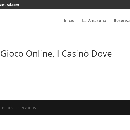
sarural.com
Inicio
La Amazona
Reserva
 Gioco Online, I Casinò Dove
erechos reservados.