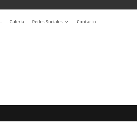
s
Galeria
Redes Sociales
Contacto