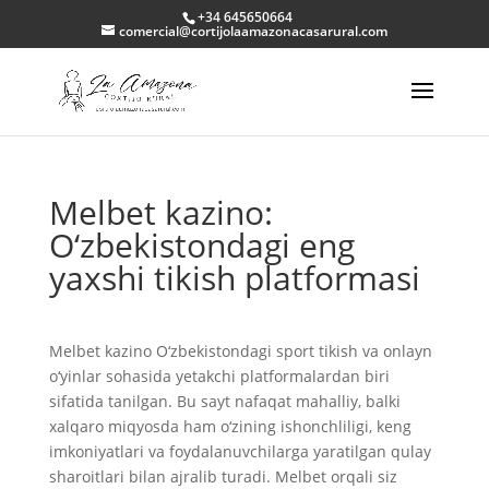
+34 645650664
comercial@cortijolaamazonacasarural.com
Melbet kazino:
O‘zbekistondagi eng
yaxshi tikish platformasi
Melbet kazino O‘zbekistondagi sport tikish va onlayn
o‘yinlar sohasida yetakchi platformalardan biri
sifatida tanilgan. Bu sayt nafaqat mahalliy, balki
xalqaro miqyosda ham o‘zining ishonchliligi, keng
imkoniyatlari va foydalanuvchilarga yaratilgan qulay
sharoitlari bilan ajralib turadi. Melbet orqali siz