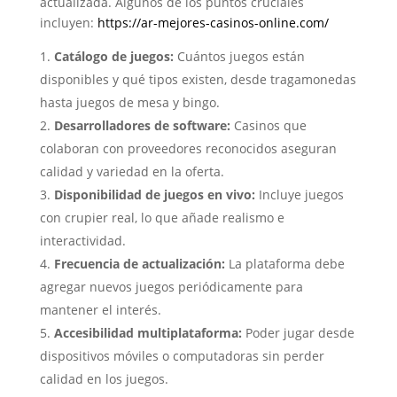
actualizada. Algunos de los puntos cruciales
incluyen:
https://ar-mejores-casinos-online.com/
Catálogo de juegos:
Cuántos juegos están
disponibles y qué tipos existen, desde tragamonedas
hasta juegos de mesa y bingo.
Desarrolladores de software:
Casinos que
colaboran con proveedores reconocidos aseguran
calidad y variedad en la oferta.
Disponibilidad de juegos en vivo:
Incluye juegos
con crupier real, lo que añade realismo e
interactividad.
Frecuencia de actualización:
La plataforma debe
agregar nuevos juegos periódicamente para
mantener el interés.
Accesibilidad multiplataforma:
Poder jugar desde
dispositivos móviles o computadoras sin perder
calidad en los juegos.