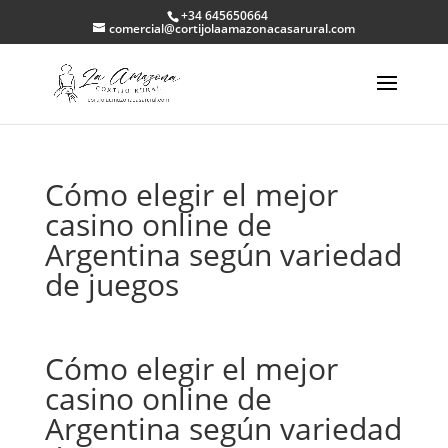
+34 645650664
comercial@cortijolaamazonacasarural.com
Cómo elegir el mejor
casino online de
Argentina según variedad
de juegos
Cómo elegir el mejor
casino online de
Argentina según variedad