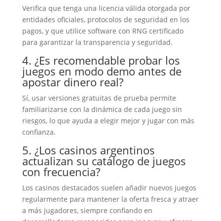
Verifica que tenga una licencia válida otorgada por
entidades oficiales, protocolos de seguridad en los
pagos, y que utilice software con RNG certificado
para garantizar la transparencia y seguridad.
4. ¿Es recomendable probar los
juegos en modo demo antes de
apostar dinero real?
Sí, usar versiones gratuitas de prueba permite
familiarizarse con la dinámica de cada juego sin
riesgos, lo que ayuda a elegir mejor y jugar con más
confianza.
5. ¿Los casinos argentinos
actualizan su catálogo de juegos
con frecuencia?
Los casinos destacados suelen añadir nuevos juegos
regularmente para mantener la oferta fresca y atraer
a más jugadores, siempre confiando en