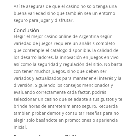
Así te aseguras de que el casino no solo tenga una
buena variedad sino que también sea un entorno
seguro para jugar y disfrutar.
Conclusión
Elegir el mejor casino online de Argentina según
variedad de juegos requiere un análisis completo
que contemple el catálogo disponible, la calidad de
los desarrolladores, la innovación en juegos en vivo,
así como la seguridad y regulación del sitio. No basta
con tener muchos juegos, sino que deben ser
variados y actualizados para mantener el interés y la
diversión. Siguiendo los consejos mencionados y
evaluando correctamente cada factor, podrás
seleccionar un casino que se adapte a tus gustos y te
brinde horas de entretenimiento seguro. Recuerda
también probar demos y consultar reseñas para no
elegir solo basándote en promociones o apariencia
inicial.