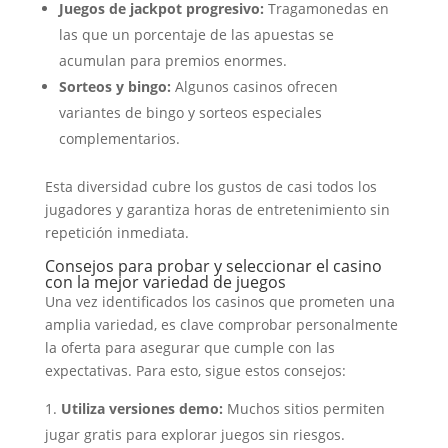
Juegos de jackpot progresivo:
Tragamonedas en
las que un porcentaje de las apuestas se
acumulan para premios enormes.
Sorteos y bingo:
Algunos casinos ofrecen
variantes de bingo y sorteos especiales
complementarios.
Esta diversidad cubre los gustos de casi todos los
jugadores y garantiza horas de entretenimiento sin
repetición inmediata.
Consejos para probar y seleccionar el casino
con la mejor variedad de juegos
Una vez identificados los casinos que prometen una
amplia variedad, es clave comprobar personalmente
la oferta para asegurar que cumple con las
expectativas. Para esto, sigue estos consejos:
Utiliza versiones demo:
Muchos sitios permiten
jugar gratis para explorar juegos sin riesgos.