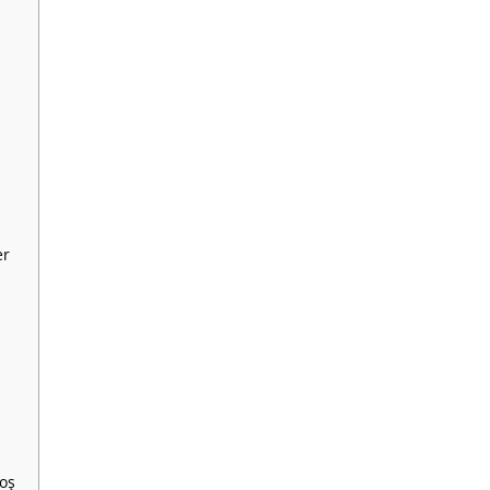
er
oş