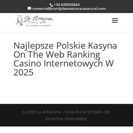
+34 645650664
comercial@cortijolaamazonacasarural.com
Najlepsze Polskie Kasyna
On The Web Ranking
Casino Internetowych W
2025
Cortijo La Amazona - Casa Rural @Todos los
derechos reservados.