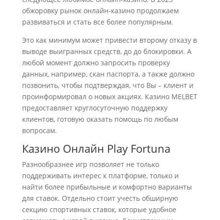
обжоровку рынок онлайн-казино продолжаем
развиваться и стать все более популярным.
Это как минимум может привести второму отказу в
выводе выигранных средств, до до блокировки. А
любой момент должно запросить проверку
данных, например, скан паспорта, а также должно
позвонить, чтобы подтверждая, что Вы – клиент и
проинформировал о новых акциях. Казино MELBET
предоставляет круглосуточную поддержку
клиентов, готовую оказать помощь по любым
вопросам.
Казино Онлайн Play Fortuna
Разнообразнее игр позволяет не только
поддерживать интерес к платформе, только и
найти более прибыльные и комфортно варианты
для ставок. Отдельно стоит учесть обширную
секцию спортивных ставок, которые удобное