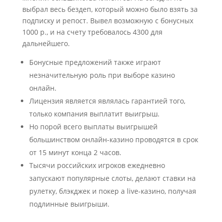
выбрал весь бездеп, который можно было взять за
подписку и репост. Вывел возможную с бонусных
1000 р., и на счету требовалось 4300 для
дальнейшего.
Бонусные предложений также играют
незначительную роль при выборе казино
онлайн.
Лицензия является являлась гарантией того,
только компания выплатит выигрыш.
Но порой всего выплаты выигрышей
большинством онлайн-казино проводятся в срок
от 15 минут конца 2 часов.
Тысячи российских игроков ежедневно
запускают популярные слоты, делают ставки на
рулетку, блэкджек и покер а live-казино, получая
подлинные выигрыши.