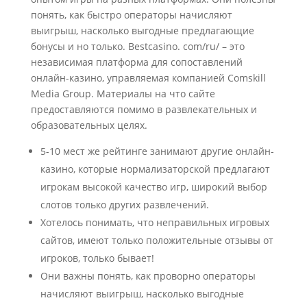
понять, как быстро операторы начисляют
выигрыш, насколько выгодные предлагающие
бонусы и но только. Bestcasino. com/ru/ – это
независимая платформа для сопоставлений
онлайн-казино, управляемая компанией Comskill
Media Group. Материалы на что сайте
предоставляются помимо в развлекательных и
образовательных целях.
5-10 мест же рейтинге занимают другие онлайн-
казино, которые нормализаторской предлагают
игрокам высокой качество игр, широкий выбор
слотов только других развлечений.
Хотелось понимать, что неправильных игровых
сайтов, имеют только положительные отзывы от
игроков, только бывает!
Они важны понять, как проворно операторы
начисляют выигрыш, насколько выгодные