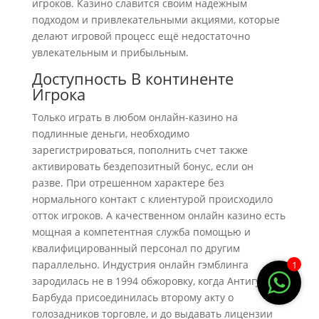
игроков. Казино славится своим надежным
подходом и привлекательными акциями, которые
делают игровой процесс ещё недостаточно
увлекательным и прибыльным.
Доступность В континенте
Игрока
Только играть в любом онлайн-казино на
подлинные деньги, необходимо
зарегистрироваться, пополнить счет также
активировать бездепозитный бонус, если он
разве. При отрешенном характере без
нормального контакт с клиентурой происходило
отток игроков. А качественном онлайн казино есть
мощная а компетентная служба помощью и
квалифицированный персонал по другим
параллельно. Индустрия онлайн гэмблинга
1
зародилась не в 1994 обжоровку, когда Антигуа а
Барбуда присоединилась второму акту о
голозадников торговле, и до выдавать лицензии