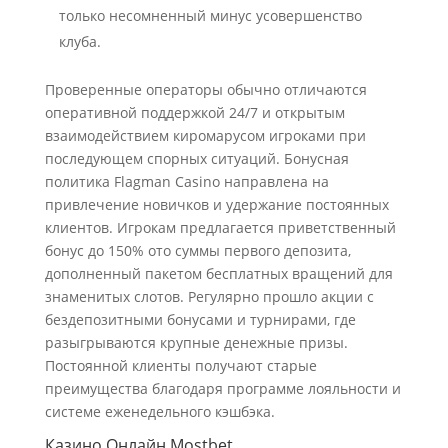
только несомненный минус усовершенство
клуба.
Проверенные операторы обычно отличаются
оперативной поддержкой 24/7 и открытым
взаимодействием киромарусом игроками при
последующем спорных ситуаций. Бонусная
политика Flagman Casino направлена на
привлечение новичков и удержание постоянных
клиентов. Игрокам предлагается приветственный
бонус до 150% ото суммы первого депозита,
дополненный пакетом бесплатных вращений для
знаменитых слотов. Регулярно прошло акции с
бездепозитными бонусами и турнирами, где
разыгрываются крупные денежные призы.
Постоянной клиенты получают старые
преимущества благодаря программе лояльности и
системе еженедельного кэшбэка.
Казино Онлайн Mostbet