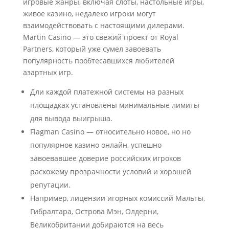
игровые жанры, включая слоты, настольные игры,
живое казино, недалеко игроки могут
взаимодействовать с настоящими дилерами.
Martin Casino — это свежий проект от Royal
Partners, который уже сумел завоевать
популярность пообтесавшихся любителей
азартных игр.
Дли каждой платежной системы на разных
площадках установлены минимальные лимиты
для вывода выигрыша.
Flagman Casino — относительно новое, но но
популярное казино онлайн, успешно
завоевавшее доверие российских игроков
расхожему прозрачности условий и хорошей
репутации.
Например, лицензии игорных комиссий Мальты,
Гибралтара, Острова Мэн, Олдерни,
Великобритании добираются на весь