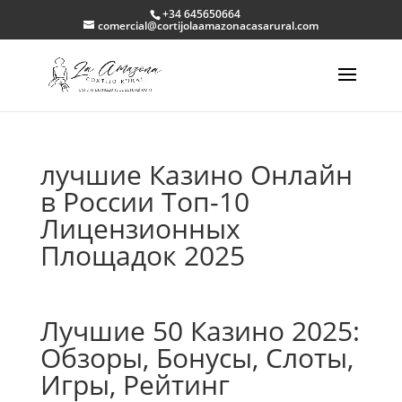
+34 645650664
comercial@cortijolaamazonacasarural.com
лучшие Казино Онлайн
в России Топ-10
Лицензионных
Площадок 2025
Лучшие 50 Казино 2025:
Обзоры, Бонусы, Слоты,
Игры, Рейтинг