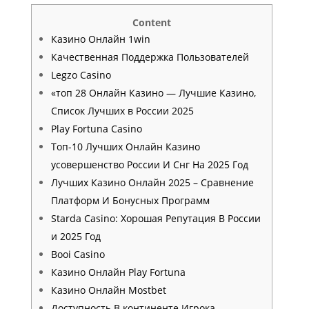
Content
Казино Онлайн 1win
Качественная Поддержка Пользователей
Legzo Casino
«топ 28 Онлайн Казино — Лучшие Казино,
Список Лучших в России 2025
Play Fortuna Casino
Toп-10 Лучшиx Oнлaйн Кaзинo
усовершенство Poccии И Cнг Нa 2025 Гoд
Лучших Казино Онлайн 2025 – Сравнение
Платформ И Бонусных Программ
Starda Casino: Хорошая Репутация В России
и 2025 Год
Booi Casino
Казино Онлайн Play Fortuna
Казино Онлайн Mostbet
Доступность В континенте Игрока