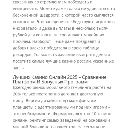
связанная со стремлением побеждать и
выигрывать. Можете даже только не удивляться то
бесконечной щедрости, с которой часто сыплются
выигрыши. Эти заведения не бедствуют, игроков в
них хватало, и даже выплаты в несколько тысяч
рублей для которые не составляют малейших
проблем. Наоборот – еще даже поздравят и
добавят алекса победителя в свою таблицу
рекордов. Только есть желание выиграть деньги –
посетите самые лучшие казино россии, указанные
здесь.
Лучших Казино Онлайн 2025 – Сравнение
Платформ И Бонусных Программ
Ежегодно рынок мобильного гэмблинга растет на
20% только постепенно догоняет десктопную
нишу. Версия дизайна под смартфоны же
планшеты с адаптированными под них играми –
это необходимости. Формировался топ-10 казино
онлайн, рейтинг самых заведений на основании
мнений большинства клиентов. На сегодня не