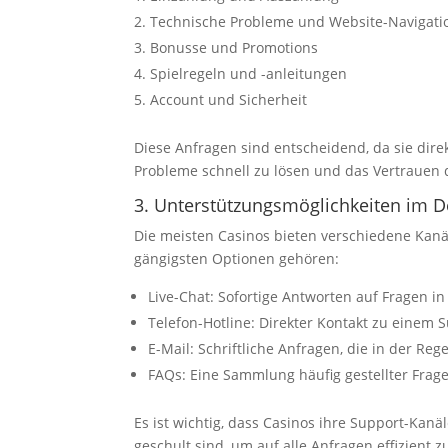
Technische Probleme und Website-Navigati
Bonusse und Promotions
Spielregeln und -anleitungen
Account und Sicherheit
Diese Anfragen sind entscheidend, da sie direk
Probleme schnell zu lösen und das Vertrauen d
3. Unterstützungsmöglichkeiten im De
Die meisten Casinos bieten verschiedene Kanä
gängigsten Optionen gehören:
Live-Chat: Sofortige Antworten auf Fragen in 
Telefon-Hotline: Direkter Kontakt zu einem 
E-Mail: Schriftliche Anfragen, die in der R
FAQs: Eine Sammlung häufig gestellter Frage
Es ist wichtig, dass Casinos ihre Support-Kanä
geschult sind, um auf alle Anfragen effizient 