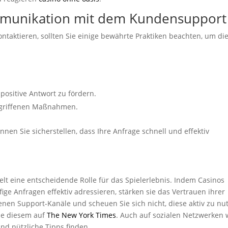
Kommunikation mit dem Kundensupport
taktieren, sollten Sie einige bewährte Praktiken beachten, um di
positive Antwort zu fördern.
ergriffenen Maßnahmen.
nen Sie sicherstellen, dass Ihre Anfrage schnell und effektiv
lt eine entscheidende Rolle für das Spielerlebnis. Indem Casinos
ge Anfragen effektiv adressieren, stärken sie das Vertrauen ihrer
tenen Support-Kanäle und scheuen Sie sich nicht, diese aktiv zu nu
wie diesem auf
The New York Times
. Auch auf sozialen Netzwerken 
nd nützliche Tipps finden.