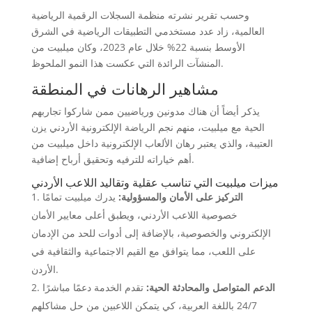
وحسب تقرير نشرته منظمة السجلات الرقمية الرياضية
العالمية، زاد عدد مستخدمي التطبيقات الرياضية في الشرق
الأوسط بنسبة 22% خلال عام 2023، وكان ميلبيت من
المنشآت الرائدة التي عكست هذا النمو الملحوظ.
مشاهير الرهانات في المنطقة
يذكر أيضاً أن هناك مدونين ورياضيين ممن شاركوا تجاربهم
الحية مع ميلبيت، منهم نجم الرياضة الإلكترونية الأردني يزن
العتيبة، والذي يعتبر رهان الألعاب الإلكترونية داخل ميلبيت من
أهم خياراته للترفيه وتحقيق أرباح إضافية.
ميزات ميلبيت التي تناسب عقلية وتقاليد اللاعب الأردني
التركيز على الأمان والمسؤولية:
يدرك ميلبيت تمامًا
خصوصية اللاعب الأردني، ويطبق أعلى معايير الأمان
الإلكتروني والخصوصية، بالإضافة إلى أدوات للحد من الإدمان
على اللعب، مما يتوافق مع القيم الاجتماعية والثقافية في
الأردن.
الدعم المتواصل والمحادثة الحية:
تقدم الخدمة دعمًا مباشرًا
24/7 باللغة العربية، كي يتمكن اللاعبين من حل مشاكلهم