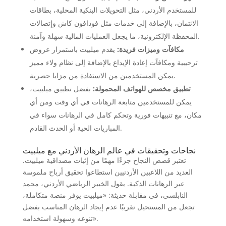
للمستخدم الأردني، مثل التحويلات البنكية المحلية، بطاقات
الائتمان، بالإضافة إلى خدمات مثل فودافون كاش وإتصالات
المحفظة الإلكترونية، ما يجعل العمليات المالية سهلة وآمنة.
مكافآت وميزات فريدة:
يقدم ميلبيت باستمرار عروض
ترحيبية ومكافآت إعادة الإيداع بالإضافة إلى نظام ولاء مميز
يمكن المستخدمين من الاستفادة من مزايا حصرية.
تطبيق مخصص للهواتف المحمولة:
بفضل تطبيق ميلبيت،
يمكن للمستخدمين متابعة الرهانات في أي وقت ومن أي
مكان، مع تنبيهات فورية وتحكم كامل في الرهانات سواء في
المباريات الحية أو الحدث القادم.
نجاحات وتحقيقات في عالم الرهان الأردني مع ميلبيت
تعتبر قصص النجاح جزءًا مهمًا من إثبات مصداقية ميلبيت.
العديد من اللاعبين الأردنيين استطاعوا تحقيق أرباح ملموسة
عبر الرهانات الذكية. يقول الخبير الرياضي الأردني، محمد
النابلسي، في مقابلة حديثة: «ميلبيت يوفر منصة متكاملة،
تجعل من المستحيل تقريبًا عدم إيجاد الرهان المناسب بفضل
تنوعه وسهولة استخدامه».