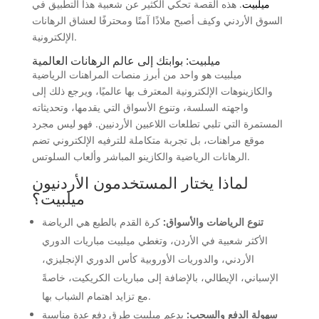
ميلبيت
. هذه القصة تحكي الكثير عن شعبية هذا التطبيق في
السوق الأردني وكيف أصبح ملاذًا آمنًا ومحترفًا لعشاق الرهانات
الإلكترونية.
ميلبيت: بوابتك إلى عالم الرهانات العالمية
ميلبيت هو واحد من أبرز منصات المراهنات الرياضية
والكازينوهات الإلكترونية المعترف بها عالميًا، ويرجع ذلك إلى
واجهته السلسة، وتنوع الأسواق التي يقدمها، وتحديثاته
المستمرة التي تلبي تطلعات اللاعبين الأردنيين. فهو ليس مجرد
موقع مراهنات، بل تجربة متكاملة للترفيه الإلكتروني تضم
الرهانات الرياضية والكازينو المباشر وألعاب السلوتس.
لماذا يختار المستخدمون الأردنيون
ميلبيت؟
تنوع الرياضات والأسواق:
كرة القدم بالطبع هي الرياضة
الأكثر شعبية في الأردن، وتغطي ميلبيت مباريات الدوري
الأردني، والدوريات الأوروبية كأس الدوري الإنجليزي،
الإسباني، الإيطالي، بالإضافة إلى مباريات الكريكيت، خاصةً
مع تزايد اهتمام الشباب بها.
سهولة الدفع والسحب:
يدعم ميلبيت طرق دفع عدة مناسبة