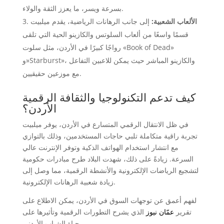
بسرعة ويسر، ما يعزز الثقة والولاء.
الألعاب الشعبية:
إلى جانب الرهانات الرياضية، يقدم ميلبيت
قسمًا واسعًا من ألعاب السلوتس والكازينو الحية التي تلقى
رواجًا كبيرًا في الأردن، مثل سلوت «Book of Dead»
و»Starburst»، والكازينو المباشر حيث يمكن للاعبين التفاعل
مع موزعين حقيقيين.
كيف تدعم التكنولوجيا والثقافة الرقمية
الأردن؟
في ظل الانتقال الرقمي المتسارع في الأردن، يوفر ميلبيت
تجربة راقية متكاملة تلبي حاجات المستخدمين، وذلك بالتوازي
مع انتشار استخدام الهواتف الذكية وتوفر الإنترنت عالي
السرعة. زيادةً على ذلك، شهدت البلاد طرح مبادرات حكومية
لتشجيع الرياضات الإلكترونية والأنشطة الرقمية، مما وصل إلى
زيادة شعبية الرهانات الإلكترونية.
لفهم أعمق عن توجهات السوق في الأردن، يمكن الاطلاع على
تقرير
عمّان نيوز
الذي يشرح التطورات الرقمية وتأثيرها على
حياة الشباب الأردني.