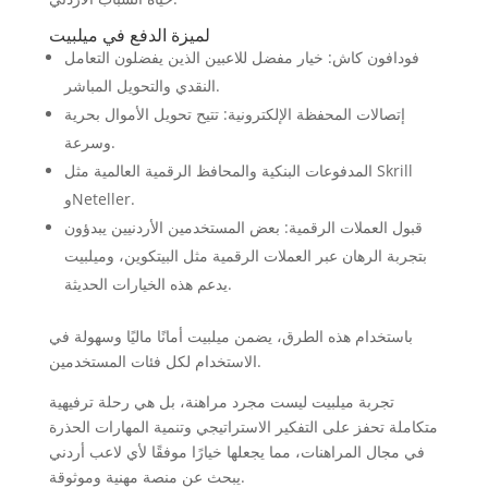
لميزة الدفع في ميلبيت
فودافون كاش: خيار مفضل للاعبين الذين يفضلون التعامل
النقدي والتحويل المباشر.
إتصالات المحفظة الإلكترونية: تتيح تحويل الأموال بحرية
وسرعة.
المدفوعات البنكية والمحافظ الرقمية العالمية مثل Skrill
وNeteller.
قبول العملات الرقمية: بعض المستخدمين الأردنيين يبدؤون
بتجربة الرهان عبر العملات الرقمية مثل البيتكوين، وميلبيت
يدعم هذه الخيارات الحديثة.
باستخدام هذه الطرق، يضمن ميلبيت أمانًا ماليًا وسهولة في
الاستخدام لكل فئات المستخدمين.
تجربة ميلبيت ليست مجرد مراهنة، بل هي رحلة ترفيهية
متكاملة تحفز على التفكير الاستراتيجي وتنمية المهارات الحذرة
في مجال المراهنات، مما يجعلها خيارًا موفقًا لأي لاعب أردني
يبحث عن منصة مهنية وموثوقة.