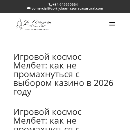
+34 645650664
comercial@cortijolaamazonacasarural.com
Игровой космос
Мелбет: как не
промахнуться с
выбором казино в 2026
году
Игровой космос
Мелбет: как не
промахнуться с