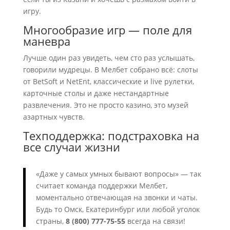
игру.
Многообразие игр — поле для
маневра
Лучше один раз увидеть, чем сто раз услышать,
говорили мудрецы. В Мелбет собрано всё: слоты
от BetSoft и NetEnt, классические и live рулетки,
карточные столы и даже нестандартные
развлечения. Это не просто казино, это музей
азартных чувств.
Техподдержка: подстраховка на
все случаи жизни
«Даже у самых умных бывают вопросы» — так
считает команда поддержки Мелбет,
моментально отвечающая на звонки и чаты.
Будь то Омск, Екатеринбург или любой уголок
страны,
8 (800) 777-75-55
всегда на связи!