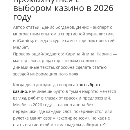
выбором казино в 2026
году
Автор статьи:
Денис Богданов
. Денис – эксперт с
многолетним опытом в спортивной журналистике
и iGaming, всегда в курсе самых горячих новостей
Мелбет.
Проверяющий/редактор:
Карина Янина
. Карина —
мастер слова, редактор с нюхом на живые,
динамичные тексты, способна сделать статью
звездой информационного поля.
Когда дело доходит до вопроса
как выбрать
казино
, начинаешь будто в туман нырять: мечется
взгляд, рябит в глазах от красок и предложений.
Мелбет в 2026 году — словно арена без
передышки, где каждый слот, покерный стол или
рулетка манят своим «экспириенсом», но как не
стать статистикой в этом сладком лабиринте?