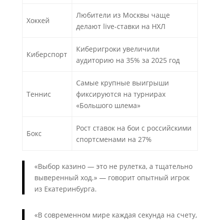
Любители из Москвы чаще
Хоккей
делают live-ставки на НХЛ
Киберигроки увеличили
Киберспорт
аудиторию на 35% за 2025 год
Самые крупные выигрыши
Теннис
фиксируются на турнирах
«Большого шлема»
Рост ставок на бои с российскими
Бокс
спортсменами на 27%
«Выбор казино — это не рулетка, а тщательно
выверенный ход.» — говорит опытный игрок
из Екатеринбурга.
«В современном мире каждая секунда на счету,