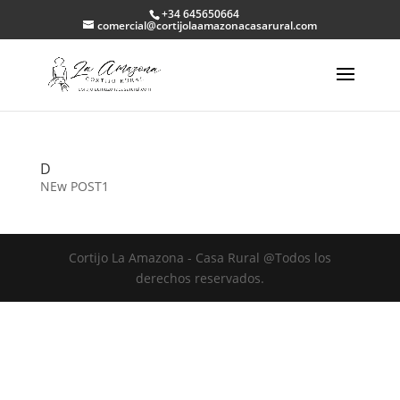
+34 645650664
comercial@cortijolaamazonacasarural.com
D
NEw POST1
Cortijo La Amazona - Casa Rural @Todos los
derechos reservados.