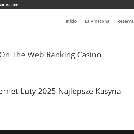
sarural.com
Inicio
La Amazona
Reserva
 On The Web Ranking Casino
ernet Luty 2025 Najlepsze Kasyna