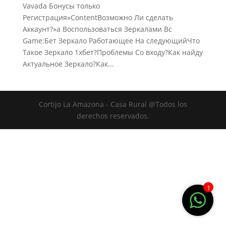
Vavada Бонусы только
Регистрация»ContentВозможно Ли сделать
Аккаунт?»а Воспользоваться Зеркалами Bc
Game:Бет Зеркало Работающее На следующийЧто
Такое Зеркало 1хбет?Проблемы Со входу?Как найду
Актуальное Зеркало?Как...
Cortijo La Amazona - Casa Rural @Todos los
derechos reservados.
1