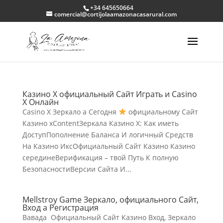
+34 645650664
comercial@cortijolaamazonacasarural.com
Казино Х официальный Сайт Играть и Casino
X Онлайн
Casino X Зеркало а Сегодня
официальному Сайт
Казино хContentЗеркала Казино Х: Как иметь
ДоступПополнение Баланса И логичный Средств
На Казино ИксОфициальный Сайт Казино Казино
серединеВерификация – твой Путь К полную
БезопасностиВерсии Сайта И...
Mellstroy Game Зеркало, официального Сайт,
Вход а Регистрация
Вавада ️ Официальный Сайт Казино Вход, Зеркало