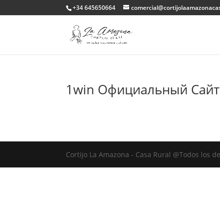
+34 645650664
comercial@cortijolaamazonaca
1win Официальный Сайт
Cortijo La Amazona - Casa Rural @Todos los d