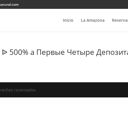
sarural.com
Inicio
La Amazona
Reserva
 ᐉ 500% а Первые Четыре Депозит
erechos reservados.